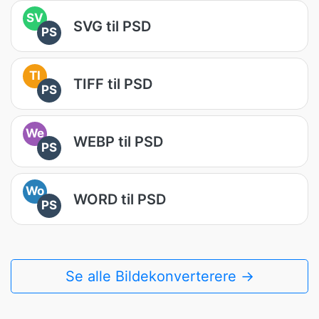
SV
SVG til PSD
PS
TI
TIFF til PSD
PS
We
WEBP til PSD
PS
Wo
WORD til PSD
PS
Se alle Bildekonverterere →