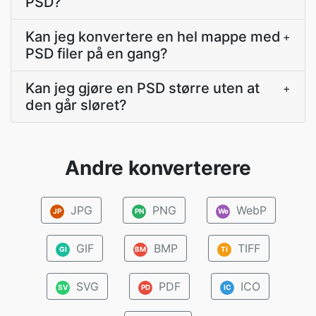
PSD?
Kan jeg konvertere en hel mappe med
+
PSD filer på en gang?
Kan jeg gjøre en PSD større uten at
+
den går sløret?
Andre konverterere
JPG
PNG
WebP
JP
PN
We
GIF
BMP
TIFF
GI
BM
TI
SVG
PDF
ICO
SV
PD
IC