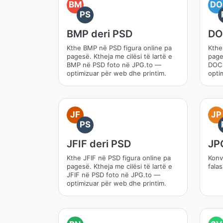
BM
DO
PS
BMP deri PSD
DO
Kthe BMP në PSD figura online pa
Kthe
pagesë. Ktheja me cilësi të lartë e
pages
BMP në PSD foto në JPG.to —
DOC 
optimizuar për web dhe printim.
opti
JF
JP
PS
JFIF deri PSD
JP
Kthe JFIF në PSD figura online pa
Konv
pagesë. Ktheja me cilësi të lartë e
fala
JFIF në PSD foto në JPG.to —
optimizuar për web dhe printim.