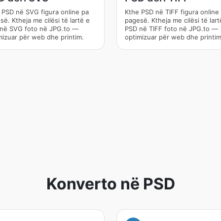
 PSD në SVG figura online pa
Kthe PSD në TIFF figura online
ë. Ktheja me cilësi të lartë e
pagesë. Ktheja me cilësi të lart
në SVG foto në JPG.to —
PSD në TIFF foto në JPG.to —
mizuar për web dhe printim.
optimizuar për web dhe printim
Konverto në PSD