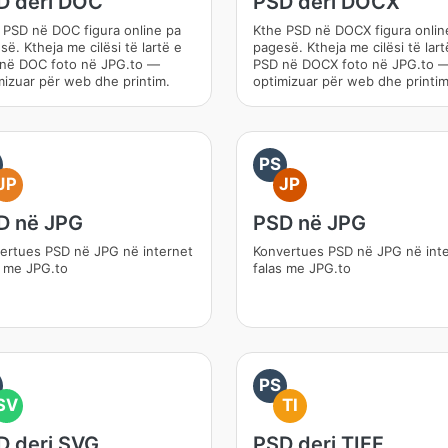
D deri DOC
PSD deri DOCX
 PSD në DOC figura online pa
Kthe PSD në DOCX figura onlin
ë. Ktheja me cilësi të lartë e
pagesë. Ktheja me cilësi të lart
në DOC foto në JPG.to —
PSD në DOCX foto në JPG.to 
mizuar për web dhe printim.
optimizuar për web dhe printim
PS
JP
JP
D në JPG
PSD në JPG
ertues PSD në JPG në internet
Konvertues PSD në JPG në int
s me JPG.to
falas me JPG.to
PS
SV
TI
D deri SVG
PSD deri TIFF