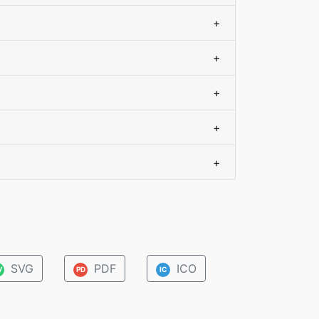
+
+
+
+
+
SVG
PDF
ICO
V
PD
IC