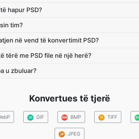
 të hapur PSD?
sin tim?
atjen në vend të konvertimit PSD?
të tërë me PSD file në një herë?
a u zbuluar?
Konvertues të tjerë
ebP
GIF
BMP
TIFF
GI
BM
TI
S
JPEG
JP