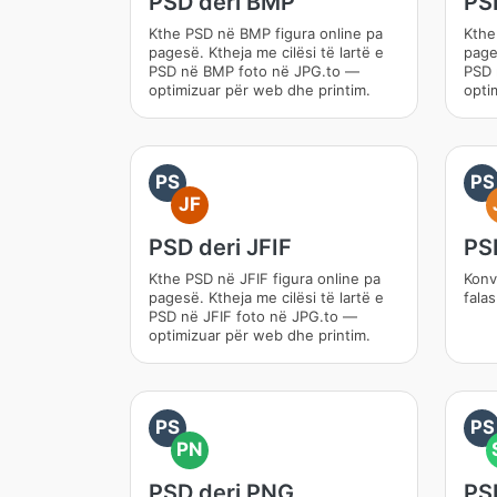
PSD deri BMP
PS
Kthe PSD në BMP figura online pa
Kthe
pagesë. Ktheja me cilësi të lartë e
pages
PSD në BMP foto në JPG.to —
PSD 
optimizuar për web dhe printim.
opti
PS
PS
JF
PSD deri JFIF
PS
Kthe PSD në JFIF figura online pa
Konv
pagesë. Ktheja me cilësi të lartë e
fala
PSD në JFIF foto në JPG.to —
optimizuar për web dhe printim.
PS
PS
PN
PSD deri PNG
PS