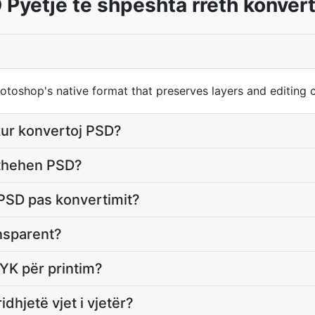
 Pyetje të shpeshta rreth konvert
shop's native format that preserves layers and editing ca
kur konvertoj PSD?
kthehen PSD?
PSD pas konvertimit?
nsparent?
YK për printim?
dhjetë vjet i vjetër?