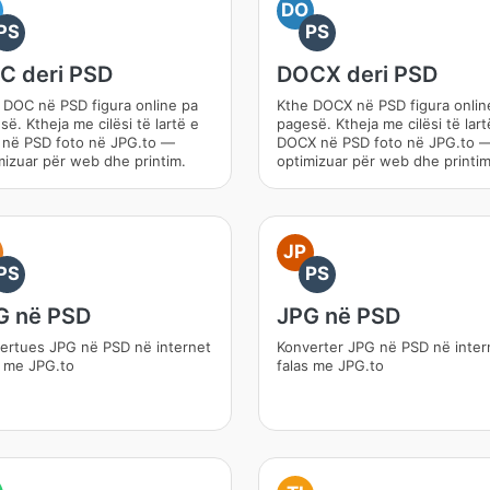
DO
PS
PS
C deri PSD
DOCX deri PSD
 DOC në PSD figura online pa
Kthe DOCX në PSD figura onlin
ë. Ktheja me cilësi të lartë e
pagesë. Ktheja me cilësi të lart
në PSD foto në JPG.to —
DOCX në PSD foto në JPG.to 
mizuar për web dhe printim.
optimizuar për web dhe printim
JP
PS
PS
G në PSD
JPG në PSD
ertues JPG në PSD në internet
Konverter JPG në PSD në inter
s me JPG.to
falas me JPG.to