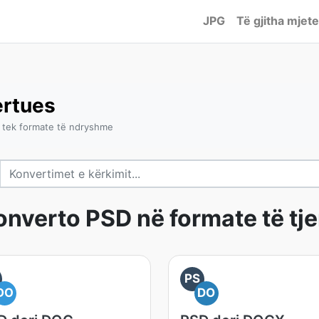
JPG
Të gjitha mjete
rtues
 tek formate të ndryshme
onverto PSD në formate të tje
PS
DO
DO