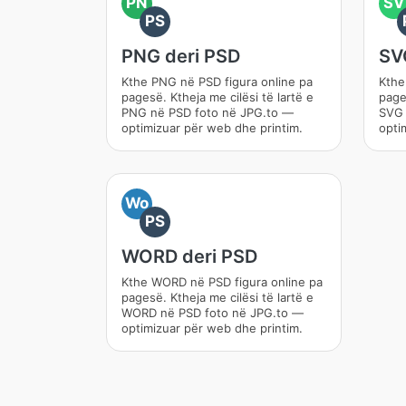
PN
SV
PS
PNG deri PSD
SV
Kthe PNG në PSD figura online pa
Kthe
pagesë. Ktheja me cilësi të lartë e
pages
PNG në PSD foto në JPG.to —
SVG 
optimizuar për web dhe printim.
opti
Wo
PS
WORD deri PSD
Kthe WORD në PSD figura online pa
pagesë. Ktheja me cilësi të lartë e
WORD në PSD foto në JPG.to —
optimizuar për web dhe printim.