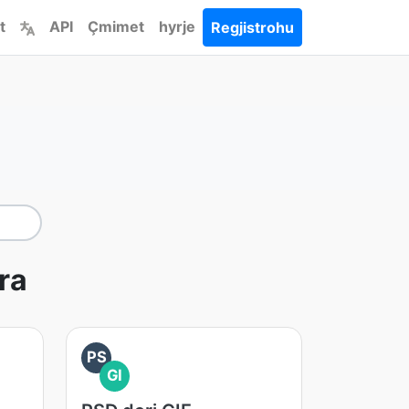
t
API
Çmimet
hyrje
Regjistrohu
ra
PS
GI