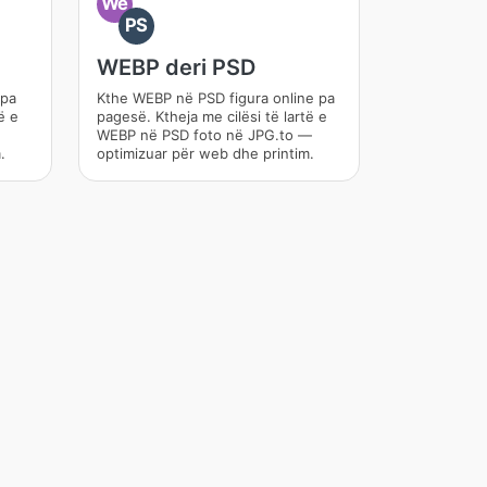
We
PS
WEBP deri PSD
 pa
Kthe WEBP në PSD figura online pa
ë e
pagesë. Ktheja me cilësi të lartë e
WEBP në PSD foto në JPG.to —
.
optimizuar për web dhe printim.