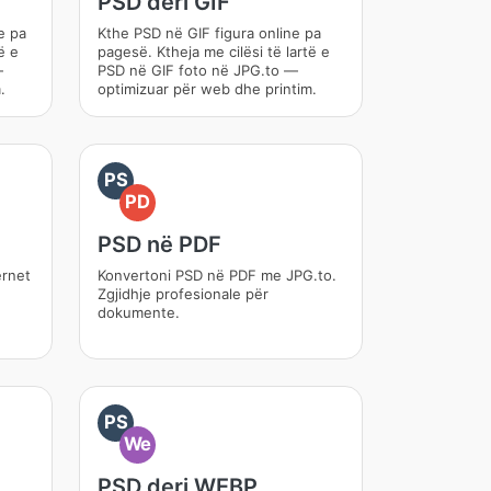
PSD deri GIF
e pa
Kthe PSD në GIF figura online pa
ë e
pagesë. Ktheja me cilësi të lartë e
—
PSD në GIF foto në JPG.to —
.
optimizuar për web dhe printim.
PS
PD
PSD në PDF
ernet
Konvertoni PSD në PDF me JPG.to.
Zgjidhje profesionale për
dokumente.
PS
We
PSD deri WEBP