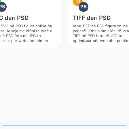
TI
PS
PS
G deri PSD
TIFF deri PSD
 SVG në PSD figura online pa
Kthe TIFF në PSD figura online
ë. Ktheja me cilësi të lartë e
pagesë. Ktheja me cilësi të lart
në PSD foto në JPG.to —
TIFF në PSD foto në JPG.to —
mizuar për web dhe printim.
optimizuar për web dhe printim