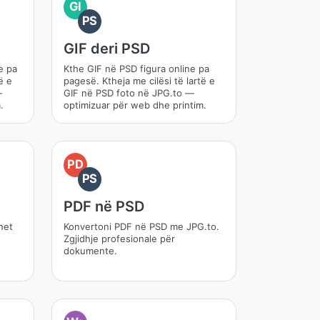
GI
PS
GIF deri PSD
e pa
Kthe GIF në PSD figura online pa
ë e
pagesë. Ktheja me cilësi të lartë e
—
GIF në PSD foto në JPG.to —
.
optimizuar për web dhe printim.
PD
PS
PDF në PSD
net
Konvertoni PDF në PSD me JPG.to.
Zgjidhje profesionale për
dokumente.