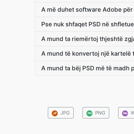
A më duhet software Adobe për
Pse nuk shfaqet PSD në shfletue
A mund ta riemërtoj thjeshtë zgj
A mund të konvertoj një kartelë 
A mund ta bëj PSD më të madh p
JPG
PNG
W
JP
PN
We