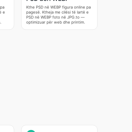
 pa
Kthe PSD në WEBP figura online pa
ë e
pagesë. Ktheja me cilësi të lartë e
PSD në WEBP foto në JPG.to —
.
optimizuar për web dhe printim.