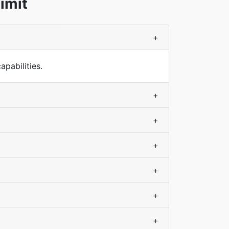
imit
+
pabilities.
+
+
+
+
+
+