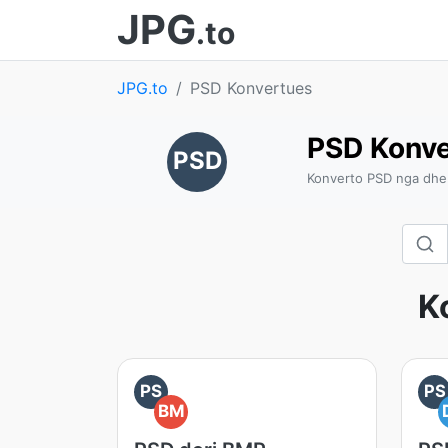
JPG
.to
JPG.to
PSD Konvertues
PSD Konve
PSD
Konverto PSD nga dhe
K
PS
PS
BM