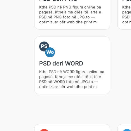
Kthe PSD në PNG figura online pa
Kthe
pagesë. Ktheja me cilësi të lartë e
pages
PSD në PNG foto në JPG.to —
PSD 
optimizuar për web dhe printim.
opti
PS
Wo
PSD deri WORD
Kthe PSD në WORD figura online pa
pagesë. Ktheja me cilësi të lartë e
PSD në WORD foto në JPG.to —
optimizuar për web dhe printim.