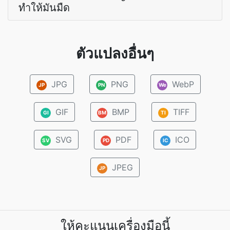
ทำให้มันมืด
ตัวแปลงอื่นๆ
JPG
PNG
WebP
JP
PN
We
GIF
BMP
TIFF
GI
BM
TI
SVG
PDF
ICO
SV
PD
IC
JPEG
JP
ให้คะแนนเครื่องมือนี้