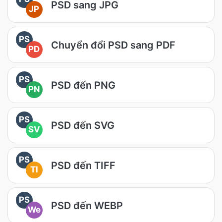
PSD sang JPG
JP
PS
Chuyển đổi PSD sang PDF
PD
PS
PSD đến PNG
PN
PS
PSD đến SVG
SV
PS
PSD đến TIFF
TI
PS
PSD đến WEBP
We