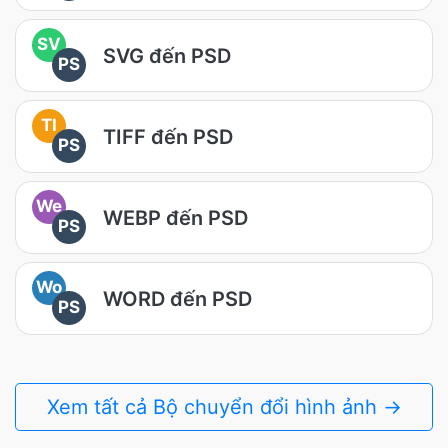
SV
SVG đến PSD
PS
TI
TIFF đến PSD
PS
We
WEBP đến PSD
PS
Wo
WORD đến PSD
PS
Xem tất cả Bộ chuyển đổi hình ảnh →