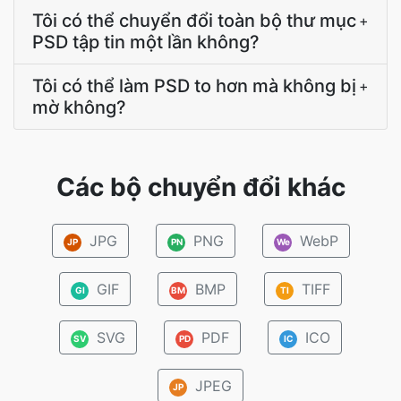
Tôi có thể chuyển đổi toàn bộ thư mục
+
PSD tập tin một lần không?
Tôi có thể làm PSD to hơn mà không bị
+
mờ không?
Các bộ chuyển đổi khác
JPG
PNG
WebP
JP
PN
We
GIF
BMP
TIFF
GI
BM
TI
SVG
PDF
ICO
SV
PD
IC
JPEG
JP