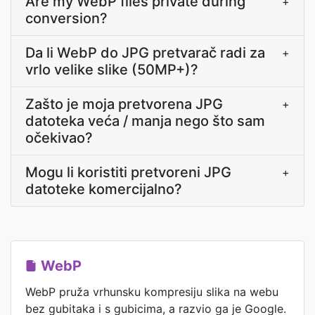
Are my WebP files private during
+
conversion?
Da li WebP do JPG pretvarač radi za
+
vrlo velike slike (50MP+)?
Zašto je moja pretvorena JPG
+
datoteka veća / manja nego što sam
očekivao?
Mogu li koristiti pretvoreni JPG
+
datoteke komercijalno?
WebP
WebP pruža vrhunsku kompresiju slika na webu
bez gubitaka i s gubicima, a razvio ga je Google.