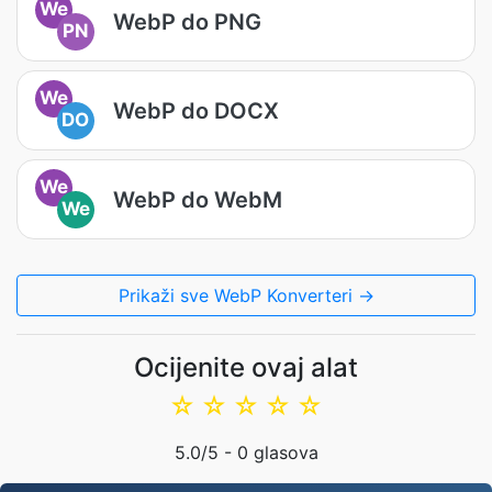
We
WebP do PNG
PN
We
WebP do DOCX
DO
We
WebP do WebM
We
Prikaži sve WebP Konverteri →
Ocijenite ovaj alat
☆
☆
☆
☆
☆
5.0
/5 -
0
glasova