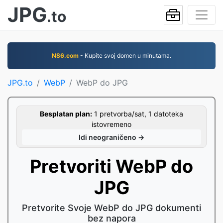
JPG
.to
NS6.com
- Kupite svoj domen u minutama.
JPG.to
WebP
WebP do JPG
Besplatan plan:
1 pretvorba/sat, 1 datoteka
istovremeno
Idi neograničeno →
Pretvoriti WebP do
JPG
Pretvorite Svoje WebP do JPG dokumenti
bez napora