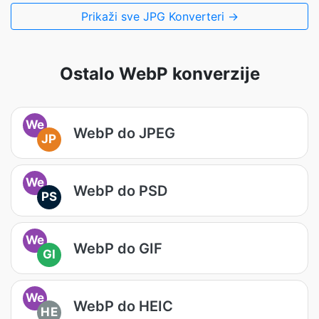
Prikaži sve JPG Konverteri →
Ostalo WebP konverzije
We
WebP do JPEG
JP
We
WebP do PSD
PS
We
WebP do GIF
GI
We
WebP do HEIC
HE