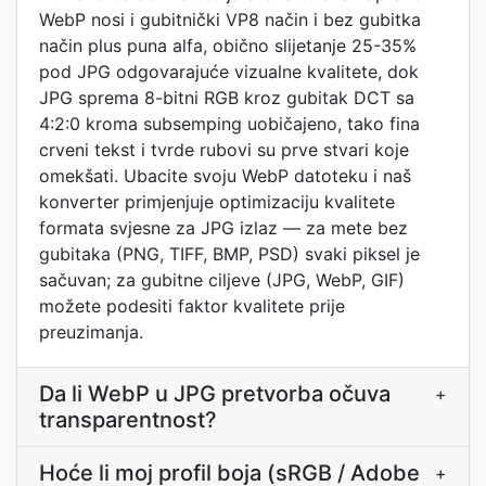
WebP nosi i gubitnički VP8 način i bez gubitka
način plus puna alfa, obično slijetanje 25-35%
pod JPG odgovarajuće vizualne kvalitete, dok
JPG sprema 8-bitni RGB kroz gubitak DCT sa
4:2:0 kroma subsemping uobičajeno, tako fina
crveni tekst i tvrde rubovi su prve stvari koje
omekšati. Ubacite svoju WebP datoteku i naš
konverter primjenjuje optimizaciju kvalitete
formata svjesne za JPG izlaz — za mete bez
gubitaka (PNG, TIFF, BMP, PSD) svaki piksel je
sačuvan; za gubitne ciljeve (JPG, WebP, GIF)
možete podesiti faktor kvalitete prije
preuzimanja.
Da li WebP u JPG pretvorba očuva
+
transparentnost?
Hoće li moj profil boja (sRGB / Adobe
+