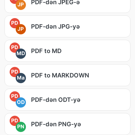
PDF-dən JPEG-ə
JP
PD
PDF-dən JPG-yə
JP
PD
PDF to MD
MD
PD
PDF to MARKDOWN
Ma
PD
PDF-dən ODT-yə
OD
PD
PDF-dən PNG-yə
PN