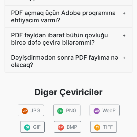
PDF açmaq üçün Adobe proqramına
+
ehtiyacım varmı?
PDF fayldan ibarət bütün qovluğu
+
bircə dəfə çevirə bilərəmmi?
Dəyişdirmədən sonra PDF faylıma nə
+
olacaq?
Digər Çeviricilər
JPG
PNG
WebP
JP
PN
We
GIF
BMP
TIFF
GI
BM
TI