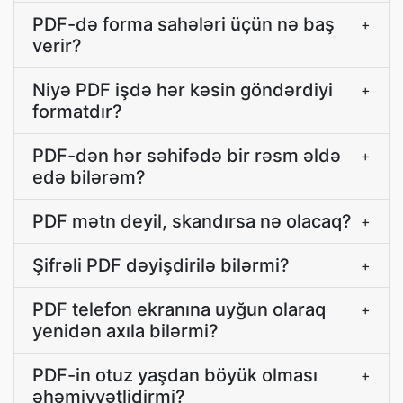
PDF-də forma sahələri üçün nə baş
+
verir?
Niyə PDF işdə hər kəsin göndərdiyi
+
formatdır?
PDF-dən hər səhifədə bir rəsm əldə
+
edə bilərəm?
PDF mətn deyil, skandırsa nə olacaq?
+
Şifrəli PDF dəyişdirilə bilərmi?
+
PDF telefon ekranına uyğun olaraq
+
yenidən axıla bilərmi?
PDF-in otuz yaşdan böyük olması
+
əhəmiyyətlidirmi?