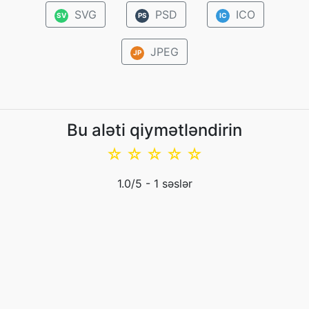
SVG
PSD
ICO
SV
PS
IC
JPEG
JP
Bu aləti qiymətləndirin
☆
☆
☆
☆
☆
1.0
/5 -
1
səslər