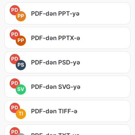
PD
PDF-dən PPT-yə
PP
PD
PDF-dən PPTX-ə
PP
PD
PDF-dən PSD-yə
PS
PD
PDF-dən SVG-yə
SV
PD
PDF-dən TIFF-ə
TI
PD