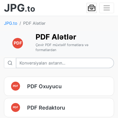
JPG
.to
JPG.to
PDF Alətlər
PDF Alətlər
PDF
Çevir PDF müxtəlif formatlara və
formatlardan
PDF Oxuyucu
PDF
PDF Redaktoru
PDF