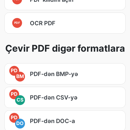
OCR PDF
PDF
Çevir PDF digər formatlara
PD
PDF-dən BMP-yə
BM
PD
PDF-dən CSV-yə
CS
PD
PDF-dən DOC-a
DO