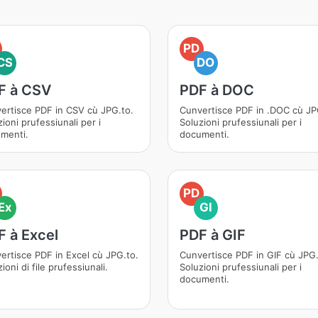
PD
CS
DO
F à CSV
PDF à DOC
ertisce PDF in CSV cù JPG.to.
Cunvertisce PDF in .DOC cù JP
ioni prufessiunali per i
Soluzioni prufessiunali per i
menti.
documenti.
PD
Ex
GI
F à Excel
PDF à GIF
ertisce PDF in Excel cù JPG.to.
Cunvertisce PDF in GIF cù JPG.
ioni di file prufessiunali.
Soluzioni prufessiunali per i
documenti.