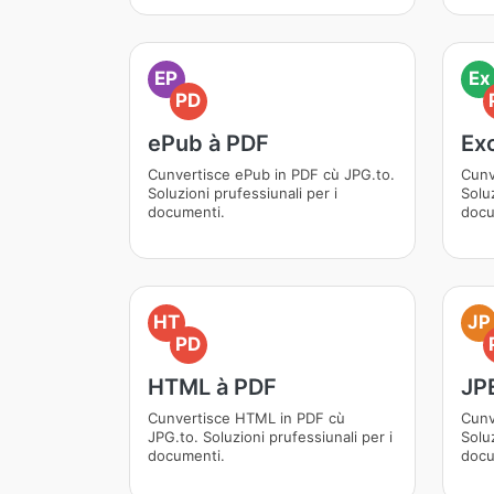
EP
Ex
PD
ePub à PDF
Ex
Cunvertisce ePub in PDF cù JPG.to.
Cunv
Soluzioni prufessiunali per i
Soluz
documenti.
docu
HT
JP
PD
HTML à PDF
JP
Cunvertisce HTML in PDF cù
Cunv
JPG.to. Soluzioni prufessiunali per i
Solu
documenti.
docu