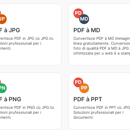
PD
JP
MD
F à JPG
PDF à MD
ertisce PDF in JPG cù JPG.to.
Cunvertisce PDF à MD immagini
ioni prufessiunali per i
linea gratuitamente. Cunversio
menti.
foto di qualità PDF à MD à JPG.
ottimizzata per u web è a stam
PD
PN
PP
F à PNG
PDF à PPT
ertisce PDF in PNG cù JPG.to.
Cunvertisce PDF in PPT cù JPG
ioni prufessiunali per i
Soluzioni prufessiunali per i
menti.
documenti.