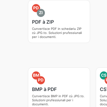
PD
ZI
PDF à ZIP
Cunvertisce PDF in schedariu ZIP
cù JPG.to. Soluzioni prufessiunali
per i documenti.
BM
CS
PD
BMP à PDF
CS
Cunvertisce BMP in PDF cù JPG.to.
Cunv
Soluzioni prufessiunali per i
Soluz
documenti.
docu