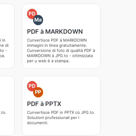
PD
Ma
PDF à MARKDOWN
 in
Cunvertisce PDF à MARKDOWN
ne di
immagini in linea gratuitamente.
to -
Cunversione di foto di qualità PDF à
pa.
MARKDOWN à JPG.to - ottimizzata
per u web è a stampa.
PD
PP
PDF à PPTX
.to.
Cunvertisce PDF in PPTX cù JPG.to.
Soluzioni prufessiunali per i
documenti.