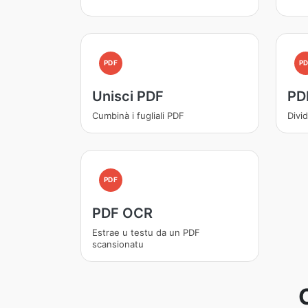
PDF
PD
Unisci PDF
PD
Cumbinà i fugliali PDF
Divi
PDF
PDF OCR
Estrae u testu da un PDF
scansionatu