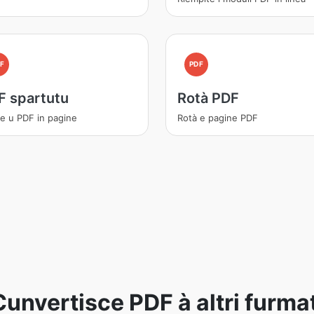
F
PDF
F spartutu
Rotà PDF
de u PDF in pagine
Rotà e pagine PDF
Cunvertisce PDF à altri furmat