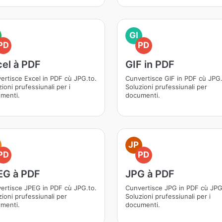
GI
PD
PD
cel à PDF
GIF in PDF
ertisce Excel in PDF cù JPG.to.
Cunvertisce GIF in PDF cù JPG.
ioni prufessiunali per i
Soluzioni prufessiunali per
menti.
documenti.
JP
PD
PD
EG à PDF
JPG à PDF
ertisce JPEG in PDF cù JPG.to.
Cunvertisce JPG in PDF cù JPG
zioni prufessiunali per
Soluzioni prufessiunali per i
menti.
documenti.