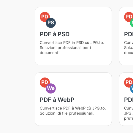
PD
PD
PS
PDF à PSD
PD
Cunvertisce PDF in PSD cù JPG.to.
Cunv
Soluzioni prufessiunali per i
Soluz
documenti.
docu
PD
PD
We
PDF à WebP
PD
Cunvertisce PDF à WebP cù JPG.to.
Cunv
Soluzioni di file prufessiunali.
JPG.t
prufe