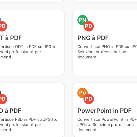
PN
PD
PD
T à PDF
PNG à PDF
ertisce ODT in PDF cù JPG.to.
Cunvertisce PNG in PDF cù JPG
ioni prufessiunali per i
Soluzioni prufessiunali per
menti.
documenti.
Po
PD
PD
D à PDF
PowerPoint in PDF
ertisce PSD in PDF cù JPG.to.
Cunvertisce PowerPoint in PDF
ioni prufessiunali per i
JPG.to. Soluzioni prufessiunali 
menti.
documenti.