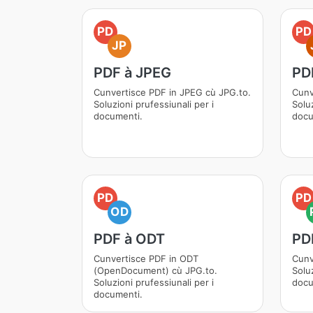
PD
PD
JP
PDF à JPEG
PD
Cunvertisce PDF in JPEG cù JPG.to.
Cunv
Soluzioni prufessiunali per i
Soluz
documenti.
docu
PD
PD
OD
PDF à ODT
PD
Cunvertisce PDF in ODT
Cunv
(OpenDocument) cù JPG.to.
Soluz
Soluzioni prufessiunali per i
docu
documenti.