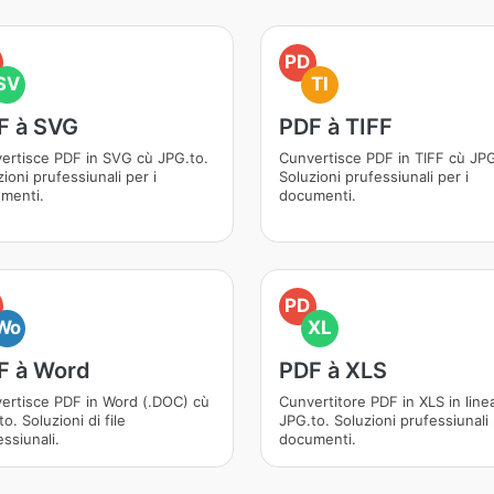
PD
SV
TI
F à SVG
PDF à TIFF
ertisce PDF in SVG cù JPG.to.
Cunvertisce PDF in TIFF cù JPG
ioni prufessiunali per i
Soluzioni prufessiunali per i
menti.
documenti.
PD
Wo
XL
F à Word
PDF à XLS
ertisce PDF in Word (.DOC) cù
Cunvertitore PDF in XLS in line
o. Soluzioni di file
JPG.to. Soluzioni prufessiunali
ssiunali.
documenti.