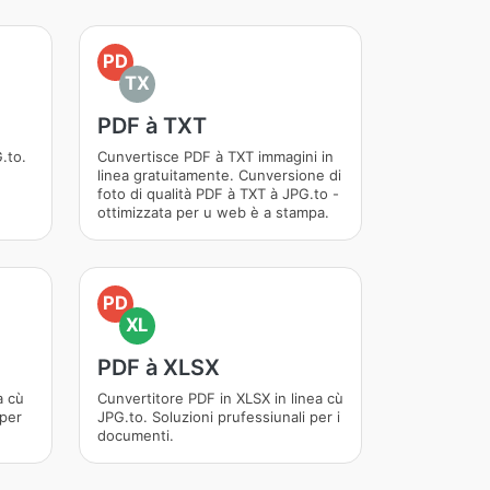
PD
TX
PDF à TXT
.to.
Cunvertisce PDF à TXT immagini in
linea gratuitamente. Cunversione di
foto di qualità PDF à TXT à JPG.to -
ottimizzata per u web è a stampa.
PD
XL
PDF à XLSX
a cù
Cunvertitore PDF in XLSX in linea cù
 per
JPG.to. Soluzioni prufessiunali per i
documenti.