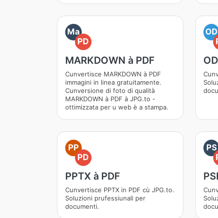
Ma
OD
PD
MARKDOWN à PDF
OD
Cunvertisce MARKDOWN à PDF
Cunv
immagini in linea gratuitamente.
Soluz
Cunversione di foto di qualità
docu
MARKDOWN à PDF à JPG.to -
ottimizzata per u web è a stampa.
PP
PS
PD
PPTX à PDF
PS
Cunvertisce PPTX in PDF cù JPG.to.
Cunv
Soluzioni prufessiunali per
Soluz
documenti.
docu