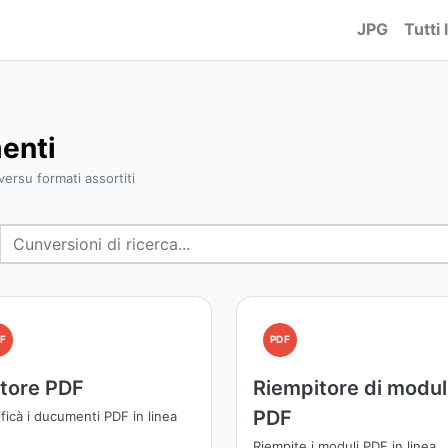
JPG
Tutti 
enti
ersu formati assortiti
F
PDF
itore PDF
Riempitore di modul
PDF
ficà i ducumenti PDF in linea
Riempite i moduli PDF in linea