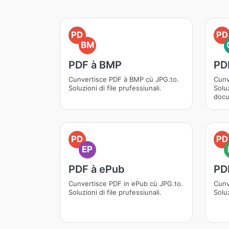
PD
PD
BM
PDF à BMP
PD
Cunvertisce PDF à BMP cù JPG.to.
Cunv
Soluzioni di file prufessiunali.
Soluz
docu
PD
PD
EP
PDF à ePub
PD
Cunvertisce PDF in ePub cù JPG.to.
Cunv
Soluzioni di file prufessiunali.
Soluz