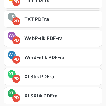
PD
TX
TXT PDFra
PD
We
WebP-tik PDF-ra
PD
Wo
Word-etik PDF-ra
PD
XL
XLStik PDFra
PD
XL
XLSXtik PDFra
PD