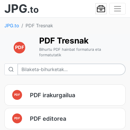
JPG
.to
JPG.to
PDF Tresnak
PDF Tresnak
PDF
Bihurtu PDF hainbat formatura eta
formatutatik
PDF irakurgailua
PDF
PDF editorea
PDF