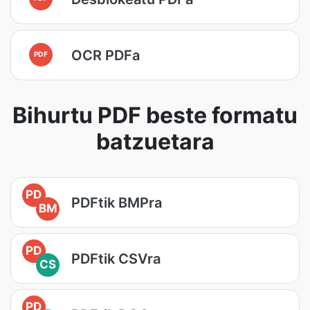
OCR PDFa
PDF
Bihurtu PDF beste formatu
batzuetara
PD
PDFtik BMPra
BM
PD
PDFtik CSVra
CS
PD