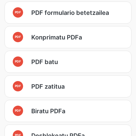
PDF formulario betetzailea
PDF
Konprimatu PDFa
PDF
PDF batu
PDF
PDF zatitua
PDF
Biratu PDFa
PDF
Desblokeatu PDFa
PDF