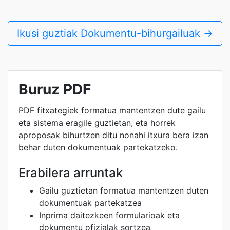
Ikusi guztiak Dokumentu-bihurgailuak →
Buruz PDF
PDF fitxategiek formatua mantentzen dute gailu
eta sistema eragile guztietan, eta horrek
aproposak bihurtzen ditu nonahi itxura bera izan
behar duten dokumentuak partekatzeko.
Erabilera arruntak
Gailu guztietan formatua mantentzen duten
dokumentuak partekatzea
Inprima daitezkeen formularioak eta
dokumentu ofizialak sortzea