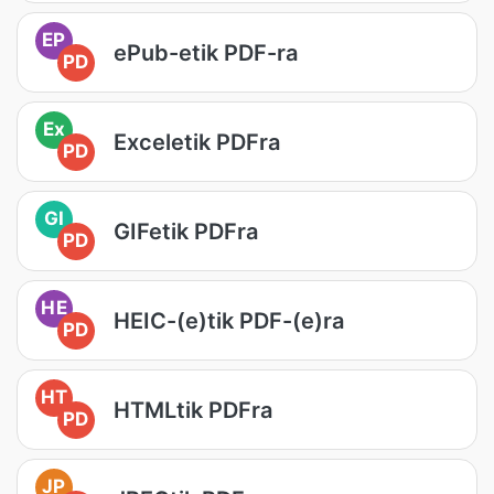
EP
ePub-etik PDF-ra
PD
Ex
Exceletik PDFra
PD
GI
GIFetik PDFra
PD
HE
HEIC-(e)tik PDF-(e)ra
PD
HT
HTMLtik PDFra
PD
JP