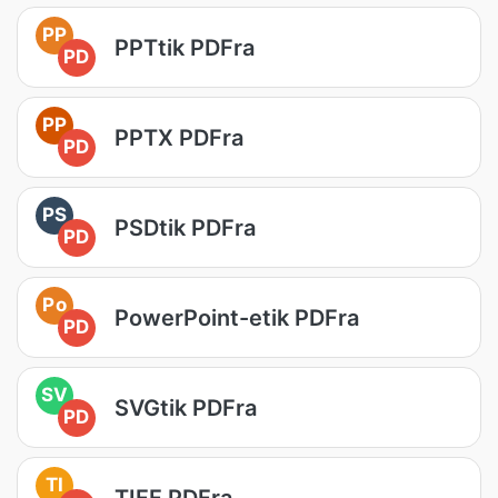
PP
PPTtik PDFra
PD
PP
PPTX PDFra
PD
PS
PSDtik PDFra
PD
Po
PowerPoint-etik PDFra
PD
SV
SVGtik PDFra
PD
TI
TIFF PDFra