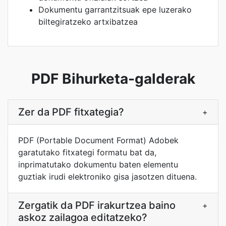
Dokumentu garrantzitsuak epe luzerako
biltegiratzeko artxibatzea
PDF Bihurketa-galderak
Zer da PDF fitxategia?
+
PDF (Portable Document Format) Adobek
garatutako fitxategi formatu bat da,
inprimatutako dokumentu baten elementu
guztiak irudi elektroniko gisa jasotzen dituena.
Zergatik da PDF irakurtzea baino
+
askoz zailagoa editatzeko?