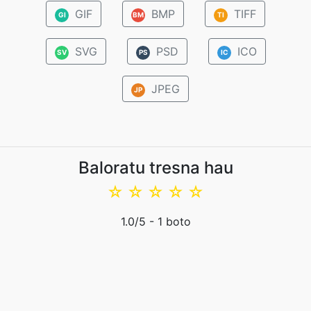
GIF
BMP
TIFF
GI
BM
TI
SVG
PSD
ICO
SV
PS
IC
JPEG
JP
Baloratu tresna hau
☆
☆
☆
☆
☆
1.0
/5 -
1
boto