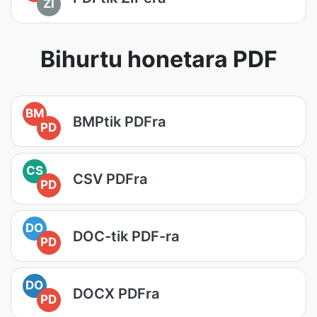
ZI
Bihurtu honetara PDF
BM
BMPtik PDFra
PD
CS
CSV PDFra
PD
DO
DOC-tik PDF-ra
PD
DO
DOCX PDFra
PD