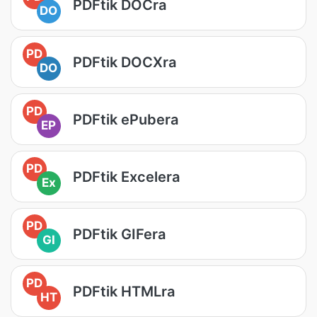
PDFtik DOCra
DO
PD
PDFtik DOCXra
DO
PD
PDFtik ePubera
EP
PD
PDFtik Excelera
Ex
PD
PDFtik GIFera
GI
PD
PDFtik HTMLra
HT