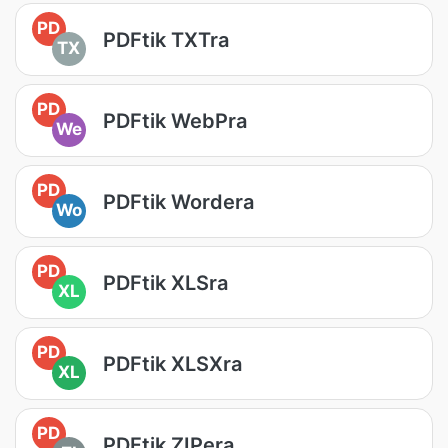
PD
PDFtik TXTra
TX
PD
PDFtik WebPra
We
PD
PDFtik Wordera
Wo
PD
PDFtik XLSra
XL
PD
PDFtik XLSXra
XL
PD
PDFtik ZIPera