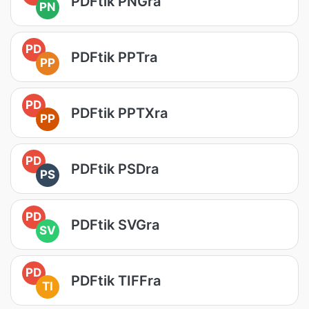
PDFtik PNGra
PN
PD
PDFtik PPTra
PP
PD
PDFtik PPTXra
PP
PD
PDFtik PSDra
PS
PD
PDFtik SVGra
SV
PD
PDFtik TIFFra
TI