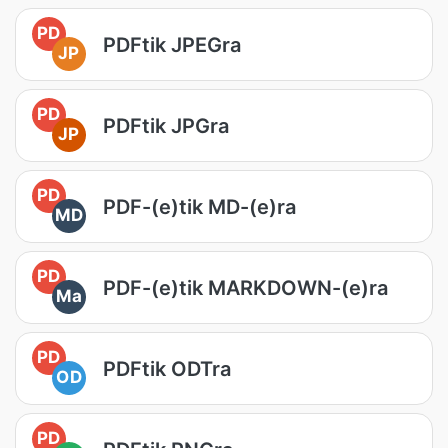
PD
PDFtik JPEGra
JP
PD
PDFtik JPGra
JP
PD
PDF-(e)tik MD-(e)ra
MD
PD
PDF-(e)tik MARKDOWN-(e)ra
Ma
PD
PDFtik ODTra
OD
PD