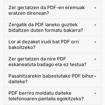
Zer gertatzen da PDF-en eremuak
+
eratzen direnean?
Zergatik da PDF laneko guztiek
+
bidaltzen duten formatu bakarra?
Lor al dezaket irudi bat PDF orri
+
bakoitzeko?
Zer gertatzen da nire PDF
+
eskaneatuta badago eta ez testua?
Pasahitzarekin babestutako PDF bihur
+
daiteke?
PDF berriro moldatu daiteke
+
telefonoaren pantaila egokitzeko?