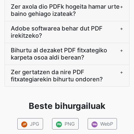
Zer axola dio PDFk hogeita hamar urte
+
baino gehiago izateak?
Adobe softwarea behar dut PDF
+
irekitzeko?
Bihurtu al dezaket PDF fitxategiko
+
karpeta osoa aldi berean?
Zer gertatzen da nire PDF
+
fitxategiarekin bihurtu ondoren?
Beste bihurgailuak
JPG
PNG
WebP
JP
PN
We