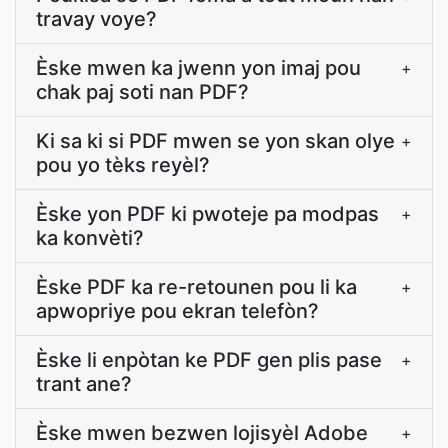
travay voye?
Èske mwen ka jwenn yon imaj pou
+
chak paj soti nan PDF?
Ki sa ki si PDF mwen se yon skan olye
+
pou yo tèks reyèl?
Èske yon PDF ki pwoteje pa modpas
+
ka konvèti?
Èske PDF ka re-retounen pou li ka
+
apwopriye pou ekran telefòn?
Èske li enpòtan ke PDF gen plis pase
+
trant ane?
Èske mwen bezwen lojisyèl Adobe
+