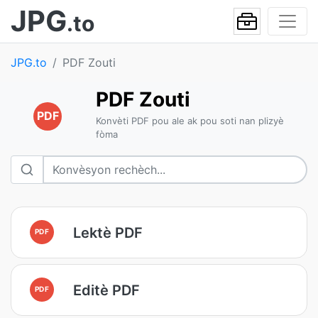
JPG
.to
JPG.to
PDF Zouti
PDF Zouti
PDF
Konvèti PDF pou ale ak pou soti nan plizyè
fòma
Lektè PDF
PDF
Editè PDF
PDF