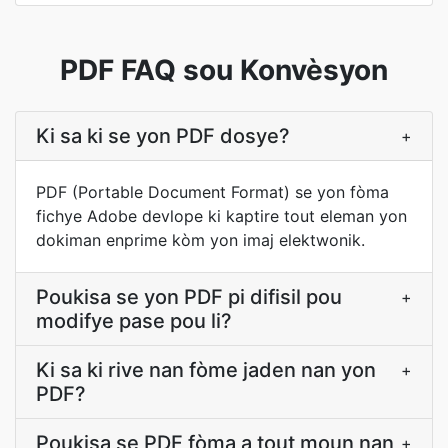
PDF FAQ sou Konvèsyon
Ki sa ki se yon PDF dosye?
+
PDF (Portable Document Format) se yon fòma
fichye Adobe devlope ki kaptire tout eleman yon
dokiman enprime kòm yon imaj elektwonik.
Poukisa se yon PDF pi difisil pou
+
modifye pase pou li?
Ki sa ki rive nan fòme jaden nan yon
+
PDF?
Poukisa se PDF fòma a tout moun nan
+