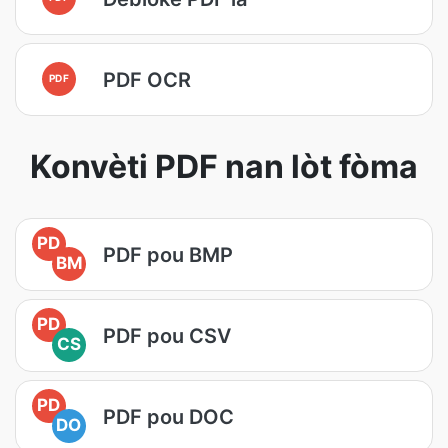
PDF OCR
PDF
Konvèti PDF nan lòt fòma
PD
PDF pou BMP
BM
PD
PDF pou CSV
CS
PD
PDF pou DOC
DO