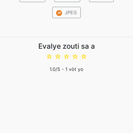
JPEG
JP
Evalye zouti sa a
☆
☆
☆
☆
☆
1.0
/5 -
1
vòt yo