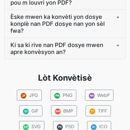
pou m louvri yon PDF?
Èske mwen ka konvèti yon dosye
+
konplè nan PDF dosye nan yon sèl
fwa?
Ki sa ki rive nan PDF dosye mwen
+
apre konvèsyon an?
Lòt Konvètisè
JPG
PNG
WebP
JP
PN
We
GIF
BMP
TIFF
GI
BM
TI
SVG
PSD
ICO
SV
PS
IC