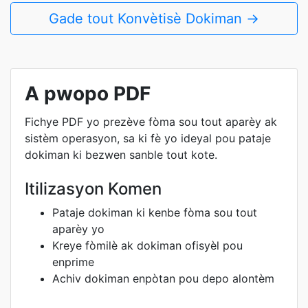
Gade tout Konvètisè Dokiman →
A pwopo PDF
Fichye PDF yo prezève fòma sou tout aparèy ak
sistèm operasyon, sa ki fè yo ideyal pou pataje
dokiman ki bezwen sanble tout kote.
Itilizasyon Komen
Pataje dokiman ki kenbe fòma sou tout
aparèy yo
Kreye fòmilè ak dokiman ofisyèl pou
enprime
Achiv dokiman enpòtan pou depo alontèm