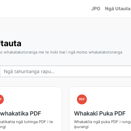
JPG
Ngā Utauta
tauta
mo whakatakotoranga me te hoki mai i ngā momo whakatakotoranga
F
PDF
iwhakatika PDF
Whakakī Puka PDF
atikahia ngā tuhinga PDF i te
Whakakīia ngā puka PDF i rung
angi
ipurangi