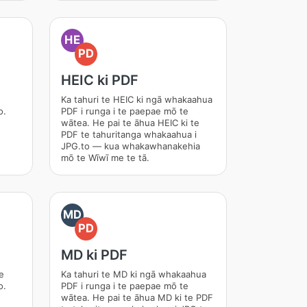
HE
PD
HEIC ki PDF
Ka tahuri te HEIC ki ngā whakaahua
o.
PDF i runga i te paepae mō te
wātea. He pai te āhua HEIC ki te
PDF te tahuritanga whakaahua i
JPG.to — kua whakawhanakehia
mō te Wīwī me te tā.
MD
PD
MD ki PDF
e
Ka tahuri te MD ki ngā whakaahua
o.
PDF i runga i te paepae mō te
wātea. He pai te āhua MD ki te PDF