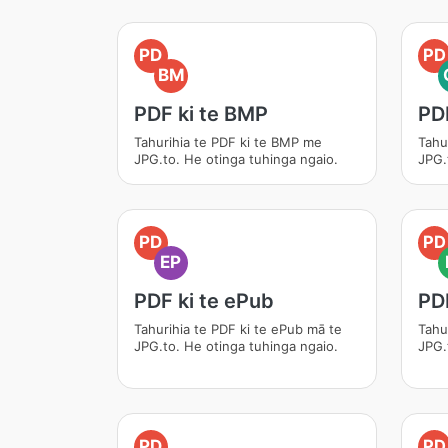
PD
PD
BM
PDF ki te BMP
PDF
Tahurihia te PDF ki te BMP me
Tahu
JPG.to. He otinga tuhinga ngaio.
JPG.
PD
PD
EP
PDF ki te ePub
PDF
Tahurihia te PDF ki te ePub mā te
Tahu
JPG.to. He otinga tuhinga ngaio.
JPG.
PD
PD