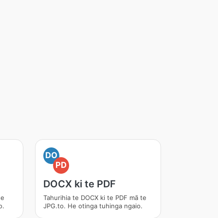
DO
PD
DOCX ki te PDF
te
Tahurihia te DOCX ki te PDF mā te
o.
JPG.to. He otinga tuhinga ngaio.