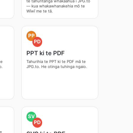
te tahuritanga whakaahua i JPG.to
— kua whakawhanakehia mō te
Wīwī me te tā.
PP
PD
PPT ki te PDF
te
Tahurihia te PPT ki te PDF mā te
o.
JPG.to. He otinga tuhinga ngaio.
SV
PD