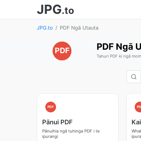
JPG
.to
JPG.to
PDF Ngā Utauta
PDF Ngā U
PDF
Tahuri PDF ki ngā mo
PDF
PD
Pānui PDF
Ka
Pānuihia ngā tuhinga PDF i te
Whak
ipurangi
ipur