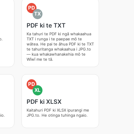
PD
TX
PDF ki te TXT
Ka tahuri te PDF ki ngā whakaahua
o.
TXT i runga i te paepae mō te
wātea. He pai te āhua PDF ki te TXT
te tahuritanga whakaahua i JPG.to
— kua whakawhanakehia mō te
Wīwī me te tā.
PD
XL
PDF ki XLSX
Kaitahuri PDF ki XLSX ipurangi me
io.
JPG.to. He otinga tuhinga ngaio.