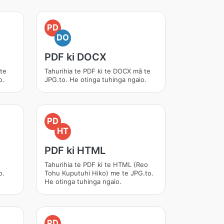
PD
DO
PDF ki DOCX
 te
Tahurihia te PDF ki te DOCX mā te
o.
JPG.to. He otinga tuhinga ngaio.
PD
HT
PDF ki HTML
Tahurihia te PDF ki te HTML (Reo
o.
Tohu Kuputuhi Hiko) me te JPG.to.
He otinga tuhinga ngaio.
PD