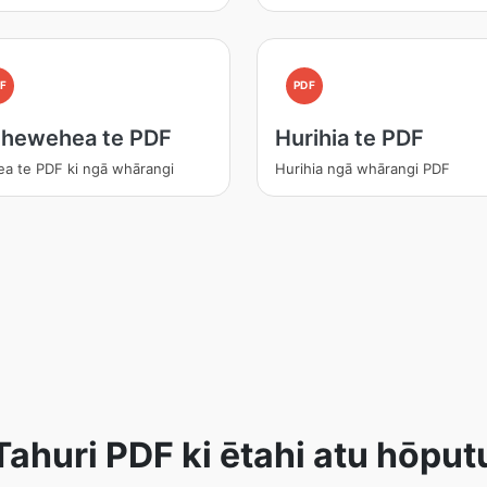
F
PDF
hewehea te PDF
Hurihia te PDF
a te PDF ki ngā whārangi
Hurihia ngā whārangi PDF
Tahuri PDF ki ētahi atu hōput