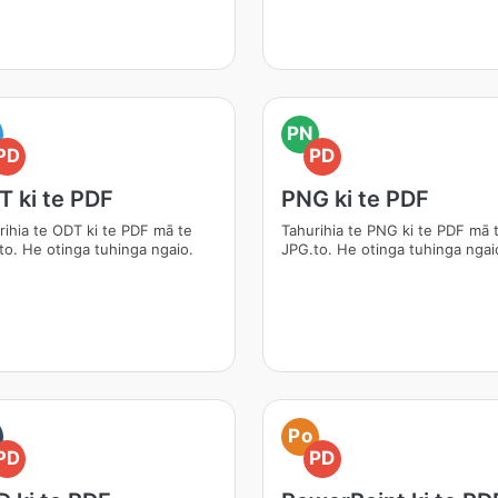
PN
PD
PD
 ki te PDF
PNG ki te PDF
rihia te ODT ki te PDF mā te
Tahurihia te PNG ki te PDF mā 
to. He otinga tuhinga ngaio.
JPG.to. He otinga tuhinga ngai
Po
PD
PD