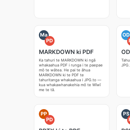
Ma
OD
PD
MARKDOWN ki PDF
ODT
Ka tahuri te MARKDOWN ki ngā
Tahu
whakaahua PDF i runga i te paepae
JPG.
mō te wātea. He pai te āhua
MARKDOWN ki te PDF te
tahuritanga whakaahua i JPG.to —
kua whakawhanakehia mō te Wīwī
me te tā.
PP
PS
PD