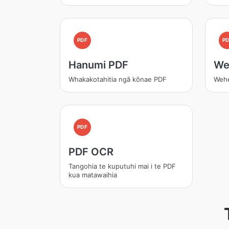
PDF
PD
Hanumi PDF
We
Whakakotahitia ngā kōnae PDF
Wehe
PDF
PDF OCR
Tangohia te kuputuhi mai i te PDF
kua matawaihia