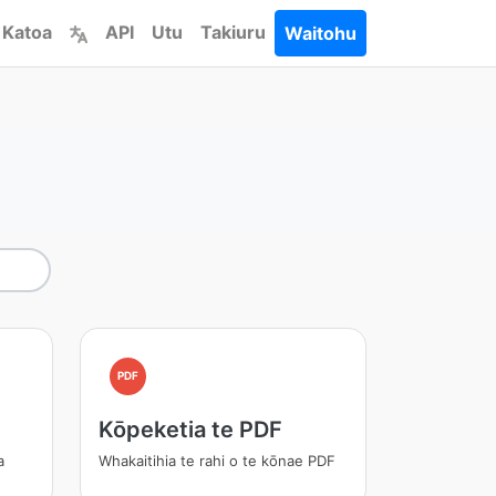
 Katoa
API
Utu
Takiuru
Waitohu
PDF
Kōpeketia te PDF
a
Whakaitihia te rahi o te kōnae PDF