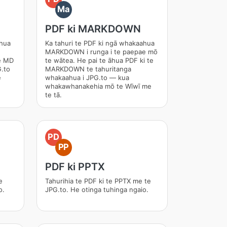
Ma
PDF ki MARKDOWN
ahua
Ka tahuri te PDF ki ngā whakaahua
MARKDOWN i runga i te paepae mō
te MD
te wātea. He pai te āhua PDF ki te
G.to
MARKDOWN te tahuritanga
e
whakaahua i JPG.to — kua
whakawhanakehia mō te Wīwī me
te tā.
PD
PP
PDF ki PPTX
e
Tahurihia te PDF ki te PPTX me te
o.
JPG.to. He otinga tuhinga ngaio.