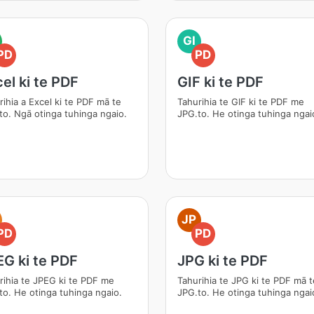
GI
PD
PD
el ki te PDF
GIF ki te PDF
rihia a Excel ki te PDF mā te
Tahurihia te GIF ki te PDF me
to. Ngā otinga tuhinga ngaio.
JPG.to. He otinga tuhinga ngai
JP
PD
PD
G ki te PDF
JPG ki te PDF
rihia te JPEG ki te PDF me
Tahurihia te JPG ki te PDF mā t
to. He otinga tuhinga ngaio.
JPG.to. He otinga tuhinga ngai