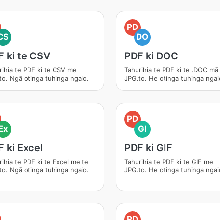
PD
CS
DO
 ki te CSV
PDF ki DOC
rihia te PDF ki te CSV me
Tahurihia te PDF ki te .DOC mā
to. Ngā otinga tuhinga ngaio.
JPG.to. He otinga tuhinga ngai
PD
Ex
GI
 ki Excel
PDF ki GIF
rihia te PDF ki te Excel me te
Tahurihia te PDF ki te GIF me
to. Ngā otinga tuhinga ngaio.
JPG.to. He otinga tuhinga ngai
PD