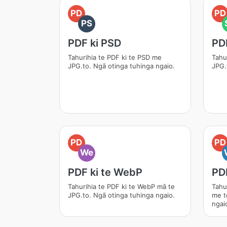
PD
PD
PS
PDF ki PSD
PD
Tahurihia te PDF ki te PSD me
Tahu
JPG.to. Ngā otinga tuhinga ngaio.
JPG.
PD
PD
We
PDF ki te WebP
PD
Tahurihia te PDF ki te WebP mā te
Tahu
JPG.to. Ngā otinga tuhinga ngaio.
me t
ngai