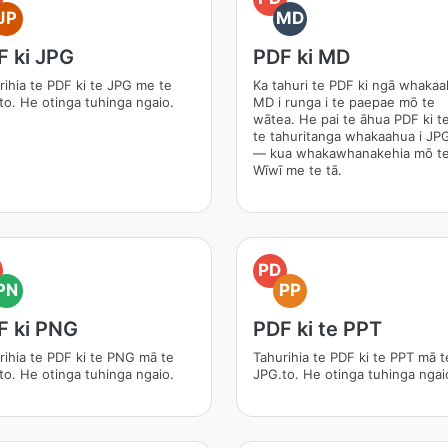
JP
MD
F ki JPG
PDF ki MD
rihia te PDF ki te JPG me te
Ka tahuri te PDF ki ngā whaka
to. He otinga tuhinga ngaio.
MD i runga i te paepae mō te
wātea. He pai te āhua PDF ki 
te tahuritanga whakaahua i JP
— kua whakawhanakehia mō t
Wīwī me te tā.
PD
PN
PP
F ki PNG
PDF ki te PPT
rihia te PDF ki te PNG mā te
Tahurihia te PDF ki te PPT mā t
to. He otinga tuhinga ngaio.
JPG.to. He otinga tuhinga ngai