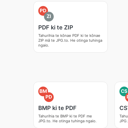
PD
ZI
PDF ki te ZIP
Tahurihia te kōnae PDF ki te kōnae
ZIP mā te JPG.to. He otinga tuhinga
ngaio.
BM
CS
PD
BMP ki te PDF
CSV
Tahurihia te BMP ki te PDF me
Tahu
JPG.to. He otinga tuhinga ngaio.
JPG.