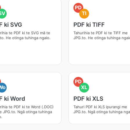
PD
SV
TI
F ki SVG
PDF ki TIFF
rihia te PDF ki te SVG mā te
Tahurihia te PDF ki te TIFF me
to. He otinga tuhinga ngaio.
JPG.to. He otinga tuhinga ngai
PD
Wo
XL
F ki Word
PDF ki XLS
rihia te PDF ki te Word (.DOC)
Tahuri PDF ki XLS ipurangi me
e JPG.to. Ngā otinga tuhinga
JPG.to. Ngā otinga tuhinga nga
o.