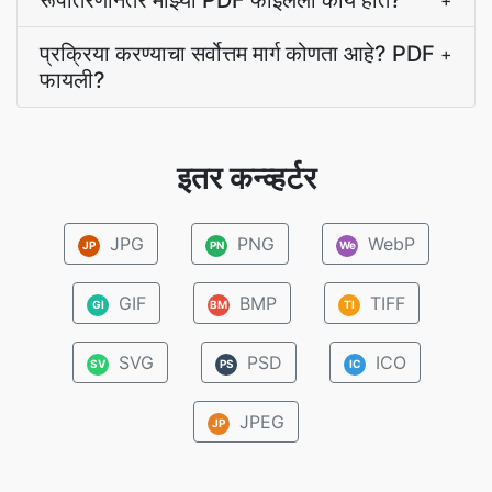
रूपांतरणानंतर माझ्या PDF फाइलला काय होते?
+
प्रक्रिया करण्याचा सर्वोत्तम मार्ग कोणता आहे? PDF
+
फायली?
इतर कन्व्हर्टर
JPG
PNG
WebP
JP
PN
We
GIF
BMP
TIFF
GI
BM
TI
SVG
PSD
ICO
SV
PS
IC
JPEG
JP