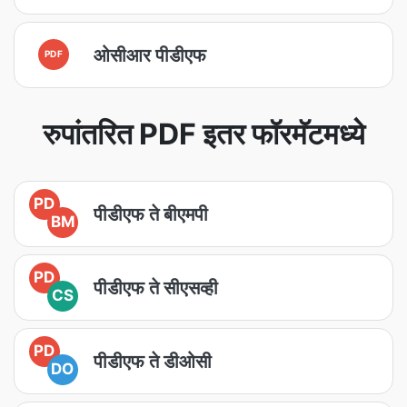
ओसीआर पीडीएफ
PDF
रुपांतरित PDF इतर फॉरमॅटमध्ये
PD
पीडीएफ ते बीएमपी
BM
PD
पीडीएफ ते सीएसव्ही
CS
PD
पीडीएफ ते डीओसी
DO