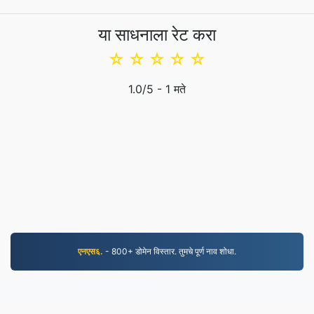
या साधनाला रेट करा
☆
☆
☆
☆
☆
1.0
/5 -
1
मते
एनएस६.
- 800+ डोमेन विस्तार. तुमचे पूर्ण नाव शोधा.
JPG.to