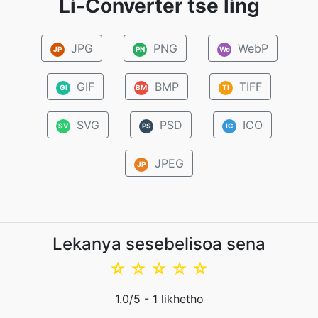
Li-Converter tse ling
JPG
PNG
WebP
JP
PN
We
GIF
BMP
TIFF
GI
BM
TI
SVG
PSD
ICO
SV
PS
IC
JPEG
JP
Lekanya sesebelisoa sena
☆
☆
☆
☆
☆
1.0
/5 -
1
likhetho