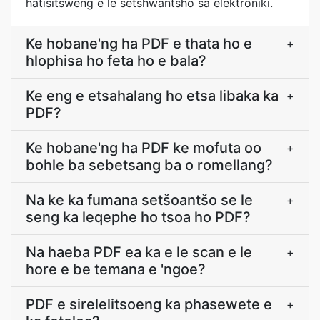
hatisitsweng e le setshwantsho sa elektroniki.
Ke hobane'ng ha PDF e thata ho e
+
hlophisa ho feta ho e bala?
Ke eng e etsahalang ho etsa libaka ka
+
PDF?
Ke hobane'ng ha PDF ke mofuta oo
+
bohle ba sebetsang ba o romellang?
Na ke ka fumana setšoantšo se le
+
seng ka leqephe ho tsoa ho PDF?
Na haeba PDF ea ka e le scan e le
+
hore e be temana e 'ngoe?
PDF e sirelelitsoeng ka phasewete e
+