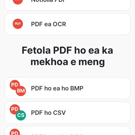
PDF ea OCR
PDF
Fetola PDF ho ea ka
mekhoa e meng
PD
PDF ho ea ho BMP
BM
PD
PDF ho CSV
CS
PD