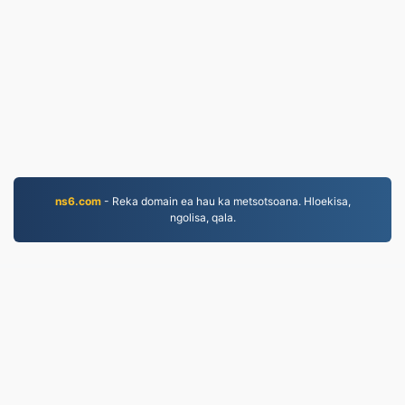
ns6.com
- Reka domain ea hau ka metsotsoana. Hloekisa,
ngolisa, qala.
JPG.to
Lifaele li fetotsoe ho tloha ka 2019
leano la lekunutu
|
Melao ea Tšebeletso
|
Mabapi le
rona
|
Iteanye le rona
|
API
|
Litšoantšo
|
kenya
© 2026 JPG.to
|
VPS.org
LLC | E entsoe ke
nadermx