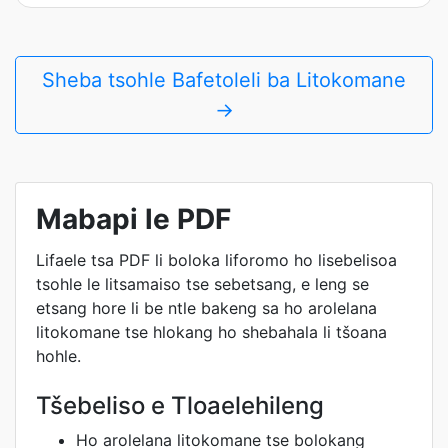
Sheba tsohle Bafetoleli ba Litokomane
→
Mabapi le PDF
Lifaele tsa PDF li boloka liforomo ho lisebelisoa
tsohle le litsamaiso tse sebetsang, e leng se
etsang hore li be ntle bakeng sa ho arolelana
litokomane tse hlokang ho shebahala li tšoana
hohle.
Tšebeliso e Tloaelehileng
Ho arolelana litokomane tse bolokang