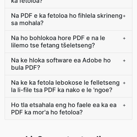
ka fetoloa?
Na PDF e ka fetoloa ho fihlela skrineng
+
sa mohala?
Na ho bohlokoa hore PDF e na le
+
lilemo tse fetang tšeletseng?
Na ke hloka software ea Adobe ho
+
bula PDF?
Na ke ka fetola lebokose le felletseng
+
la li-file tsa PDF ka nako e le 'ngoe?
Ho tla etsahala eng ho faele ea ka ea
+
PDF ka mor'a ho fetoloa?