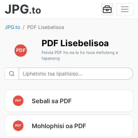
JPG
.to
JPG.to
PDF Lisebelisoa
PDF Lisebelisoa
PDF
Fetola PDF ho ea le ho tsoa mefuteng e
fapaneng
Sebali sa PDF
PDF
Mohlophisi oa PDF
PDF