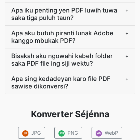
Apa iku penting yen PDF luwih tuwa
+
saka tiga puluh taun?
Apa aku butuh piranti lunak Adobe
+
kanggo mbukak PDF?
Bisakah aku ngowahi kabeh folder
+
saka PDF file ing siji wektu?
Apa sing kedadeyan karo file PDF
+
sawise dikonversi?
Konverter Séjénna
JPG
PNG
WebP
JP
PN
We