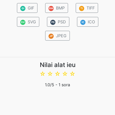
GIF
BMP
TIFF
GI
BM
TI
SVG
PSD
ICO
SV
PS
IC
JPEG
JP
Nilai alat ieu
☆
☆
☆
☆
☆
1.0
/5 -
1
sora