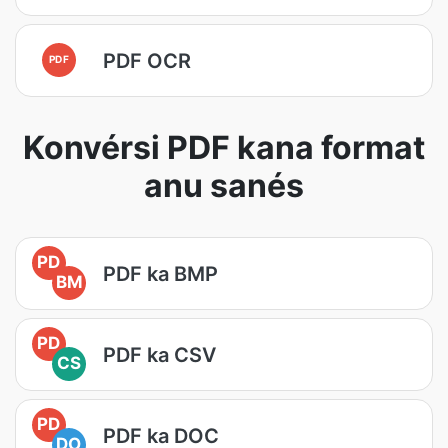
PDF OCR
PDF
Konvérsi PDF kana format
anu sanés
PD
PDF ka BMP
BM
PD
PDF ka CSV
CS
PD
PDF ka DOC
DO