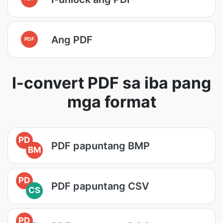
Ang PDF
PDF
I-convert PDF sa iba pang
mga format
PD
PDF papuntang BMP
BM
PD
PDF papuntang CSV
CS
PD