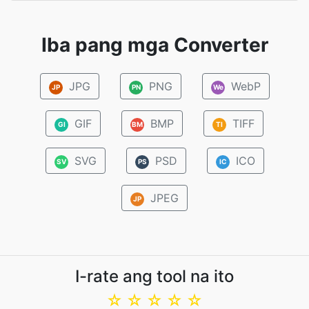
Iba pang mga Converter
JPG
PNG
WebP
JP
PN
We
GIF
BMP
TIFF
GI
BM
TI
SVG
PSD
ICO
SV
PS
IC
JPEG
JP
I-rate ang tool na ito
☆
☆
☆
☆
☆