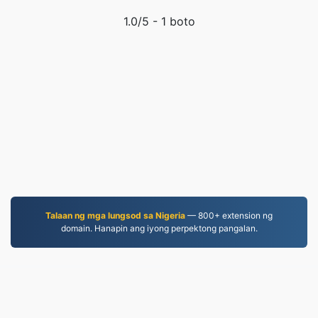
1.0
/5 -
1
boto
Talaan ng mga lungsod sa Nigeria
— 800+ extension ng
domain. Hanapin ang iyong perpektong pangalan.
JPG.to
Mga file na na-convert simula noong 2019