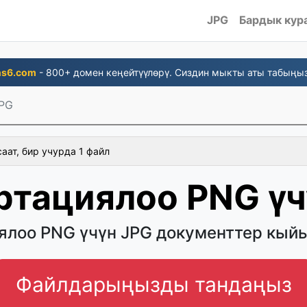
JPG
Бардык кур
ns6.com
- 800+ домен кеңейтүүлөрү. Сиздин мыкты аты табыңыз
JPG
аат, бир учурда 1 файл
ртациялоо PNG үч
ялоо PNG үчүн JPG документтер кы
Файлдарыңызды тандаңыз