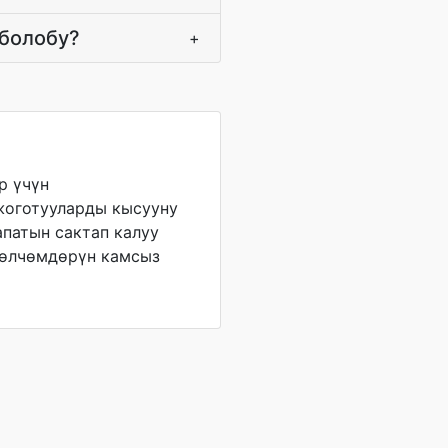
 болобу?
+
р үчүн
оготууларды кысууну
апатын сактап калуу
 өлчөмдөрүн камсыз