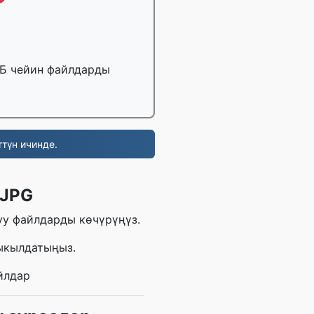
ГБ чейин файлдарды
түн ичинде.
 JPG
уу файлдарды көчүрүңүз.
ыкылдатыңыз.
йлдар