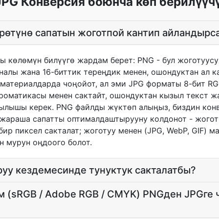
JPG Конверсия боюнча көп берилүүч
рөтүнө сапатын жоготпой кантип айландырс
гы көлөмүн билүүгө жардам берет: PNG - бул жоготуус
аналы жана 16-биттик тереңдик менен, ошондуктан ал к
оматериалдарда чоңойот, ал эми JPG форматы 8-бит R
хроматикасы менен сактайт, ошондуктан кызыл текст ж
ылышы керек. PNG файлды жүктөп алыңыз, биздин кон
араша сапатты оптималдаштырууну колдонот - жоготуу
бир пиксел сакталат; жоготуу менен (JPG, WebP, GIF) м
н мурун оңдоого болот.
руу кездемесинде тунуктук сакталатбы?
 (sRGB / Adobe RGB / CMYK) PNGден JPGге 