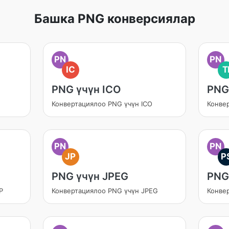
Башка PNG конверсиялар
PN
PN
IC
T
PNG үчүн ICO
PNG
Конвертациялоо PNG үчүн ICO
Конве
PN
PN
JP
P
PNG үчүн JPEG
PNG
P
Конвертациялоо PNG үчүн JPEG
Конве