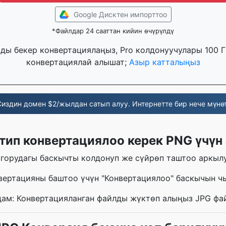
Google Дисктен импорттоо
*Файлдар 24 сааттан кийин өчүрүлдү
рды бекер конвертациялаңыз, Pro колдонуучулары 100 
конвертациялай алышат;
Азыр катталыңыз
Сиздин домен $2/жылдан сатып алуу. Интернетте бир нече мүнөт
тип конвертациялоо керек PNG үчүн
горудагы баскычты колдонуп же сүйрөп таштоо аркыл
нвертацияны баштоо үчүн "Конвертациялоо" баскычын ч
дам: Конвертацияланган файлды жүктөп алыңыз JPG фа