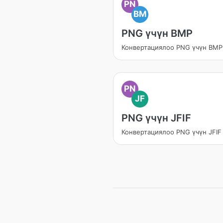
PN
BM
PNG үчүн BMP
Конвертациялоо PNG үчүн BMP
PN
JF
PNG үчүн JFIF
Конвертациялоо PNG үчүн JFIF