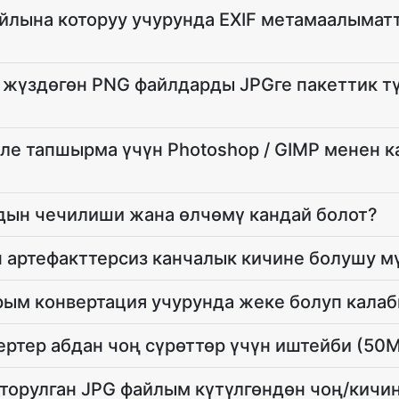
йлына которуу учурунда EXIF метамаалымат
 жүздөгөн PNG файлдарды JPGге пакеттик т
ле тапшырма үчүн Photoshop / GIMP менен 
ын чечилиши жана өлчөмү кандай болот?
н артефакттерсиз канчалык кичине болушу м
ым конвертация учурунда жеке болуп кала
ртер абдан чоң сүрөттөр үчүн иштейби (50
торулган JPG файлым күтүлгөндөн чоң/кичи