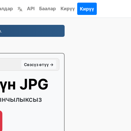
алдар
API
Баалар
Кирүү
Кирүү
.
Сөзсүз өтүү →
үн JPG
йынчылыксыз