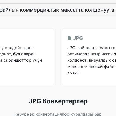
 файлын коммерциялык максатта колдонууга
JPG
ту колдойт жана
JPG файлдары сүрөттө
донот, бул аларды
оптималдаштырылган ж
на скриншоттор үчүн
колдонот, визуалдык с
менен кичинекей файл
кылат.
JPG Конвертерлер
Көбүрөөк конвертациялоо куралдары бар