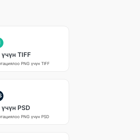
I
 үчүн TIFF
ртациялоо PNG үчүн TIFF
S
 үчүн PSD
ртациялоо PNG үчүн PSD