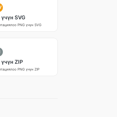
V
 үчүн SVG
ртациялоо PNG үчүн SVG
I
 үчүн ZIP
ртациялоо PNG үчүн ZIP