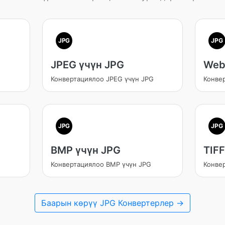
JPG
JPG
JPEG үчүн JPG
Web
Конвертациялоо JPEG үчүн JPG
Конве
JPG
JPG
BMP үчүн JPG
TIFF
Конвертациялоо BMP үчүн JPG
Конвер
Баарын көрүү JPG Конвертерлер →