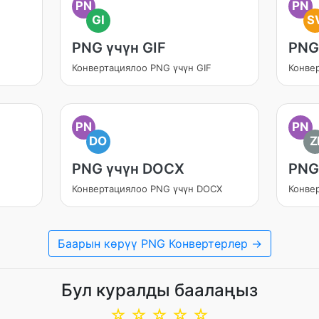
PN
PN
GI
S
PNG үчүн GIF
PNG
Конвертациялоо PNG үчүн GIF
Конве
PN
PN
DO
Z
PNG үчүн DOCX
PNG
Конвертациялоо PNG үчүн DOCX
Конве
Баарын көрүү PNG Конвертерлер →
Бул куралды баалаңыз
☆
☆
☆
☆
☆