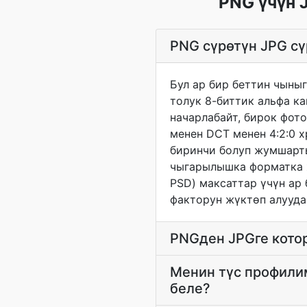
PNG үчүн 
PNG сүрөтүн JPG сү
Бул ар бир беттин чыны
толук 8-биттик альфа к
начарлабайт, бирок фот
менен DCT менен 4:2:0 
биринчи болуп жумшарт
чыгарылышка форматка ж
PSD) максаттар үчүн ар 
факторун жүктөп алууда
PNGден JPGге кото
Менин түс профилим
беле?