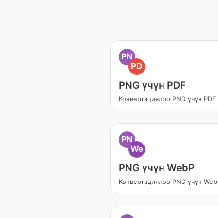
PN
PD
PNG үчүн PDF
Конвертациялоо PNG үчүн PDF
PN
We
PNG үчүн WebP
Конвертациялоо PNG үчүн Web