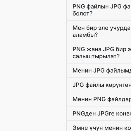
PNG файлын JPG фа
болот?
Мен бир эле учурда
аламбы?
PNG жана JPG бир э
салыштырылат?
Менин JPG файлымд
JPG файлы көрүнгө
Менин PNG файлдар
PNGден JPGге конве
Эмне үчүн менин ко