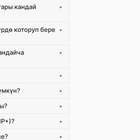
тары кандай
+
үрдө которуп бере
+
кандайча
+
+
үмкүн?
+
бы?
+
MP+)?
+
не?
+