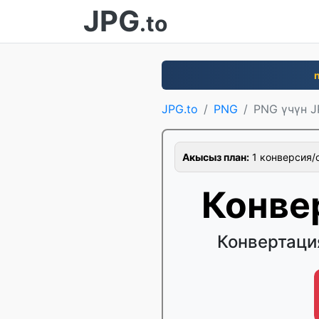
JPG
.to
JPG.to
PNG
PNG үчүн 
Акысыз план:
1 конверсия/с
Конве
Конвертаци