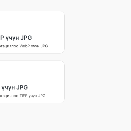
P үчүн JPG
ртациялоо WebP үчүн JPG
 үчүн JPG
тациялоо TIFF үчүн JPG