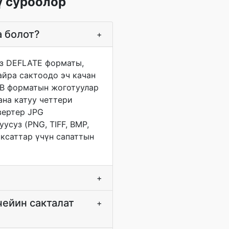
ү суроолор
а болот?
+
уз DEFLATE форматы,
айра сактоодо эч качан
GB форматын жоготуулар
ана катуу четтери
вертер JPG
суз (PNG, TIFF, BMP,
аксаттар үчүн сапаттын
+
чейин сакталат
+