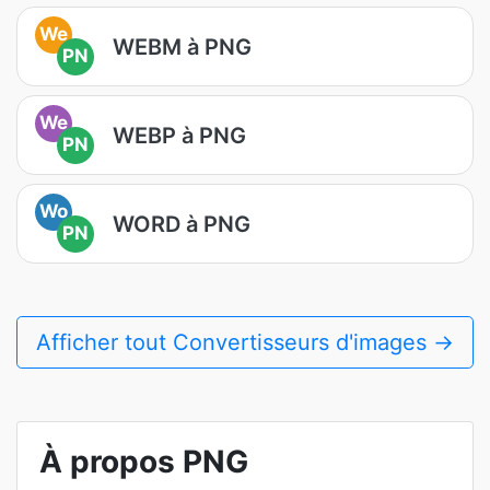
We
WEBM à PNG
PN
We
WEBP à PNG
PN
Wo
WORD à PNG
PN
Afficher tout Convertisseurs d'images →
À propos PNG