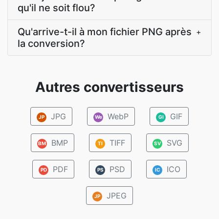
qu'il ne soit flou?
Qu'arrive-t-il à mon fichier PNG après
+
la conversion?
Autres convertisseurs
JPG
WebP
GIF
JP
We
GI
BMP
TIFF
SVG
BM
TI
SV
PDF
PSD
ICO
PD
PS
IC
JPEG
JP