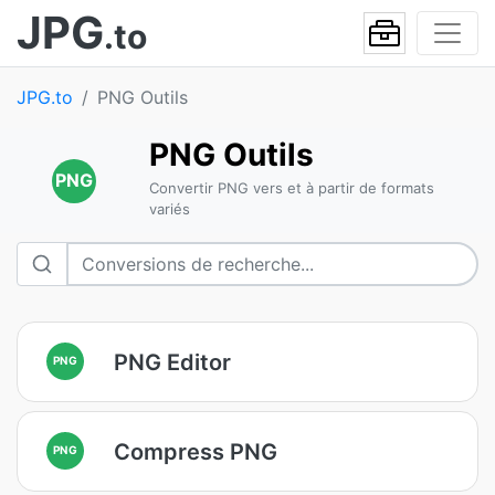
JPG
.to
JPG.to
PNG Outils
PNG Outils
PNG
Convertir PNG vers et à partir de formats
variés
PNG Editor
PNG
Compress PNG
PNG