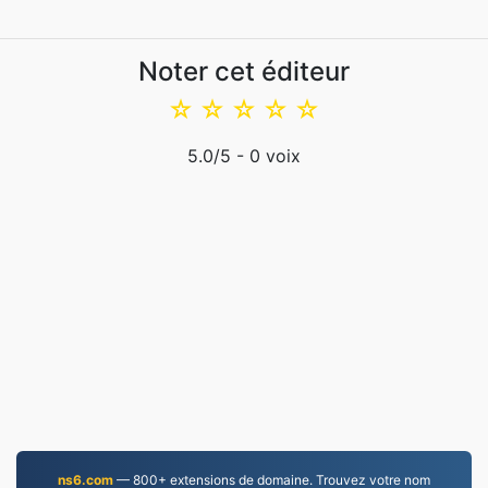
Noter cet éditeur
☆
☆
☆
☆
☆
5.0
/5 -
0
voix
ns6.com
— 800+ extensions de domaine. Trouvez votre nom