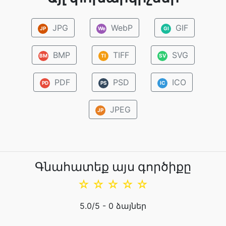
JPG
WebP
GIF
JP
We
GI
BMP
TIFF
SVG
BM
TI
SV
PDF
PSD
ICO
PD
PS
IC
JPEG
JP
Գնահատեք այս գործիքը
☆
☆
☆
☆
☆
5.0
/5 -
0
ձայներ