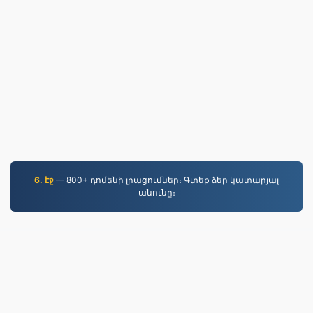
6. էջ
— 800+ դոմենի լրացումներ։ Գտեք ձեր կատարյալ
անունը։
JPG.to
2019 թվականից ի վեր փոխարկված ֆայլեր
Գաղտնիության քաղաքականություն
|