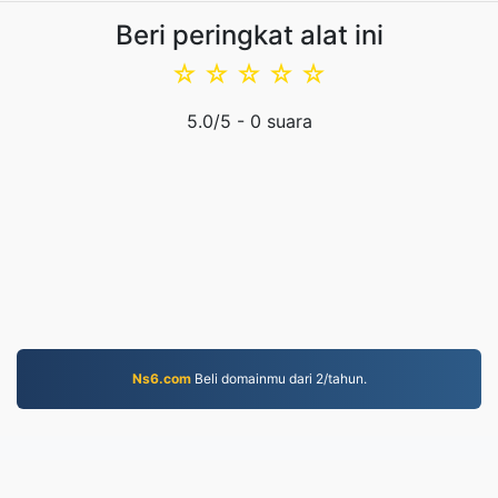
Beri peringkat alat ini
☆
☆
☆
☆
☆
5.0
/5 -
0
suara
Ns6.com
Beli domainmu dari 2/tahun.
JPG.to