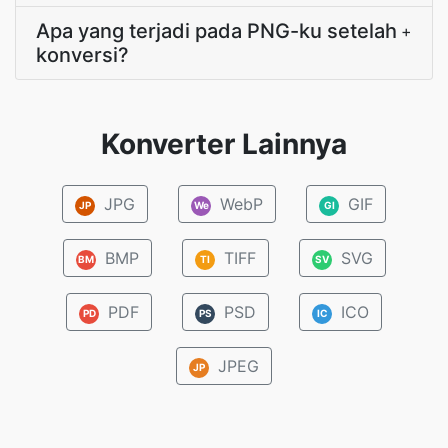
Apa yang terjadi pada PNG-ku setelah
+
konversi?
Konverter Lainnya
JPG
WebP
GIF
JP
We
GI
BMP
TIFF
SVG
BM
TI
SV
PDF
PSD
ICO
PD
PS
IC
JPEG
JP