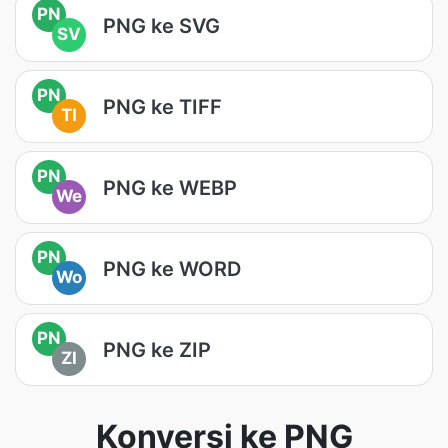
PN
PNG ke SVG
SV
PN
PNG ke TIFF
TI
PN
PNG ke WEBP
We
PN
PNG ke WORD
Wo
PN
PNG ke ZIP
ZI
Konversi ke PNG