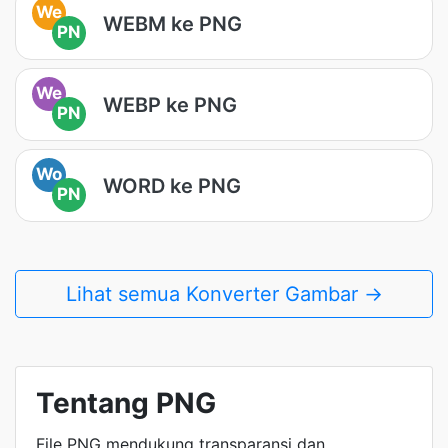
We
WEBM ke PNG
PN
We
WEBP ke PNG
PN
Wo
WORD ke PNG
PN
Lihat semua Konverter Gambar →
Tentang PNG
File PNG mendukung transparansi dan