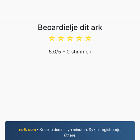
Beoardielje dit ark
☆
☆
☆
☆
☆
5.0
/5 -
0
stimmen
ns6. com
- Koop jo domein yn minuten. Sykje, registrearje,
útfiere.