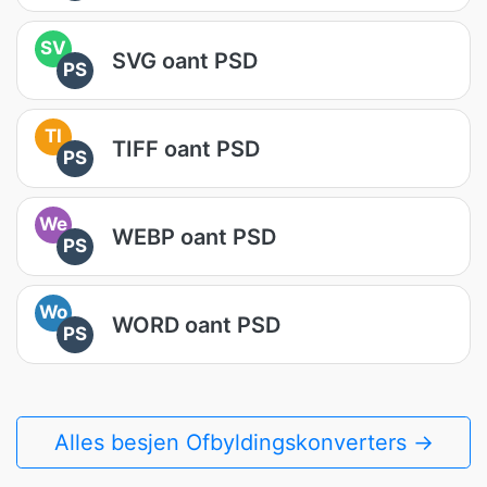
SV
SVG oant PSD
PS
TI
TIFF oant PSD
PS
We
WEBP oant PSD
PS
Wo
WORD oant PSD
PS
Alles besjen Ofbyldingskonverters →