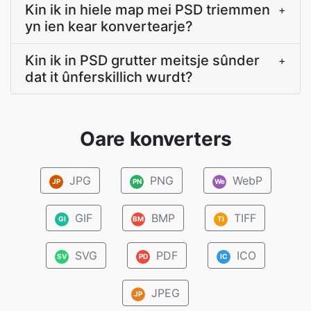
Kin ik in hiele map mei PSD triemmen
+
yn ien kear konvertearje?
Kin ik in PSD grutter meitsje sûnder
+
dat it ûnferskillich wurdt?
Oare konverters
JPG
PNG
WebP
JP
PN
We
GIF
BMP
TIFF
GI
BM
TI
SVG
PDF
ICO
SV
PD
IC
JPEG
JP