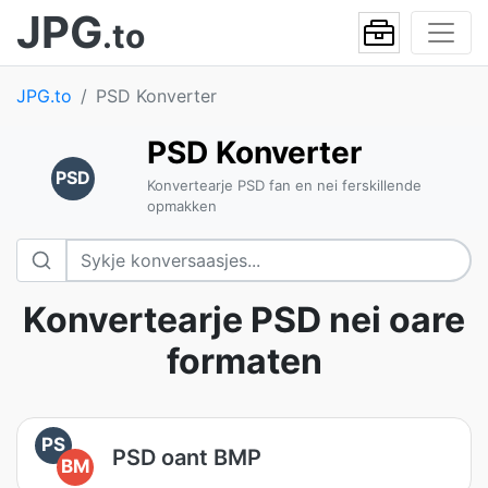
JPG
.to
JPG.to
PSD Konverter
PSD Konverter
PSD
Konvertearje PSD fan en nei ferskillende
opmakken
Konvertearje PSD nei oare
formaten
PS
PSD oant BMP
BM