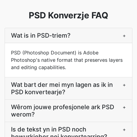
PSD Konverzje FAQ
Wat is in PSD-triem?
+
PSD (Photoshop Document) is Adobe
Photoshop's native format that preserves layers
and editing capabilities.
Wat bart der mei myn lagen as ik in
+
PSD konvertearje?
Wêrom jouwe profesjonele ark PSD
+
werom?
Is de tekst yn in PSD noch
+
bewurkjeber nei konvertearring?