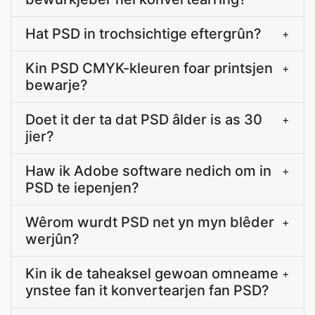
Hat PSD in trochsichtige eftergrûn?
+
Kin PSD CMYK-kleuren foar printsjen
+
bewarje?
Doet it der ta dat PSD âlder is as 30
+
jier?
Haw ik Adobe software nedich om in
+
PSD te iepenjen?
Wêrom wurdt PSD net yn myn blêder
+
werjûn?
Kin ik de taheaksel gewoan omneame
+
ynstee fan it konvertearjen fan PSD?