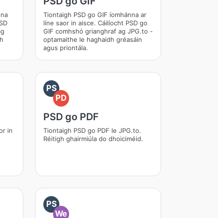
PSD go GIF
nna
Tiontaigh PSD go GIF íomhánna ar
PSD
líne saor in aisce. Cáilíocht PSD go
ag
GIF comhshó grianghraf ag JPG.to -
dh
optamaithe le haghaidh gréasáin
agus priontála.
PS
PD
PSD go PDF
or in
Tiontaigh PSD go PDF le JPG.to.
Réitigh ghairmiúla do dhoiciméid.
PS
We