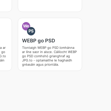
We
PS
WEBP go PSD
a ar
Tiontaigh WEBP go PSD íomhánna
F go
ar líne saor in aisce. Cáilíocht WEBP
G.to
go PSD comhshó grianghraf ag
áin
JPG.to - optamaithe le haghaidh
gréasáin agus priontála.