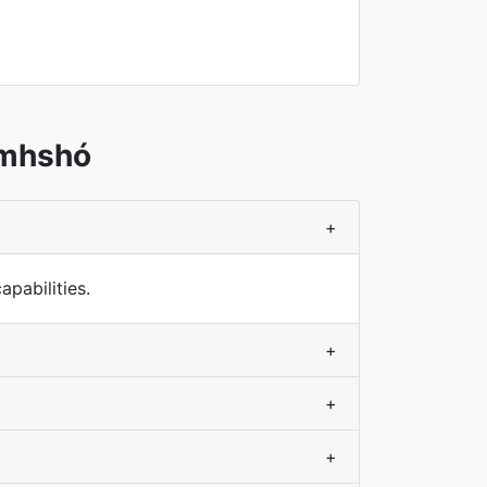
omhshó
+
pabilities.
+
+
+