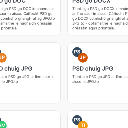
D go DOC
PSD go DOCX
taigh PSD go DOC íomhánna ar
Tiontaigh PSD go DOCX íomhá
saor in aisce. Cáilíocht PSD go
ar líne saor in aisce. Cáilíocht 
comhshó grianghraf ag JPG.to
go DOCX comhshó grianghraf 
tamaithe le haghaidh gréasáin
JPG.to - optamaithe le haghai
 priontála.
gréasáin agus priontála.
PS
JP
JP
D chuig JPG
PSD chuig JPG
taire PSD go JPG ar líne saor in
Tiontaire PSD go JPG ar líne sa
e le JPG.to
aisce le JPG.to
PS
SV
TI