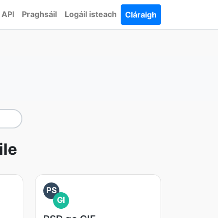
API
Praghsáil
Logáil isteach
Cláraigh
ile
PS
GI