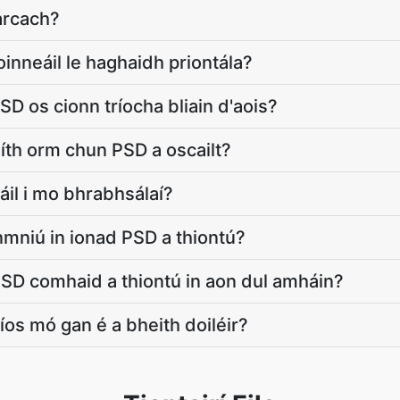
arcach?
inneáil le haghaidh priontála?
SD os cionn tríocha bliain d'aois?
íth orm chun PSD a oscailt?
áil i mo bhrabhsálaí?
inmniú in ionad PSD a thiontú?
 PSD comhaid a thiontú in aon dul amháin?
os mó gan é a bheith doiléir?