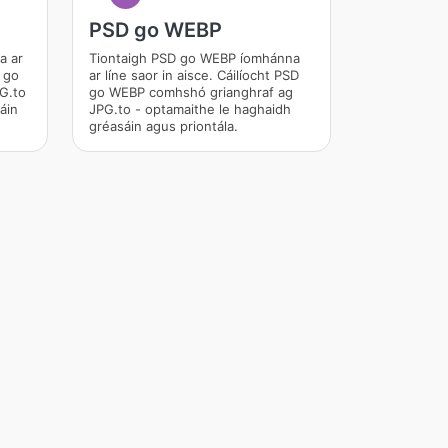
PSD go WEBP
a ar
Tiontaigh PSD go WEBP íomhánna
D go
ar líne saor in aisce. Cáilíocht PSD
G.to
go WEBP comhshó grianghraf ag
áin
JPG.to - optamaithe le haghaidh
gréasáin agus priontála.