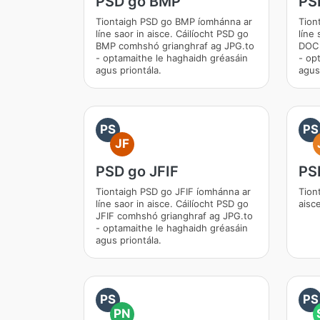
PSD go BMP
PS
Tiontaigh PSD go BMP íomhánna ar
Tion
líne saor in aisce. Cáilíocht PSD go
líne 
BMP comhshó grianghraf ag JPG.to
DOC 
- optamaithe le haghaidh gréasáin
- op
agus priontála.
agus
PS
PS
JF
PSD go JFIF
PS
Tiontaigh PSD go JFIF íomhánna ar
Tion
líne saor in aisce. Cáilíocht PSD go
aisc
JFIF comhshó grianghraf ag JPG.to
- optamaithe le haghaidh gréasáin
agus priontála.
PS
PS
PN