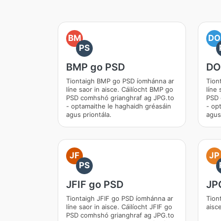
BM
DO
PS
BMP go PSD
DO
Tiontaigh BMP go PSD íomhánna ar
Tion
líne saor in aisce. Cáilíocht BMP go
líne 
PSD comhshó grianghraf ag JPG.to
PSD 
- optamaithe le haghaidh gréasáin
- op
agus priontála.
agus
JF
JP
PS
JFIF go PSD
JP
Tiontaigh JFIF go PSD íomhánna ar
Tion
líne saor in aisce. Cáilíocht JFIF go
aisc
PSD comhshó grianghraf ag JPG.to