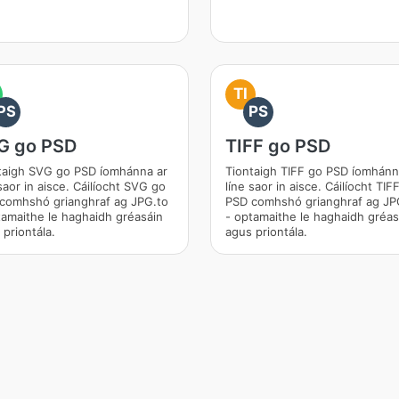
TI
PS
PS
G go PSD
TIFF go PSD
taigh SVG go PSD íomhánna ar
Tiontaigh TIFF go PSD íomhánn
saor in aisce. Cáilíocht SVG go
líne saor in aisce. Cáilíocht TIF
comhshó grianghraf ag JPG.to
PSD comhshó grianghraf ag JP
tamaithe le haghaidh gréasáin
- optamaithe le haghaidh gréas
 priontála.
agus priontála.