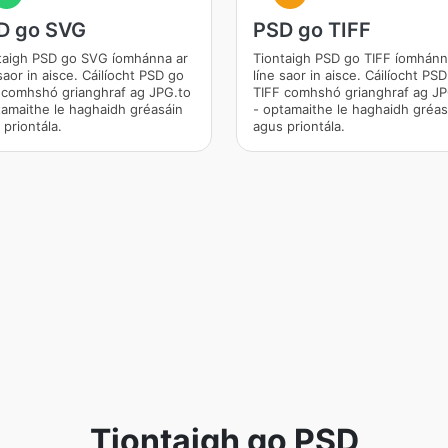
D go SVG
PSD go TIFF
taigh PSD go SVG íomhánna ar
Tiontaigh PSD go TIFF íomhánn
saor in aisce. Cáilíocht PSD go
líne saor in aisce. Cáilíocht PS
comhshó grianghraf ag JPG.to
TIFF comhshó grianghraf ag JP
tamaithe le haghaidh gréasáin
- optamaithe le haghaidh gréas
 priontála.
agus priontála.
Tiontaigh go PSD