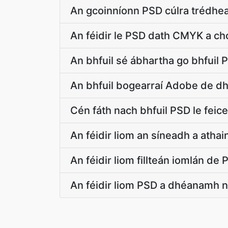
An gcoinníonn PSD cúlra trédhe
An féidir le PSD dath CMYK a cho
An bhfuil sé ábhartha go bhfuil P
An bhfuil bogearraí Adobe de dh
Cén fáth nach bhfuil PSD le feice
An féidir liom an síneadh a atha
An féidir liom fillteán iomlán de
An féidir liom PSD a dhéanamh ní