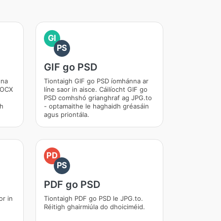
GI
PS
GIF go PSD
nna
Tiontaigh GIF go PSD íomhánna ar
 DOCX
líne saor in aisce. Cáilíocht GIF go
PSD comhshó grianghraf ag JPG.to
dh
- optamaithe le haghaidh gréasáin
agus priontála.
PD
PS
PDF go PSD
or in
Tiontaigh PDF go PSD le JPG.to.
Réitigh ghairmiúla do dhoiciméid.