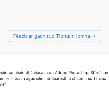
Féach ar gach rud Tiontairí Íomhá →
máid comhaid dhúchasach do Adobe Photoshop. Stórálann 
mh-millteach agus eilimintí dearaidh a chaomhnú. Tá siad 
raf.