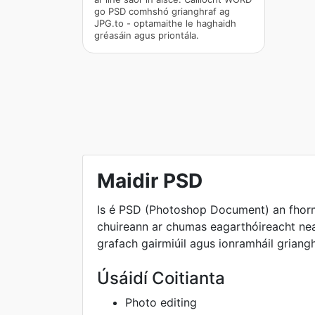
go PSD comhshó grianghraf ag
JPG.to - optamaithe le haghaidh
gréasáin agus priontála.
Maidir PSD
Is é PSD (Photoshop Document) an fhor
chuireann ar chumas eagarthóireacht nea
grafach gairmiúil agus ionramháil griangh
Úsáidí Coitianta
Photo editing