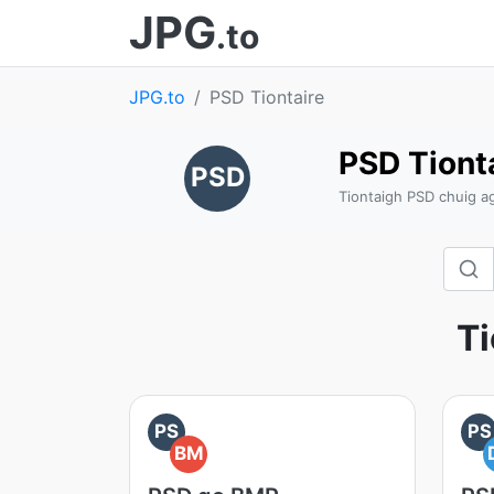
JPG
.to
JPG.to
PSD Tiontaire
PSD Tiont
PSD
Tiontaigh PSD chuig a
Ti
PS
PS
BM