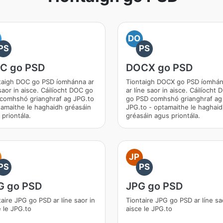
DO
PS
PS
C go PSD
DOCX go PSD
taigh DOC go PSD íomhánna ar
Tiontaigh DOCX go PSD íomhá
saor in aisce. Cáilíocht DOC go
ar líne saor in aisce. Cáilíocht
comhshó grianghraf ag JPG.to
go PSD comhshó grianghraf ag
tamaithe le haghaidh gréasáin
JPG.to - optamaithe le haghai
 priontála.
gréasáin agus priontála.
JP
PS
PS
G go PSD
JPG go PSD
taire JPG go PSD ar líne saor in
Tiontaire JPG go PSD ar líne sa
e le JPG.to
aisce le JPG.to