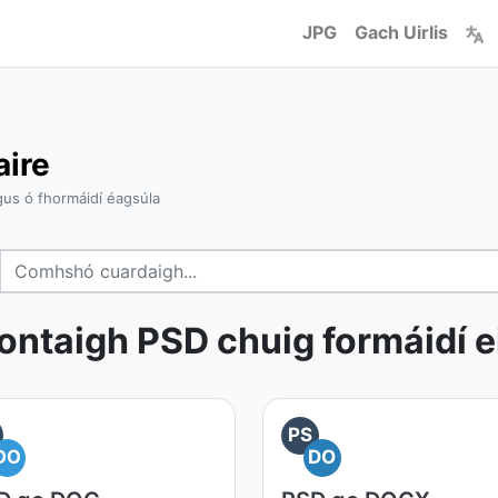
JPG
Gach Uirlis
aire
gus ó fhormáidí éagsúla
ontaigh PSD chuig formáidí e
PS
DO
DO