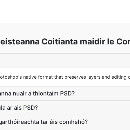
eisteanna Coitianta maidir le C
shop's native format that preserves layers and editing ca
anna nuair a thiontaím PSD?
úla ar ais PSD?
agarthóireachta tar éis comhshó?