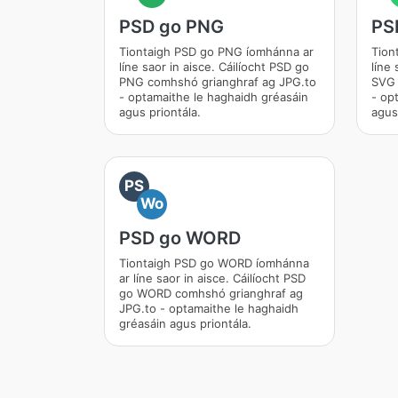
PSD go PNG
PS
Tiontaigh PSD go PNG íomhánna ar
Tion
líne saor in aisce. Cáilíocht PSD go
líne 
PNG comhshó grianghraf ag JPG.to
SVG 
- optamaithe le haghaidh gréasáin
- op
agus priontála.
agus
PS
Wo
PSD go WORD
Tiontaigh PSD go WORD íomhánna
ar líne saor in aisce. Cáilíocht PSD
go WORD comhshó grianghraf ag
JPG.to - optamaithe le haghaidh
gréasáin agus priontála.