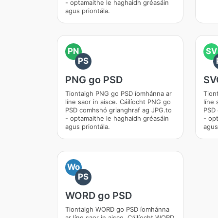
- optamaithe le haghaidh gréasáin
agus priontála.
PN
SV
PS
PNG go PSD
SV
Tiontaigh PNG go PSD íomhánna ar
Tion
líne saor in aisce. Cáilíocht PNG go
líne 
PSD comhshó grianghraf ag JPG.to
PSD 
- optamaithe le haghaidh gréasáin
- op
agus priontála.
agus
Wo
PS
WORD go PSD
Tiontaigh WORD go PSD íomhánna
ar líne saor in aisce. Cáilíocht WORD