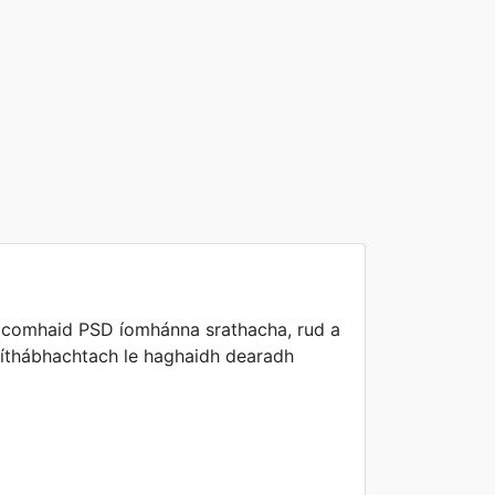
comhaid PSD íomhánna srathacha, rud a
ríthábhachtach le haghaidh dearadh