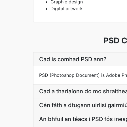
Graphic design
Digital artwork
PSD C
Cad is comhad PSD ann?
PSD (Photoshop Document) is Adobe Photo
Cad a tharlaíonn do mo shraithe
Cén fáth a dtugann uirlisí gairmi
An bhfuil an téacs i PSD fós ine