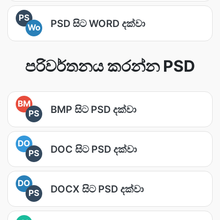
PS
PSD සිට WORD දක්වා
Wo
පරිවර්තනය කරන්න PSD
BM
BMP සිට PSD දක්වා
PS
DO
DOC සිට PSD දක්වා
PS
DO
DOCX සිට PSD දක්වා
PS