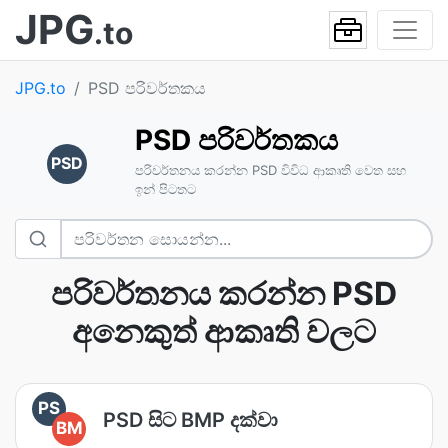
JPG
.to
JPG.to
PSD පරිවර්තකය
PSD පරිවර්තකය
PSD
පරිවර්තනය කරන්න PSD විවිධ ආකෘති වෙත සහ
ඉන් පිටතට
පරිවර්තනය කරන්න PSD
අනෙකුත් ආකෘති වලට
PS
PSD සිට BMP දක්වා
BM