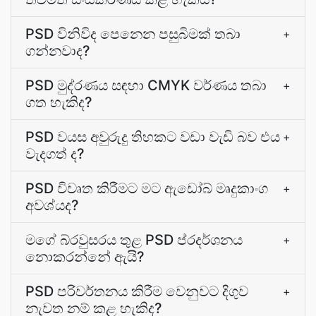
PSD විනිවිද පෙනෙන පසුබිමක් තබා
+
ගන්නවාද?
PSD මුද්රණය සඳහා CMYK වර්ණය තබා
+
ගත හැකිද?
PSD වයස අවුරුදු තිහකට වඩා වැඩි බව එය
+
වැදගත් ද?
PSD විවෘත කිරීමට මට ඇඩෝබ් මෘදුකාංග
+
අවශ්යද?
මගේ බ්රවුසරය තුළ PSD ප්රදර්ශනය
+
නොකරන්නේ ඇයි?
PSD පරිවර්තනය කිරීම වෙනුවට දිගුව
+
නැවත නම් කළ හැකිද?