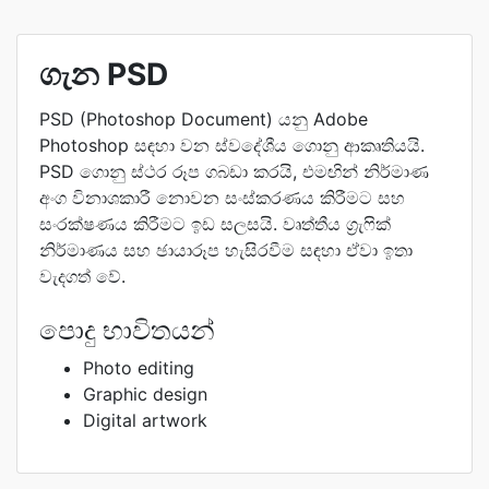
ගැන PSD
PSD (Photoshop Document) යනු Adobe
Photoshop සඳහා වන ස්වදේශීය ගොනු ආකෘතියයි.
PSD ගොනු ස්ථර රූප ගබඩා කරයි, එමඟින් නිර්මාණ
අංග විනාශකාරී නොවන සංස්කරණය කිරීමට සහ
සංරක්ෂණය කිරීමට ඉඩ සලසයි. වෘත්තීය ග්‍රැෆික්
නිර්මාණය සහ ඡායාරූප හැසිරවීම සඳහා ඒවා ඉතා
වැදගත් වේ.
පොදු භාවිතයන්
Photo editing
Graphic design
Digital artwork