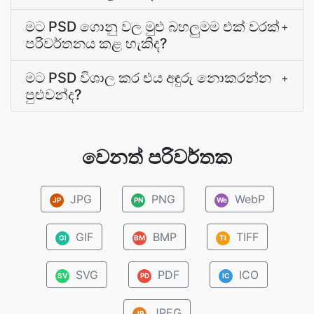
මට PSD ගොනු වල මුළු බහලුමම එක් වරක්
+
පරිවර්තනය කළ හැකිද?
මට PSD විශාල කර එය අඳුරු නොකරන්න
+
පුළුවන්ද?
වෙනත් පරිවර්තක
JPG
PNG
WebP
JP
PN
We
GIF
BMP
TIFF
GI
BM
TI
SVG
PDF
ICO
SV
PD
IC
JPEG
JP