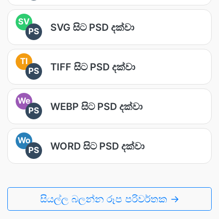
SV
SVG සිට PSD දක්වා
PS
TI
TIFF සිට PSD දක්වා
PS
We
WEBP සිට PSD දක්වා
PS
Wo
WORD සිට PSD දක්වා
PS
සියල්ල බලන්න රූප පරිවර්තක →