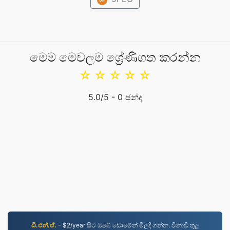
මෙම මෙවලම ශ්‍රේණිගත කරන්න
☆
☆
☆
☆
☆
5.0
/5 -
0
ඡන්ද
ඩී.එන්.ඒ.
- $2/year සිට ඔබේ ඩොමේන් මිලදී ගන්න. විනාඩි තුළ