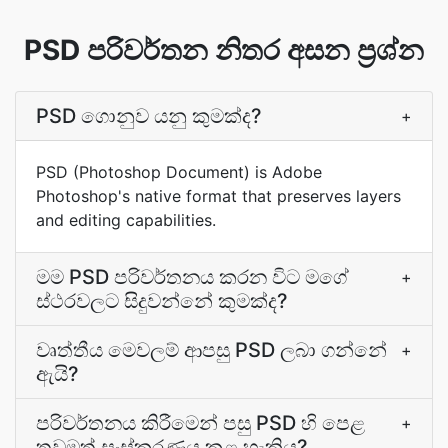
PSD පරිවර්තන නිතර අසන ප්‍රශ්න
PSD ගොනුව යනු කුමක්ද?
+
PSD (Photoshop Document) is Adobe
Photoshop's native format that preserves layers
and editing capabilities.
මම PSD පරිවර්තනය කරන විට මගේ
+
ස්ථරවලට සිදුවන්නේ කුමක්ද?
වෘත්තීය මෙවලම් ආපසු PSD ලබා ගන්නේ
+
ඇයි?
පරිවර්තනය කිරීමෙන් පසු PSD හි පෙළ
+
තවමත් සංස්කරණය කළ හැකිය?