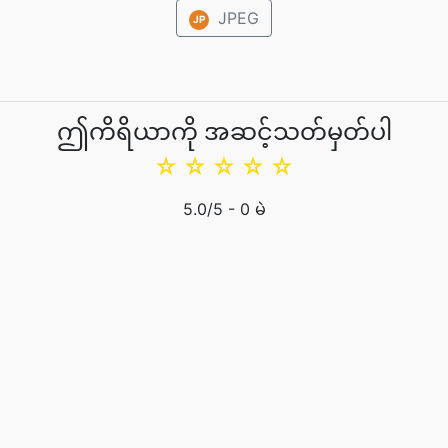
JPEG
JP
ဤကိရိယာကို အဆင့်သတ်မှတ်ပါ
☆
☆
☆
☆
☆
5.0
/5 -
0
မဲ