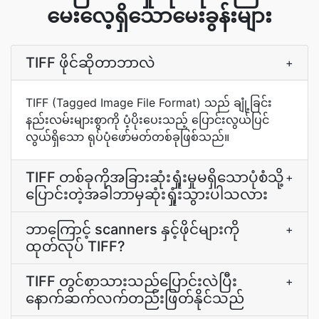
မေးလေ့ရှိသောမေးခွန်းများ
TIFF ဖိုင်ဆိုတာဘာလဲ
+
TIFF (Tagged Image File Format) သည် ချုံ့ခြင်း
နည်းလမ်းများစွာကို ပံ့ပိုးပေးသည့် ပြောင်းလွယ်ပြင်
လွယ်ရှိသော ရုပ်ပုံဖော်မတ်တစ်ခုဖြစ်သည်။
TIFF တစ်ခုကိုအခြားဆုံးရှုံးမှုမရှိသောပုံစံသို့
+
ပြောင်းတဲ့အခါဘာမှဆုံးရှုံးသွားပါသလား
ဘာကြောင့် scanners နှင့်ဖိုင်များကို
+
ထုတ်လုပ် TIFF?
TIFF တွင်စာသားသည်ပြောင်းလဲပြီး
+
နောက်ဆက်လက်တည်းဖြတ်နိုင်သည်