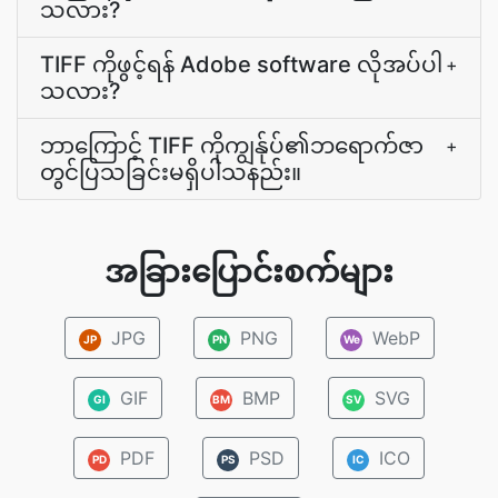
သလား?
TIFF ကိုဖွင့်ရန် Adobe software လိုအပ်ပါ
+
သလား?
ဘာကြောင့် TIFF ကိုကျွန်ုပ်၏ဘရောက်ဇာ
+
တွင်ပြသခြင်းမရှိပါသနည်း။
အခြားပြောင်းစက်များ
JPG
PNG
WebP
JP
PN
We
GIF
BMP
SVG
GI
BM
SV
PDF
PSD
ICO
PD
PS
IC