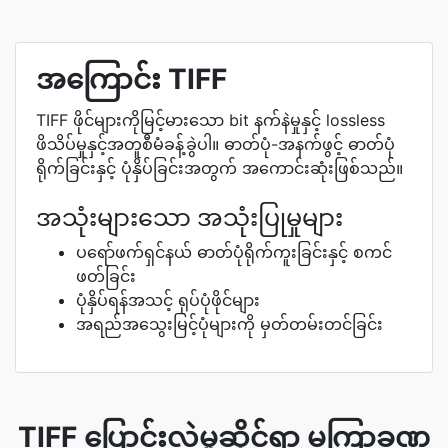
အကြောင်း TIFF
TIFF ဖိုင်များကိုမြင့်မားသော bit နက်နဲမှုနှင့် lossless
ဖိသိပ်မှုနှင့်အတူစီမံခန့်ခွဲပါ။ ဓာတ်ပုံ-အနက်ဖွင့် ဓာတ်ပုံ
ရိုက်ခြင်းနှင့် ပုံနှိပ်ခြင်းအတွက် အကောင်းဆုံးဖြစ်သည်။
အသုံးများသော အသုံးပြုမှုများ
ပရော်ဖက်ရှင်နယ် ဓာတ်ပုံရိုက်ကူးခြင်းနှင့် စကင်
ဖတ်ခြင်း
ပုံနှိပ်ရန်အသင့် ရုပ်ပုံဖိုင်များ
အရည်အသွေးမြင့်ပုံများကို မှတ်တမ်းတင်ခြင်း
TIFF ပြောင်းလဲမှုဆိုင်ရာ မကြာခဏ