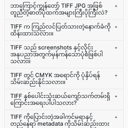
ဘာကြောင့်ကျွန်တော့် TIFF JPG အဖြစ်
+
တူညီတဲ့ဓာတ်ပုံထက်အများကြီးပိုကြီးလဲ?
TIFF က ကြည်လင်ပြတ်သားတဲ့နောက်ခံကို
+
ထိန်းထားသလား။
TIFF သည် screenshots နှင့်လိုင်း
+
အနုပညာအတွက်မှန်ကန်သောပုံစံဖြစ်ပါ
သလား။
TIFF တွင် CMYK အရောင်ကို ပုံနှိပ်ရန်
+
သိမ်းဆည်းနိုင်သလား။
TIFF နှစ်ပေါင်းသုံးဆယ်ကျော်သက်တမ်းရှိ
+
ကြောင်းအရေးပါပါသလား?
TIFF ကိုပြောင်းတဲ့အခါကင်မရာနှင့်
+
တည်နေရာ metadata ကိုသိမ်းဆည်းထား