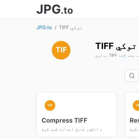
JPG
.to
TIFF توکي
JPG.to
TIFF توکي
TIF
او له هغه څخه
TIF
TI
Compress TIFF
Re
 کړئ
د انځور فایل اندازه کمه کړئ