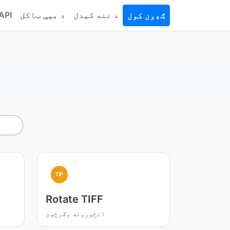
د ننه کیدل
د بیې ټاکل
API
ګډون کول
TIF
Rotate TIFF
انځورونه وګرځوئ
ا