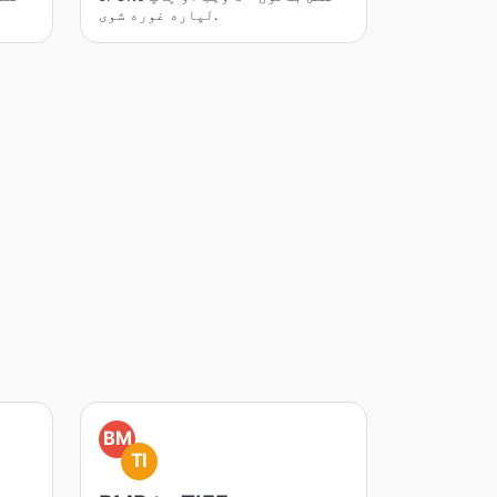
لپاره غوره شوی.
BM
TI