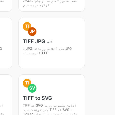
JPG.to عکس بدلول - د ویب او چاپ
لپاره غوره شوی.
TI
JP
TIFF JPG ته
د JPG.to سره آنلاین وړیا JPG
کنورټر ته TIFF
TI
SV
TIFF to SVG
TIFF ته SVG انلاین عکسونه وړیا
بدل کړئ. کیفیت TIFF ته SVG د
JPG.to عکس بدلول - د ویب او چاپ