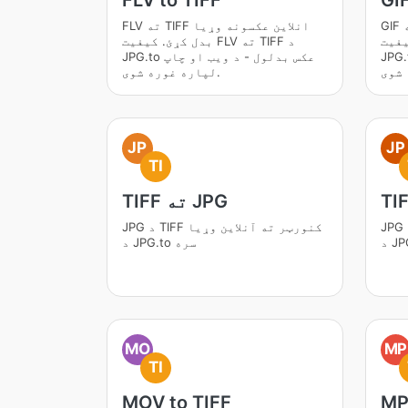
FLV to TIFF
GIF
GIF ته TIFF انلاین عکسونه وړیا
FLV ته TIFF انلاین عکسونه وړیا
ه TIFF د
بدل کړئ. کیفیت FLV ته TIFF د
بدلول - د ویب او چاپ
JPG.to عکس بدلول - د ویب او چاپ
لپاره غوره شوی.
JP
JP
TI
TIFF ته JPG
JPG د TIFF کنورټر ته آنلاین وړیا
JPG د TIFF کنورټر ته آنلاین وړیا
د JPG.to سره
MO
MP
TI
MOV to TIFF
MP