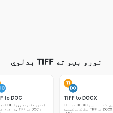
بدلوي TIFF نورو بڼو ته
TI
DO
DO
FF to DOC
TIFF to DOCX
TIFF ته DOCX انلاین عکسونه وړیا
F
بدل کړئ. کیفیت TIFF ته DOCX د
بدل کړئ. کیفیت TIFF 