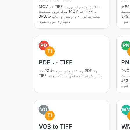
M ته TIFF انلاین عکسونه وړیا
MOV ته TIFF انلاین عکسونه وړیا
ه TIFF د
بدل کړئ. کیفیت MOV ته TIFF د
بدلول - د ویب او چاپ
JPG.to عکس بدلول - د ویب او چاپ
لپاره غوره شوی.
PD
PN
TI
PN
PDF ته TIFF
P ته TIFF انلاین عکسونه وړیا
د JPG.to په کارولو سره PDF په
ه TIFF د
TIFF بدل کړئ. د مسلکي سند حلونه.
بدلول - د ویب او چاپ
VO
W
TI
VOB to TIFF
WM