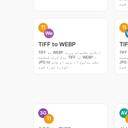
TI
TI
We
TIFF to WEBP
TI
TIF ته WORD انلاین عکسونه وړیا
TIFF ته WEBP انلاین عکسونه وړیا
ه WORD د
بدل کړئ. کیفیت TIFF ته WEBP د
بدلول - د ویب او چاپ
JPG.to عکس بدلول - د ویب او چاپ
لپاره غوره شوی.
3G
AV
TI