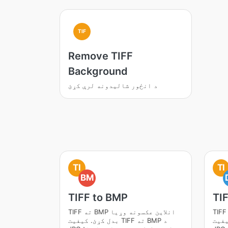
TIF
Remove TIFF
Background
د انځور شاليدونه لرې کړئ
TI
TI
BM
TIFF to BMP
TI
TIF ته DOC انلاین عکسونه وړیا
TIFF ته BMP انلاین عکسونه وړیا
ته DOC د
بدل کړئ. کیفیت TIFF ته BMP د