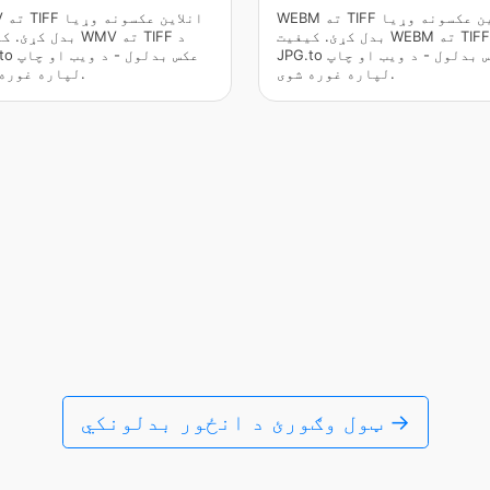
WEBM ته TIFF انلاین عکسونه وړیا
WMV ته
بدل کړئ. کیفیت WEBM ته TIFF د
بدل کړئ. کیفیت WMV ت
JPG.to عکس بدلول - د ویب او چاپ
JPG.to عکس 
لپاره غوره شوی.
لپاره غوره شوی.
ټول وګورئ د انځور بدلونکي →