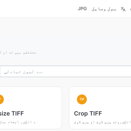
ټول وسایل
JPG
بدلوي TIFF مختلفو بڼو ته 
F
TIF
size TIFF
Crop TIFF
نځورونه پرې کړئ او پرې کړئ
د انځور ابعاد بدل