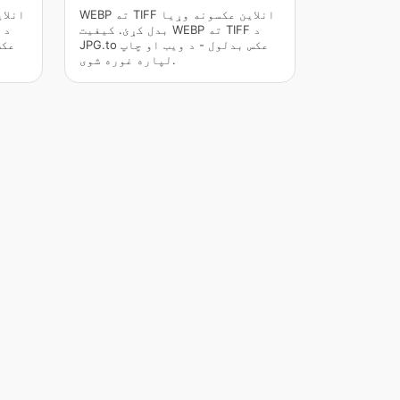
WEBP ته TIFF انلاین عکسونه وړیا
بدل کړئ. کیفیت WEBP ته TIFF د
JPG.to عکس بدلول - د ویب او چاپ
لپاره غوره شوی.