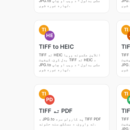
بدلول - د ویب او چاپ
JPG.to عکس بدلول - د ویب او چاپ
لپاره غوره شوی.
TI
TI
HE
TIFF to HEIC
TIF
TIF ته JFIF انلاین عکسونه وړیا
TIFF ته HEIC انلاین عکسونه وړیا
ه JFIF د
بدل کړئ. کیفیت TIFF ته HEIC د
بدلول - د ویب او چاپ
JPG.to عکس بدلول - د ویب او چاپ
لپاره غوره شوی.
TI
TI
PD
TI
TIFF ته PDF
TIF ته PNG انلاین عکسونه وړیا
د JPG.to په کارولو سره TIFF PDF
ته PNG د
ته واړوئ. د مسلکي سند حلونه.
بدلول - د ویب او چاپ