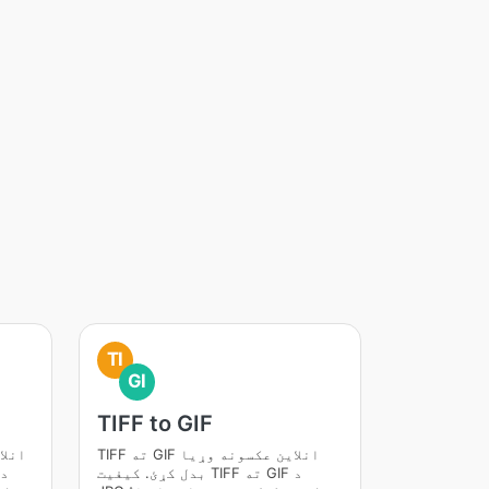
TI
GI
TIFF to GIF
TIFF ته GIF انلاین عکسونه وړیا
بدل کړئ. کیفیت TIFF ته GIF د