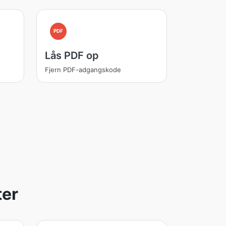
PDF
Lås PDF op
Fjern PDF-adgangskode
ter