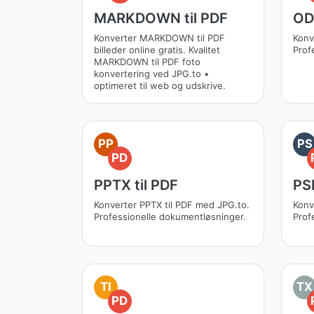
MARKDOWN til PDF
ODT
Konverter MARKDOWN til PDF
Konv
billeder online gratis. Kvalitet
Prof
MARKDOWN til PDF foto
konvertering ved JPG.to •
optimeret til web og udskrive.
PP
PS
PD
PPTX til PDF
PSD
Konverter PPTX til PDF med JPG.to.
Konv
Professionelle dokumentløsninger.
Prof
TI
TX
PD