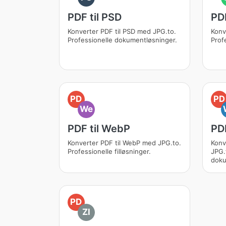
PDF til PSD
PDF
Konverter PDF til PSD med JPG.to.
Konv
Professionelle dokumentløsninger.
Prof
PD
PD
We
PDF til WebP
PDF
Konverter PDF til WebP med JPG.to.
Konv
Professionelle filløsninger.
JPG.
doku
PD
ZI