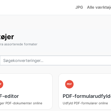
JPG
Alle værktøj
øjer
fra assorterede formater
F
PDF
F-editor
PDF-formularudfyld
ger PDF-dokumenter online
Udfyld PDF-formularer online