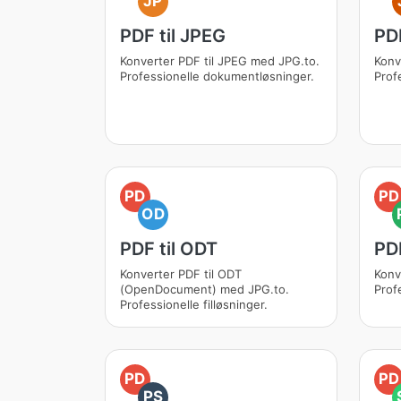
JP
PDF til JPEG
PDF
Konverter PDF til JPEG med JPG.to.
Konv
Professionelle dokumentløsninger.
Prof
PD
PD
OD
PDF til ODT
PDF
Konverter PDF til ODT
Konv
(OpenDocument) med JPG.to.
Prof
Professionelle filløsninger.
PD
PD
PS