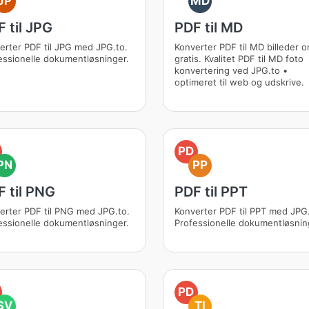
JP
MD
 til JPG
PDF til MD
erter PDF til JPG med JPG.to.
Konverter PDF til MD billeder o
essionelle dokumentløsninger.
gratis. Kvalitet PDF til MD foto
konvertering ved JPG.to •
optimeret til web og udskrive.
PD
PN
PP
 til PNG
PDF til PPT
erter PDF til PNG med JPG.to.
Konverter PDF til PPT med JPG.
essionelle dokumentløsninger.
Professionelle dokumentløsnin
PD
SV
TI