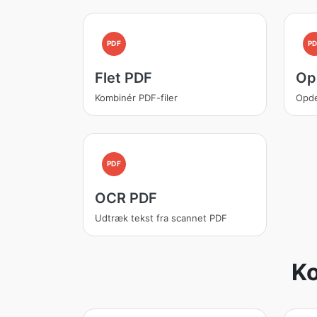
PDF
PD
Flet PDF
Op
Kombinér PDF-filer
Opde
PDF
OCR PDF
Udtræk tekst fra scannet PDF
Ko