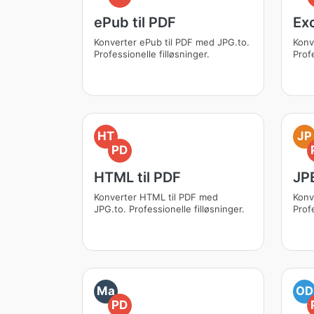
ePub til PDF
Exc
Konverter ePub til PDF med JPG.to.
Konv
Professionelle filløsninger.
Prof
HT
JP
PD
HTML til PDF
JPE
Konverter HTML til PDF med
Konv
JPG.to. Professionelle filløsninger.
Prof
Ma
OD
PD