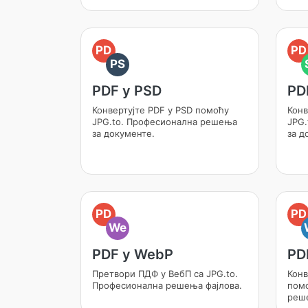
PD
PD
PS
PDF у PSD
PD
Конвертујте PDF у PSD помоћу
Конв
JPG.to. Професионална решења
JPG.
за документе.
за д
PD
PD
We
PDF у WebP
PD
Претвори ПДФ у ВебП са JPG.to.
Конв
Професионална решења фајлова.
помо
реше