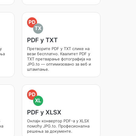
PD
TX
PDF у TXT
у
Претворите PDF у TXT слике на
ења
вези бесплатно. Квалитет PDF у
TXT претварање фотографија на
JPG.to — оптимизовано за веб и
штампање.
PD
XL
PDF у XLSX
S
Онлајн конвертор PDF-а у XLSX
на
помоћу JPG.to. Професионална
решења за документе.