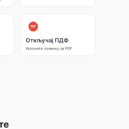
PDF
Откључај ПДФ
Уклоните лозинку за PDF
те