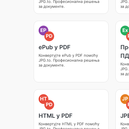
JPG.to. Професионална решења
JPG.
за документе.
за д
EP
Ex
PD
ePub у PDF
Пр
П
Конвертујте ePub у PDF помоћу
JPG.to. Професионална решења
Конв
за документе.
JPG.
за д
HT
JP
PD
HTML у PDF
JP
Конвертујте HTML у PDF помоћу
Конв
JPG.to. Професионална решења
JPG.