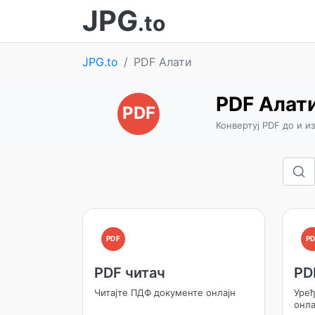
JPG
.to
JPG.to
PDF Алати
PDF Алат
PDF
Конвертуј PDF до и и
PDF
PD
PDF читач
PD
Читајте ПДФ документе онлајн
Уре
онла