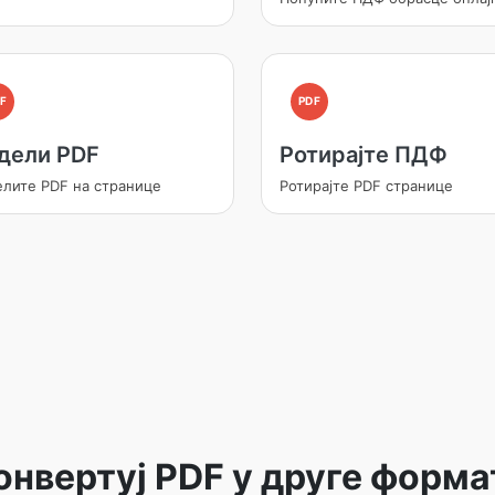
F
PDF
дели PDF
Ротирајте ПДФ
лите PDF на странице
Ротирајте PDF странице
онвертуј PDF у друге форма