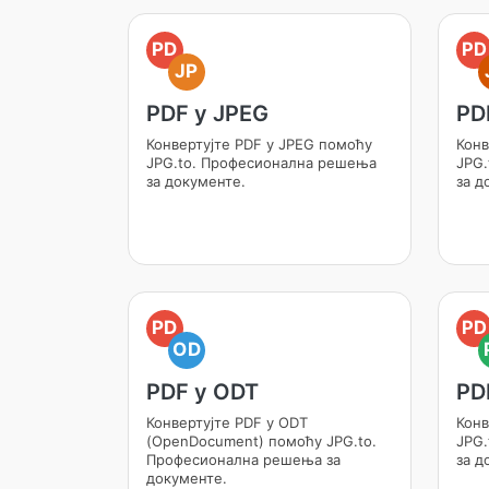
PD
PD
JP
PDF у JPEG
PD
Конвертујте PDF у JPEG помоћу
Конв
JPG.to. Професионална решења
JPG.
за документе.
за д
PD
PD
OD
PDF у ODT
PD
Конвертујте PDF у ODT
Конв
(OpenDocument) помоћу JPG.to.
JPG.
Професионална решења за
за д
документе.