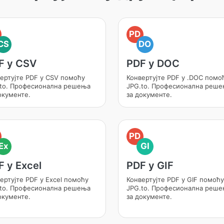
PD
CS
DO
F у CSV
PDF у DOC
ертујте PDF у CSV помоћу
Конвертујте PDF у .DOC помо
to. Професионална решења
JPG.to. Професионална реш
окументе.
за документе.
PD
Ex
GI
F у Excel
PDF у GIF
ертујте PDF у Excel помоћу
Конвертујте PDF у GIF помоћу
to. Професионална решења
JPG.to. Професионална реш
окументе.
за документе.