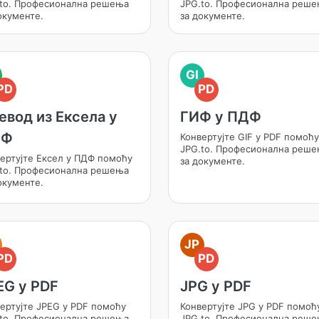
to. Професионална решења
JPG.to. Професионална реш
окументе.
за документе.
GI
PD
PD
евод из Ексела у
ГИФ у ПДФ
ДФ
Конвертујте GIF у PDF помоћу
JPG.to. Професионална реш
ертујте Ексел у ПДФ помоћу
за документе.
to. Професионална решења
окументе.
JP
PD
PD
EG у PDF
JPG у PDF
ертујте JPEG у PDF помоћу
Конвертујте JPG у PDF помоћ
to. Професионална решења
JPG.to. Професионална реш