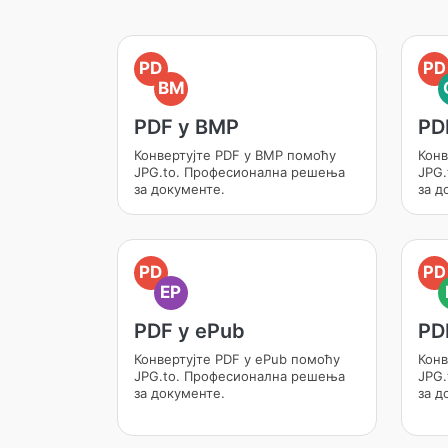
PD
PD
BM
PDF у BMP
PD
Конвертујте PDF у BMP помоћу
Конв
JPG.to. Професионална решења
JPG.
за документе.
за д
PD
PD
EP
PDF у ePub
PD
Конвертујте PDF у ePub помоћу
Конв
JPG.to. Професионална решења
JPG.
за документе.
за д