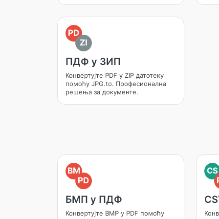
PD
ZI
ПДФ у ЗИП
Конвертујте PDF у ZIP датотеку
помоћу JPG.to. Професионална
решења за документе.
BM
CS
PD
БМП у ПДФ
CS
Конвертујте BMP у PDF помоћу
Конв