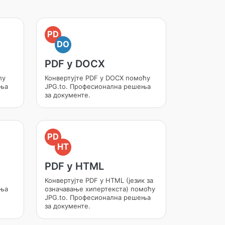
PD
DO
PDF у DOCX
ћу
Конвертујте PDF у DOCX помоћу
ења
JPG.to. Професионална решења
за документе.
PD
HT
PDF у HTML
Конвертујте PDF у HTML (језик за
ења
означавање хипертекста) помоћу
JPG.to. Професионална решења
за документе.