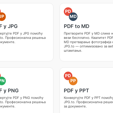
PD
JP
MD
F у JPG
PDF to MD
ертујте PDF у JPG помоћу
Претворите PDF у MD слике 
to. Професионална решења
вези бесплатно. Квалитет PDF
окументе.
MD претварање фотографија 
JPG.to — оптимизовано за ве
штампање.
PD
PN
PP
F у PNG
PDF у PPT
ертујте PDF у PNG помоћу
Конвертујте PDF у PPT помоћ
to. Професионална решења
JPG.to. Професионална реш
окументе.
за документе.