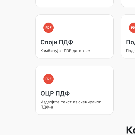
PDF
PD
Споји ПДФ
По
Комбинујте PDF датотеке
Поде
PDF
ОЦР ПДФ
Издвојите текст из скенираног
ПДФ-а
К