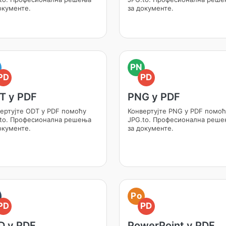
окументе.
за документе.
PN
PD
PD
T у PDF
PNG у PDF
ертујте ODT у PDF помоћу
Конвертујте PNG у PDF помоћ
to. Професионална решења
JPG.to. Професионална реш
окументе.
за документе.
Po
PD
PD
D у PDF
PowerPoint у PDF