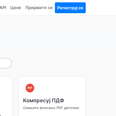
API
Цене
Пријавите се
Региструј се
PDF
Компресуј ПДФ
Смањите величину PDF датотеке
н