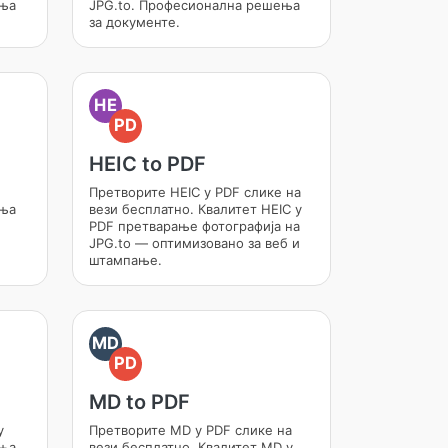
ења
JPG.to. Професионална решења
за документе.
HE
PD
HEIC to PDF
Претворите HEIC у PDF слике на
ења
вези бесплатно. Квалитет HEIC у
PDF претварање фотографија на
JPG.to — оптимизовано за веб и
штампање.
MD
PD
MD to PDF
у
Претворите MD у PDF слике на
ења
вези бесплатно. Квалитет MD у