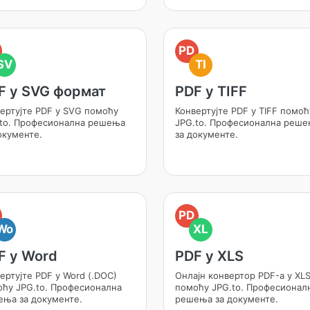
PD
SV
TI
F у SVG формат
PDF у TIFF
ертујте PDF у SVG помоћу
Конвертујте PDF у TIFF помоћ
to. Професионална решења
JPG.to. Професионална реш
окументе.
за документе.
PD
Wo
XL
F у Word
PDF у XLS
ертујте PDF у Word (.DOC)
Онлајн конвертор PDF-а у XL
ћу JPG.to. Професионална
помоћу JPG.to. Професионал
ња за документе.
решења за документе.