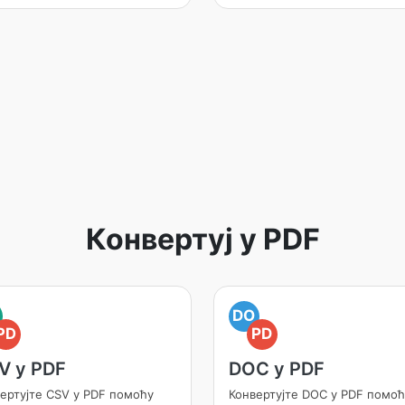
Конвертуј у PDF
DO
PD
PD
V у PDF
DOC у PDF
ертујте CSV у PDF помоћу
Конвертујте DOC у PDF помоћ