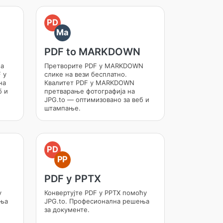
PD
Ma
PDF to MARKDOWN
на
Претворите PDF у MARKDOWN
 у
слике на вези бесплатно.
на
Квалитет PDF у MARKDOWN
б и
претварање фотографија на
JPG.to — оптимизовано за веб и
штампање.
PD
PP
PDF у PPTX
у
Конвертујте PDF у PPTX помоћу
ења
JPG.to. Професионална решења
за документе.