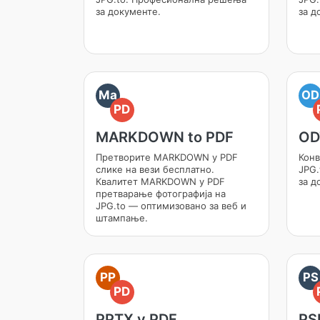
за документе.
за д
Ma
OD
PD
MARKDOWN to PDF
OD
Претворите MARKDOWN у PDF
Конв
слике на вези бесплатно.
JPG.
Квалитет MARKDOWN у PDF
за д
претварање фотографија на
JPG.to — оптимизовано за веб и
штампање.
PP
PS
PD
PPTX у PDF
PS