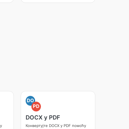
DO
PD
DOCX у PDF
у
Конвертујте DOCX у PDF помоћу