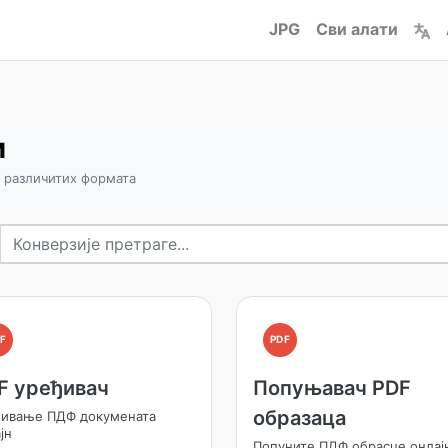
JPG
Сви алати
и
з различитих формата
F
PDF
F уређивач
Попуњавач PDF
образаца
ђивање ПДФ докумената
јн
Попуните ПДФ обрасце онлај