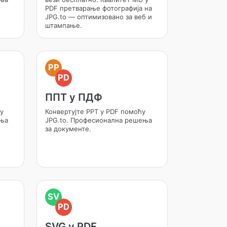
PDF претварање фотографија на
JPG.to — оптимизовано за веб и
штампање.
PP
PD
ППТ у ПДФ
у
Конвертујте PPT у PDF помоћу
ења
JPG.to. Професионална решења
за документе.
SV
PD
SVG у PDF