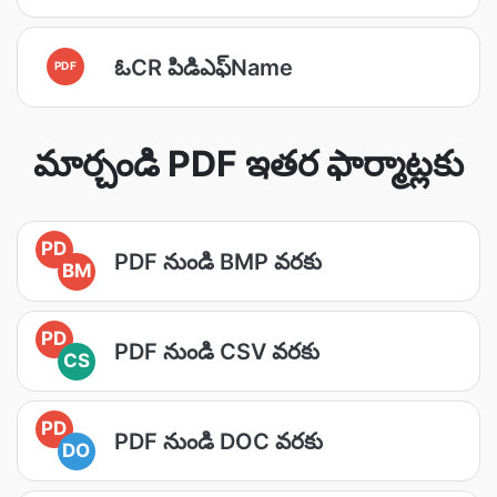
ఓCR పిడిఎఫ్Name
PDF
మార్చండి PDF ఇతర ఫార్మాట్లకు
PD
PDF నుండి BMP వరకు
BM
PD
PDF నుండి CSV వరకు
CS
PD
PDF నుండి DOC వరకు
DO