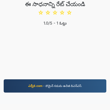
ఈ సాధనాన్ని రేట్ చేయండి
☆
☆
☆
☆
☆
1.0
/5 -
1
ఓట్లు
ఎన్స్6.com
- డొమైన్‌ నడుమ ఉచిత డిఎన్‌ఎస్‌.
JPG.to