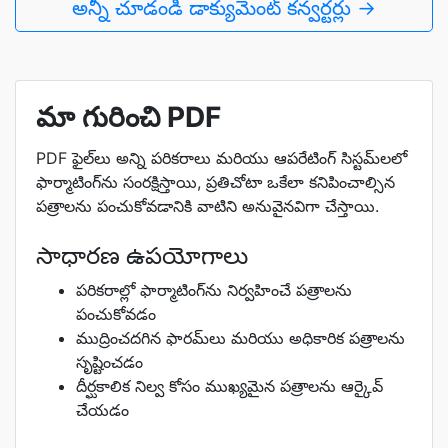
అన్నీ చూడండి డాక్యుమెంట్ కన్వర్టర్లు →
మా గురించి PDF
PDF ఫైల్‌లు అన్ని పరికరాలు మరియు ఆపరేటింగ్ సిస్టమ్‌లలో
ఫార్మాటింగ్‌ను సంరక్షిస్తాయి, ప్రతిచోటా ఒకేలా కనిపించాల్సిన
పత్రాలను పంచుకోవడానికి వాటిని అనువైనవిగా చేస్తాయి.
సాధారణ ఉపయోగాలు
పరికరాల్లో ఫార్మాటింగ్‌ను నిర్వహించే పత్రాలను
పంచుకోవడం
ముద్రించదగిన ఫారమ్‌లు మరియు అధికారిక పత్రాలను
సృష్టించడం
దీర్ఘకాలిక నిల్వ కోసం ముఖ్యమైన పత్రాలను ఆర్కైవ్
చేయడం