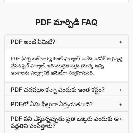
PDF మార్పిడి FAQ
PDF అంటే ఏమిటి?
+
PDF (పోర్టబుల్ డాక్యుమెంట్ ఫార్మాట్) అనేది అడోబ్ అభివృద్ధి
చేసిన ఫైల్ ఫార్మాట్, ఇది ముద్రిత పత్రం యొక్క అన్ని
అంశాలను ఎలక్ట్రానిక్ ఇమేజ్‌గా సంగ్రహిస్తుంది.
PDF చదవటం కన్నా ఎందుకు ఇంత కష్టం?
+
PDFలో ఏమి ఫీల్లుగా ఏర్పడుతుంది?
+
PDF పని చేస్తున్నప్పుడు ప్రతి ఒక్కరు ఎందుకు ఆ
+
పద్ధతిని పంపిస్తారు?