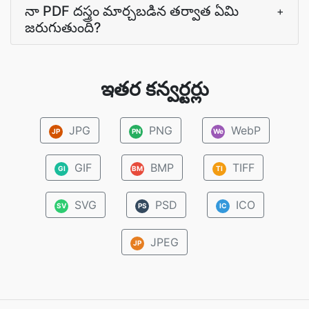
నా PDF దస్త్రం మార్చబడిన తర్వాత ఏమి
+
జరుగుతుంది?
ఇతర కన్వర్టర్లు
JPG
PNG
WebP
JP
PN
We
GIF
BMP
TIFF
GI
BM
TI
SVG
PSD
ICO
SV
PS
IC
JPEG
JP