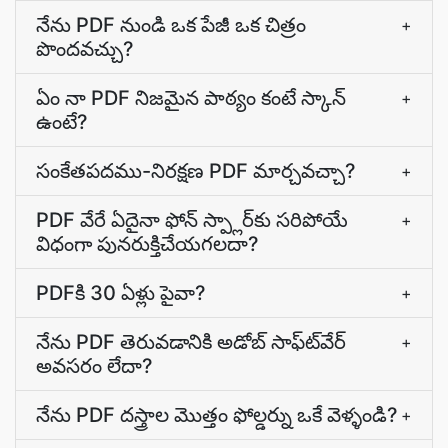
నేను PDF నుండి ఒక పేజీ ఒక చిత్రం
+
పొందవచ్చు?
ఏం నా PDF నిజమైన పాఠ్యం కంటే స్కాన్
+
ఉంటే?
సంకేతపదము-నిరక్షణ PDF మార్చవచ్చా?
+
PDF వేరే ఏదైనా ఫోన్‌ స్ప్లార్‌కు సరిపోయే
+
విధంగా పునరుక్తిచేయగలదా?
PDFకి 30 ఏళ్లు పైవా?
+
నేను PDF తెరువడానికి అడోబ్ సాఫ్ట్‍వేర్
+
అవసరం లేదా?
నేను PDF దస్త్రాల మొత్తం ఫోల్డర్ను ఒకే వెళ్ళండి?
+