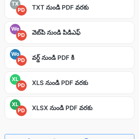
TX
TXT నుండి PDF వరకు
PD
We
వెబ్‌పి నుండి పిడిఎఫ్
PD
Wo
వర్డ్ నుండి PDF కి
PD
XL
XLS నుండి PDF వరకు
PD
XL
XLSX నుండి PDF వరకు
PD