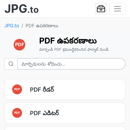
JPG
.to
JPG.to
PDF ఉపకరణాలు
PDF ఉపకరణాలు
PDF
మార్చండి PDF క్రమబద్ధీకరించిన ఫార్మాట్ నుండి
PDF రీడర్
PDF
PDF ఎడిటర్
PDF