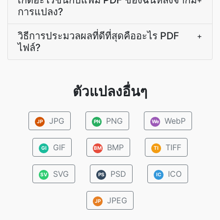
เกิดอะไรขึ้นกับแฟ้ม PDF ของฉันหลังจากมี
+
การแปลง?
วิธีการประมวลผลที่ดีที่สุดคืออะไร PDF
+
ไฟล์?
ตัวแปลงอื่นๆ
JPG
PNG
WebP
JP
PN
We
GIF
BMP
TIFF
GI
BM
TI
SVG
PSD
ICO
SV
PS
IC
JPEG
JP