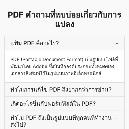
PDF คำถามที่พบบ่อยเกี่ยวกับการ
แปลง
แฟ้ม PDF คืออะไร?
+
PDF (Portable Document Format) เป็นรูปแบบไฟล์ที่
พัฒนาโดย Adobe ซึ่งบันทึกองค์ประกอบทั้งหมดของ
เอกสารสิ่งพิมพ์ไว้ในรูปแบบภาพอิเล็กทรอนิกส์
ทำไมการแก้ไข PDF ถึงยากกว่าการอ่าน?
+
เกิดอะไรขึ้นกับฟอร์มฟิลด์ใน PDF?
+
ทำไม PDF ถึงเป็นรูปแบบที่ทุกคนที่ทำงาน
+
ส่งไป?