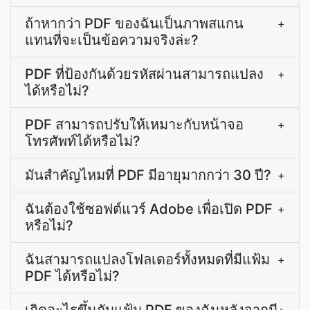
ถ้าหากว่า PDF ของฉันเป็นภาพสแกน
+
แทนที่จะเป็นข้อความจริงล่ะ?
PDF ที่ป้องกันด้วยรหัสผ่านสามารถแปลง
+
ได้หรือไม่?
PDF สามารถปรับให้เหมาะกับหน้าจอ
+
โทรศัพท์ได้หรือไม่?
มันสำคัญไหมที่ PDF มีอายุมากกว่า 30 ปี?
+
ฉันต้องใช้ซอฟต์แวร์ Adobe เพื่อเปิด PDF
+
หรือไม่?
ฉันสามารถแปลงโฟลเดอร์ทั้งหมดที่มีแฟ้ม
+
PDF ได้หรือไม่?