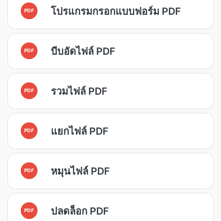
โปรแกรมกรอกแบบฟอร์ม PDF
PDF
บีบอัดไฟล์ PDF
PDF
รวมไฟล์ PDF
PDF
แยกไฟล์ PDF
PDF
หมุนไฟล์ PDF
PDF
ปลดล็อก PDF
PDF