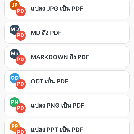
JP
แปลง JPG เป็น PDF
PD
MD
MD ถึง PDF
PD
Ma
MARKDOWN ถึง PDF
PD
OD
ODT เป็น PDF
PD
PN
แปลง PNG เป็น PDF
PD
PP
แปลง PPT เป็น PDF
PD