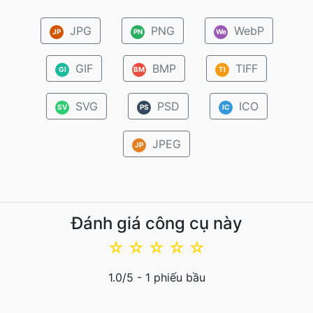
JPG
PNG
WebP
JP
PN
We
GIF
BMP
TIFF
GI
BM
TI
SVG
PSD
ICO
SV
PS
IC
JPEG
JP
Đánh giá công cụ này
☆
☆
☆
☆
☆
1.0
/5 -
1
phiếu bầu