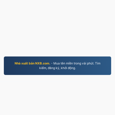
Nhà xuất bản NXB.com.
- Mua tên miền trong vài phút. Tìm
kiếm, đăng ký, khởi động.
JPG.to
Các tệp đã được chuyển đổi từ năm 2019
Chính sách bảo mật
|
Điều khoản dịch vụ
|
Về chúng
tôi
|
Liên hệ với chúng tôi
|
API
|
Mẫu
|
Cài đặt ứng