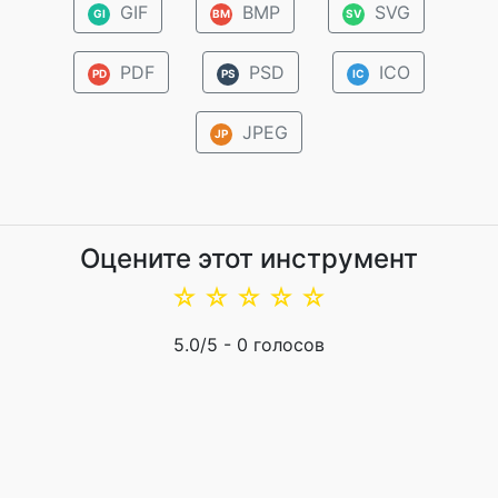
GIF
BMP
SVG
GI
BM
SV
PDF
PSD
ICO
PD
PS
IC
JPEG
JP
Оцените этот инструмент
☆
☆
☆
☆
☆
5.0
/5 -
0
голосов