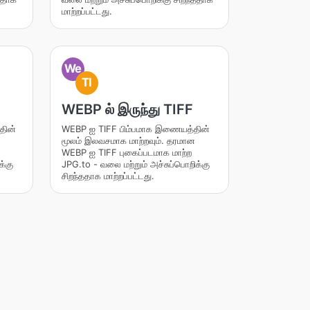
மாற்றப்பட்டது.
We
TI
WEBP ல் இருந்து TIFF
தின்
WEBP ஐ TIFF பிம்பமாக இணையத்தின்
மூலம் இலவசமாக மாற்றவும். தரமான
WEBP ஐ TIFF புகைப்படமாக மாற்ற
க்கு
JPG.to - வலை மற்றும் அச்சுப்பொறிக்கு
சிறந்ததாக மாற்றப்பட்டது.