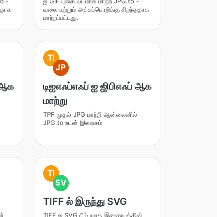
o -
ஐ GIF புகைப்படமாக மாற்ற JPG.to -
்ததாக
வலை மற்றும் அச்சுப்பொறிக்கு சிறந்ததாக
மாற்றப்பட்டது.
TI
JP
் ஆக
டிஐஎஃப்எஃப் ஐ ஜிபிஎஃப் ஆக
மாற்று
TPF முதல் JPG மாற்றி ஆன்லைனில்
JPG.to உடன் இலவசம்
TI
SV
TIFF ல் இருந்து SVG
ன்
TIFF ஐ SVG பிம்பமாக இணையத்தின்