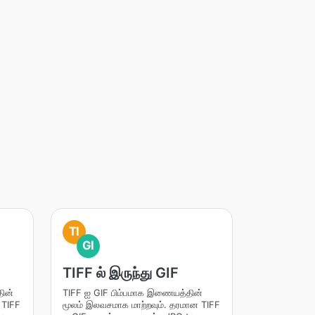
TI
GI
TIFF ல் இருந்து GIF
ின்
TIFF ஐ GIF பிம்பமாக இணையத்தின்
 TIFF
மூலம் இலவசமாக மாற்றவும். தரமான TIFF