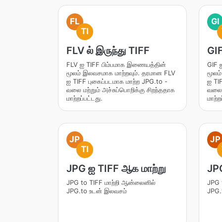
FL
GI
TI
FLV ல் இருந்து TIFF
GIF
FLV ஐ TIFF பிம்பமாக இணையத்தின்
GIF 
மூலம் இலவசமாக மாற்றவும். தரமான FLV
மூலம
ஐ TIFF புகைப்படமாக மாற்ற JPG.to -
ஐ TI
வலை மற்றும் அச்சுப்பொறிக்கு சிறந்ததாக
வலை ம
மாற்றப்பட்டது.
மாற்ற
JP
JP
TI
JPG ஐ TIFF ஆக மாற்று
JPG
JPG to TIFF மாற்றி ஆன்லைனில்
JPG 
JPG.to உடன் இலவசம்
JPG.