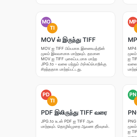
MO
MP
TI
MOV ல் இருந்து TIFF
MP4
MOV ஐ TIFF பிம்பமாக இணையத்தின்
MP4 
மூலம் இலவசமாக மாற்றவும். தரமான
மூலம
MOV ஐ TIFF புகைப்படமாக மாற்ற
ஐ TI
JPG.to - வலை மற்றும் அச்சுப்பொறிக்கு
வலை ம
சிறந்ததாக மாற்றப்பட்டது.
மாற்ற
PD
PN
TI
PDF இலிருந்து TIFF வரை
PNG
JPG.to உடன் PDF ஐ TIFF ஆக
PNG 
மாற்றவும். தொழில்முறை ஆவண தீர்வுகள்.
மூலம
ஐ TI
வலை ம