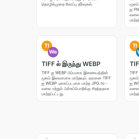
தொழில்முறை கோப்பு தீர்வுகள்.
மூலம
ஐ PN
வலை ம
மாற்ற
TI
TI
We
TIFF ல் இருந்து WEBP
TIF
TIFF ஐ WEBP பிம்பமாக இணையத்தின்
TIFF
மூலம் இலவசமாக மாற்றவும். தரமான TIFF
மூலம
ஐ WEBP புகைப்படமாக மாற்ற JPG.to -
ஐ WO
வலை மற்றும் அச்சுப்பொறிக்கு சிறந்ததாக
வலை ம
மாற்றப்பட்டது.
மாற்ற