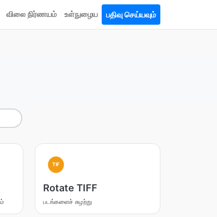
விலை நிர்ணயம்
உள்நுழைய
பதிவு செய்யவும்
TIF
Rotate TIFF
ம்
படங்களைச் சுழற்று