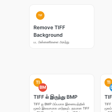
TIF
Remove TIFF
Background
பட பின்னணிகளை அகற்று
TI
TI
BM
TIFF ல் இருந்து BMP
TIF
TIFF ஐ BMP பிம்பமாக இணையத்தின்
TIFF
மூலம் இலவசமாக மாற்றவும். தரமான TIFF
மூலம