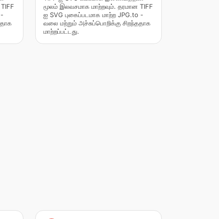
 TIFF
மூலம் இலவசமாக மாற்றவும். தரமான TIFF
 -
ஐ SVG புகைப்படமாக மாற்ற JPG.to -
்ததாக
வலை மற்றும் அச்சுப்பொறிக்கு சிறந்ததாக
மாற்றப்பட்டது.