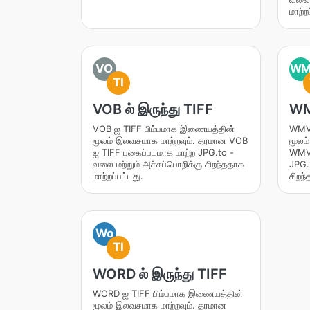
மாற்ற
VO
W
TI
VOB ல் இருந்து TIFF
WMV
VOB ஐ TIFF பிம்பமாக இணையத்தின்
WMV 
மூலம் இலவசமாக மாற்றவும். தரமான VOB
மூலம
ஐ TIFF புகைப்படமாக மாற்ற JPG.to -
WMV 
வலை மற்றும் அச்சுப்பொறிக்கு சிறந்ததாக
JPG.t
மாற்றப்பட்டது.
சிறந்
Wo
TI
WORD ல் இருந்து TIFF
WORD ஐ TIFF பிம்பமாக இணையத்தின்
மூலம் இலவசமாக மாற்றவும். தரமான