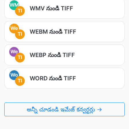
WM
WMV నుండి TIFF
TI
We
WEBM నుండి TIFF
TI
We
WEBP నుండి TIFF
TI
Wo
WORD నుండి TIFF
TI
అన్నీ చూడండి ఇమేజ్ కన్వర్టర్లు →