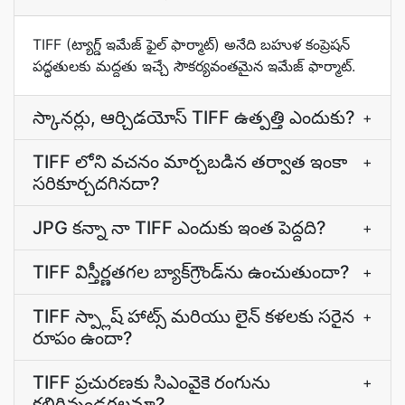
TIFF (ట్యాగ్డ్ ఇమేజ్ ఫైల్ ఫార్మాట్) అనేది బహుళ కంప్రెషన్
పద్ధతులకు మద్దతు ఇచ్చే సౌకర్యవంతమైన ఇమేజ్ ఫార్మాట్.
స్కానర్లు, ఆర్చిడయోస్ TIFF ఉత్పత్తి ఎందుకు?
+
TIFF లోని వచనం మార్చబడిన తర్వాత ఇంకా
+
సరికూర్చదగినదా?
JPG కన్నా నా TIFF ఎందుకు ఇంత పెద్దది?
+
TIFF విస్తీర్ణతగల బ్యాక్‌గ్రౌండ్‌ను ఉంచుతుందా?
+
TIFF స్ప్లాష్‌ హాట్స్‌ మరియు లైన్‌ కళలకు సరైన
+
రూపం ఉందా?
TIFF ప్రచురణకు సిఎంవైకె రంగును
+
కలిగివుండగలమా?