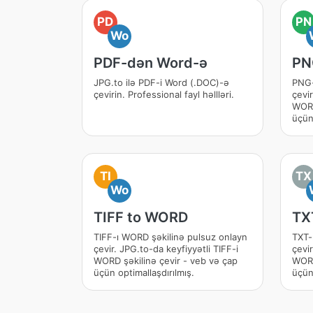
PD
PN
Wo
PDF-dən Word-ə
PN
JPG.to ilə PDF-i Word (.DOC)-ə
PNG-
çevirin. Professional fayl həllləri.
çevi
WORD
üçün 
TI
TX
Wo
TIFF to WORD
TX
TIFF-ı WORD şəkilinə pulsuz onlayn
TXT-
çevir. JPG.to-da keyfiyyətli TIFF-i
çevir
WORD şəkilinə çevir - veb və çap
WORD
üçün optimallaşdırılmış.
üçün 