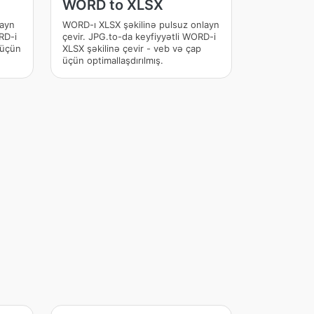
WORD to XLSX
layn
WORD-ı XLSX şəkilinə pulsuz onlayn
RD-i
çevir. JPG.to-da keyfiyyətli WORD-i
 üçün
XLSX şəkilinə çevir - veb və çap
üçün optimallaşdırılmış.