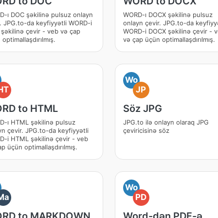
RD to DOC
WORD to DOCX
-ı DOC şəkilinə pulsuz onlayn
WORD-ı DOCX şəkilinə pulsuz
r. JPG.to-da keyfiyyətli WORD-i
onlayn çevir. JPG.to-da keyfiyyə
şəkilinə çevir - veb və çap
WORD-i DOCX şəkilinə çevir - 
optimallaşdırılmış.
və çap üçün optimallaşdırılmış.
Wo
HT
JP
RD to HTML
Söz JPG
-ı HTML şəkilinə pulsuz
JPG.to ilə onlayn olaraq JPG
n çevir. JPG.to-da keyfiyyətli
çeviricisinə söz
-i HTML şəkilinə çevir - veb
p üçün optimallaşdırılmış.
Wo
Ma
PD
RD to MARKDOWN
Word-dən PDF-ə