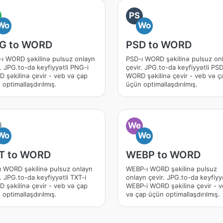
PS
Wo
Wo
G to WORD
PSD to WORD
ı WORD şəkilinə pulsuz onlayn
PSD-ı WORD şəkilinə pulsuz on
r. JPG.to-da keyfiyyətli PNG-i
çevir. JPG.to-da keyfiyyətli PSD
 şəkilinə çevir - veb və çap
WORD şəkilinə çevir - veb və ç
optimallaşdırılmış.
üçün optimallaşdırılmış.
We
Wo
Wo
T to WORD
WEBP to WORD
ı WORD şəkilinə pulsuz onlayn
WEBP-ı WORD şəkilinə pulsuz
. JPG.to-da keyfiyyətli TXT-i
onlayn çevir. JPG.to-da keyfiyyə
 şəkilinə çevir - veb və çap
WEBP-i WORD şəkilinə çevir - 
optimallaşdırılmış.
və çap üçün optimallaşdırılmış.