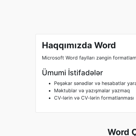
Haqqımızda Word
Microsoft Word faylları zəngin formatlama,
Ümumi İstifadələr
Peşəkar sənədlər və hesabatlar ya
Məktublar və yazışmalar yazmaq
CV-lərin və CV-lərin formatlanması
Word Ç