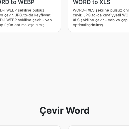
RD to WEBP
WORD to XLS
-ı WEBP şəkilinə pulsuz
WORD-ı XLS şəkilinə pulsuz on
n çevir. JPG.to-da keyfiyyətli
çevir. JPG.to-da keyfiyyətli WO
-i WEBP şəkilinə çevir - veb
XLS şəkilinə çevir - veb və çap
p üçün optimallaşdırılmış.
optimallaşdırılmış.
Çevir Word