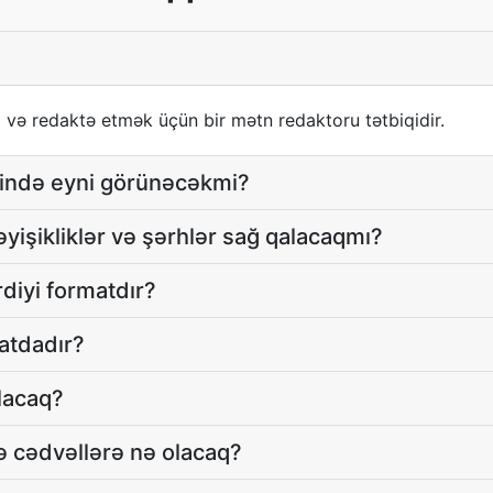
və redaktə etmək üçün bir mətn redaktoru tətbiqidir.
ində eyni görünəcəkmi?
əyişikliklər və şərhlər sağ qalacaqmı?
diyi formatdır?
matdadır?
lacaq?
ə cədvəllərə nə olacaq?