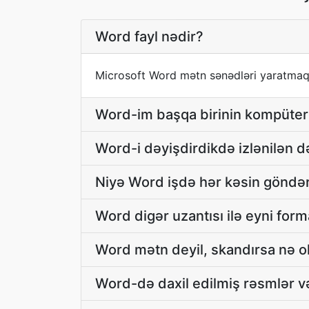
Word fayl nədir?
Microsoft Word mətn sənədləri yaratmaq 
Word-im başqa birinin kompüter
Word-i dəyişdirdikdə izlənilən d
Niyə Word işdə hər kəsin göndər
Word digər uzantısı ilə eyni for
Word mətn deyil, skandırsa nə o
Word-də daxil edilmiş rəsmlər v