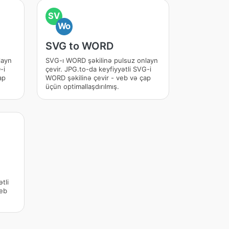
SV
Wo
SVG to WORD
layn
SVG-ı WORD şəkilinə pulsuz onlayn
-i
çevir. JPG.to-da keyfiyyətli SVG-i
ap
WORD şəkilinə çevir - veb və çap
üçün optimallaşdırılmış.
tli
veb