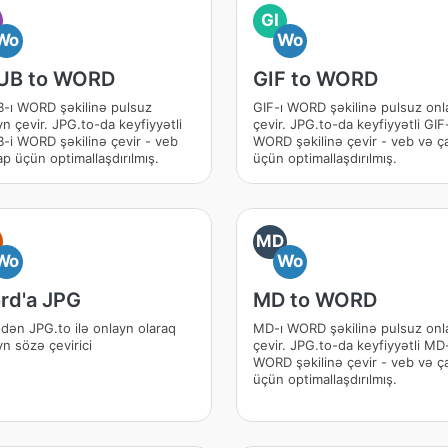
GI
Wo
Wo
UB to WORD
GIF to WORD
-ı WORD şəkilinə pulsuz
GIF-ı WORD şəkilinə pulsuz onl
n çevir. JPG.to-da keyfiyyətli
çevir. JPG.to-da keyfiyyətli GIF
-i WORD şəkilinə çevir - veb
WORD şəkilinə çevir - veb və ç
p üçün optimallaşdırılmış.
üçün optimallaşdırılmış.
MD
Wo
Wo
rd'a JPG
MD to WORD
dən JPG.to ilə onlayn olaraq
MD-ı WORD şəkilinə pulsuz onl
n sözə çevirici
çevir. JPG.to-da keyfiyyətli MD-
WORD şəkilinə çevir - veb və ç
üçün optimallaşdırılmış.