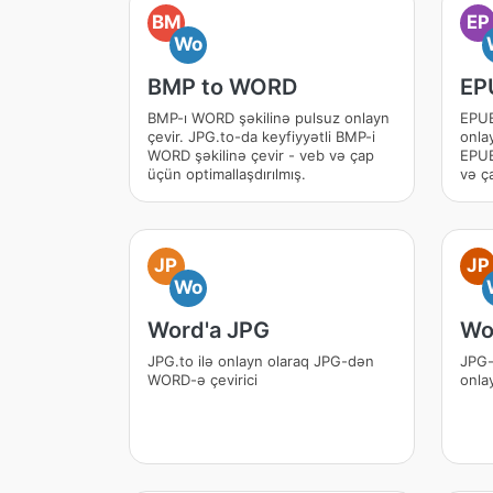
BM
EP
Wo
BMP to WORD
EP
BMP-ı WORD şəkilinə pulsuz onlayn
EPUB
çevir. JPG.to-da keyfiyyətli BMP-i
onlay
WORD şəkilinə çevir - veb və çap
EPUB
üçün optimallaşdırılmış.
və ça
JP
JP
Wo
Word'a JPG
Wo
JPG.to ilə onlayn olaraq JPG-dən
JPG-
WORD-ə çevirici
onlay