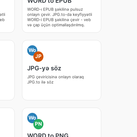
WORD to EPUB
WORD-ı EPUB şəkilinə pulsuz
tli
onlayn çevir. JPG.to-da keyfiyyətli
veb
WORD-i EPUB şəkilinə çevir - veb
və çap üçün optimallaşdırılmış.
Wo
JP
JPG-yə söz
JPG çeviricisinə onlayn olaraq
JPG.to ilə söz
Wo
PN
WORD to PNG