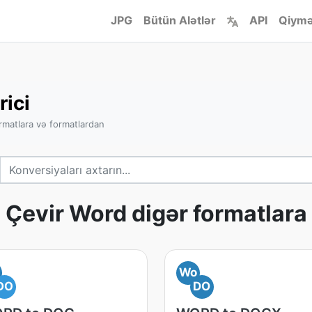
JPG
Bütün Alətlər
API
Qiymə
rici
rmatlara və formatlardan
Çevir Word digər formatlara
Wo
DO
DO