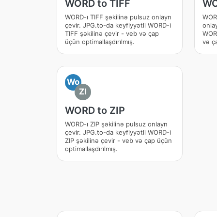
WORD to TIFF
WO
WORD-ı TIFF şəkilinə pulsuz onlayn
WORD
çevir. JPG.to-da keyfiyyətli WORD-i
onlay
TIFF şəkilinə çevir - veb və çap
WORD
üçün optimallaşdırılmış.
və ça
Wo
ZI
WORD to ZIP
WORD-ı ZIP şəkilinə pulsuz onlayn
çevir. JPG.to-da keyfiyyətli WORD-i
ZIP şəkilinə çevir - veb və çap üçün
optimallaşdırılmış.