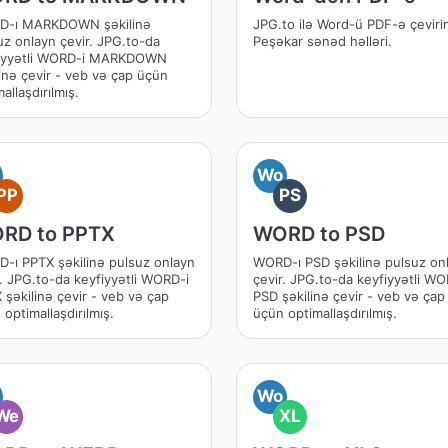
-ı MARKDOWN şəkilinə
JPG.to ilə Word-ü PDF-ə çeviri
uz onlayn çevir. JPG.to-da
Peşəkar sənəd həlləri.
iyyətli WORD-i MARKDOWN
linə çevir - veb və çap üçün
allaşdırılmış.
Wo
PP
PS
RD to PPTX
WORD to PSD
-ı PPTX şəkilinə pulsuz onlayn
WORD-ı PSD şəkilinə pulsuz on
r. JPG.to-da keyfiyyətli WORD-i
çevir. JPG.to-da keyfiyyətli WO
 şəkilinə çevir - veb və çap
PSD şəkilinə çevir - veb və çap
optimallaşdırılmış.
üçün optimallaşdırılmış.
Wo
We
XL