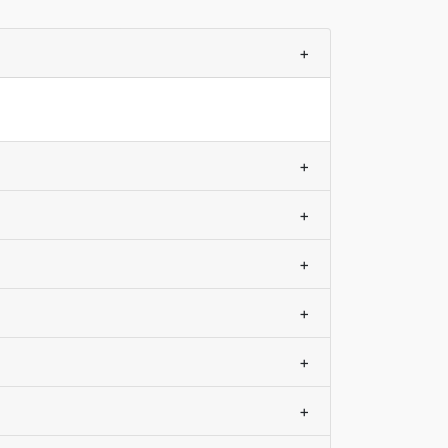
+
+
+
+
+
+
+