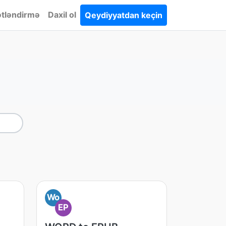
tləndirmə
Daxil ol
Qeydiyyatdan keçin
Wo
EP