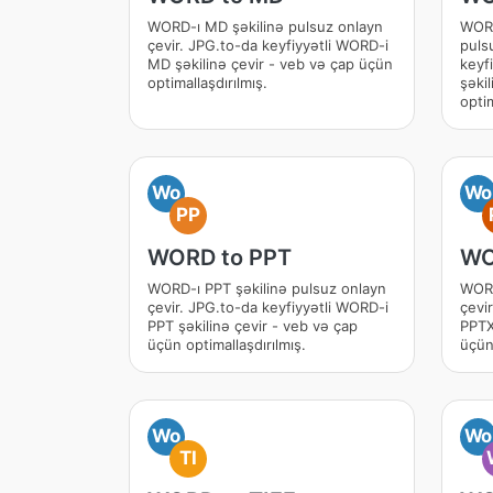
WORD-ı MD şəkilinə pulsuz onlayn
WORD
çevir. JPG.to-da keyfiyyətli WORD-i
puls
MD şəkilinə çevir - veb və çap üçün
keyf
optimallaşdırılmış.
şəki
optim
Wo
Wo
PP
WORD to PPT
WO
WORD-ı PPT şəkilinə pulsuz onlayn
WORD
çevir. JPG.to-da keyfiyyətli WORD-i
çevi
PPT şəkilinə çevir - veb və çap
PPTX
üçün optimallaşdırılmış.
üçün 
Wo
Wo
TI