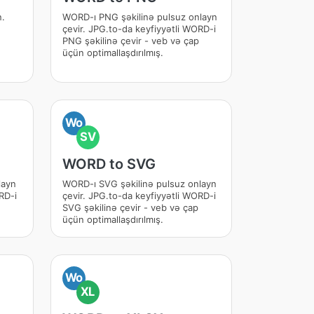
n.
WORD-ı PNG şəkilinə pulsuz onlayn
çevir. JPG.to-da keyfiyyətli WORD-i
PNG şəkilinə çevir - veb və çap
üçün optimallaşdırılmış.
Wo
SV
WORD to SVG
layn
WORD-ı SVG şəkilinə pulsuz onlayn
RD-i
çevir. JPG.to-da keyfiyyətli WORD-i
SVG şəkilinə çevir - veb və çap
üçün optimallaşdırılmış.
Wo
XL