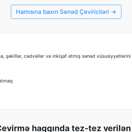
Hamısına baxın Sənəd Çeviriciləri →
 şəkillər, cədvəllər və inkişaf etmiş sənəd xüsusiyyətlərini 
ratmaq
evirmə haqqında tez-tez verilən 