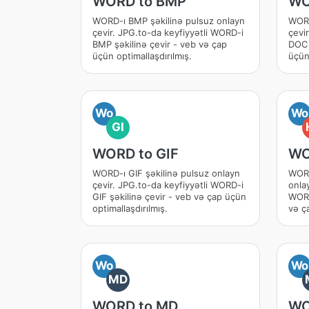
WORD to BMP
WO
WORD-ı BMP şəkilinə pulsuz onlayn
WORD
çevir. JPG.to-da keyfiyyətli WORD-i
çevi
BMP şəkilinə çevir - veb və çap
DOC 
üçün optimallaşdırılmış.
üçün 
Wo
Wo
GI
WORD to GIF
WO
WORD-ı GIF şəkilinə pulsuz onlayn
WORD
çevir. JPG.to-da keyfiyyətli WORD-i
onlay
GIF şəkilinə çevir - veb və çap üçün
WORD
optimallaşdırılmış.
və ça
Wo
Wo
MD
WORD to MD
WO