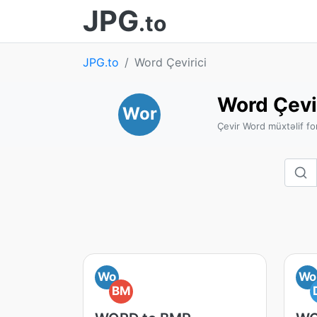
JPG
.to
JPG.to
Word Çevirici
Word Çevi
Wor
Çevir Word müxtəlif fo
Wo
Wo
BM