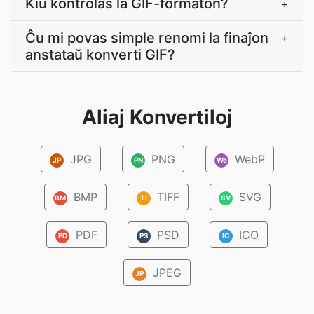
Kiu kontrolas la GIF-formaton?
+
Ĉu mi povas simple renomi la finaĵon
+
anstataŭ konverti GIF?
Aliaj Konvertiloj
JPG
PNG
WebP
JP
PN
We
BMP
TIFF
SVG
BM
TI
SV
PDF
PSD
ICO
PD
PS
IC
JPEG
JP