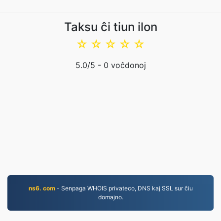
Taksu ĉi tiun ilon
☆
☆
☆
☆
☆
5.0
/5 -
0
voĉdonoj
ns6. com
- Senpaga WHOIS privateco, DNS kaj SSL sur ĉiu
domajno.