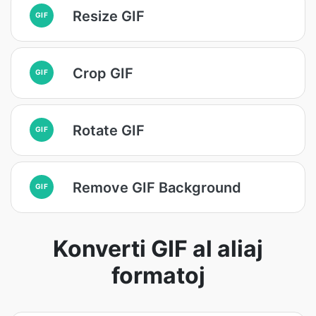
Resize GIF
GIF
Crop GIF
GIF
Rotate GIF
GIF
Remove GIF Background
GIF
Konverti GIF al aliaj
formatoj