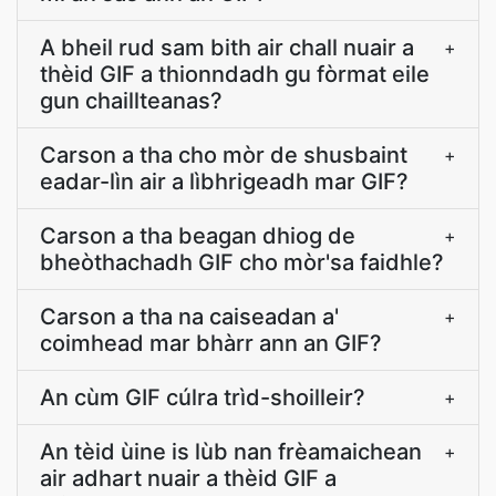
A bheil rud sam bith air chall nuair a
+
thèid GIF a thionndadh gu fòrmat eile
gun chaillteanas?
Carson a tha cho mòr de shusbaint
+
eadar-lìn air a lìbhrigeadh mar GIF?
Carson a tha beagan dhiog de
+
bheòthachadh GIF cho mòr'sa faidhle?
Carson a tha na caiseadan a'
+
coimhead mar bhàrr ann an GIF?
An cùm GIF cúlra trìd-shoilleir?
+
An tèid ùine is lùb nan frèamaichean
+
air adhart nuair a thèid GIF a