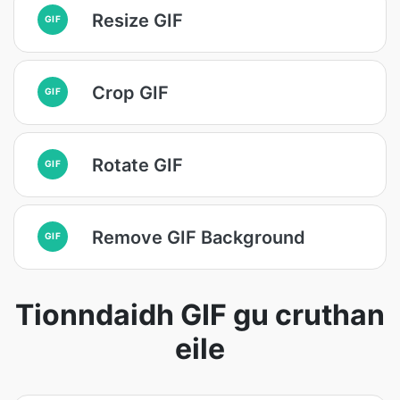
Resize GIF
GIF
Crop GIF
GIF
Rotate GIF
GIF
Remove GIF Background
GIF
Tionndaidh GIF gu cruthan
eile