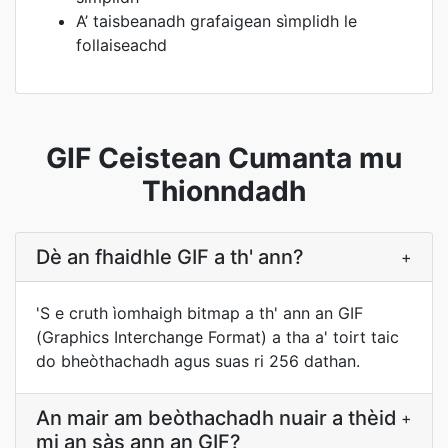
A’ taisbeanadh grafaigean sìmplidh le
follaiseachd
GIF Ceistean Cumanta mu
Thionndadh
Dè an fhaidhle GIF a th' ann?
+
'S e cruth ìomhaigh bitmap a th' ann an GIF
(Graphics Interchange Format) a tha a' toirt taic
do bheòthachadh agus suas ri 256 dathan.
An mair am beòthachadh nuair a thèid
+
mi an sàs ann an GIF?