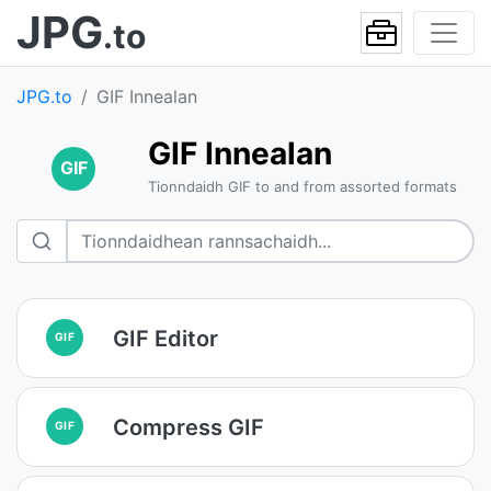
JPG
.to
JPG.to
GIF Innealan
GIF Innealan
GIF
Tionndaidh GIF to and from assorted formats
GIF Editor
GIF
Compress GIF
GIF