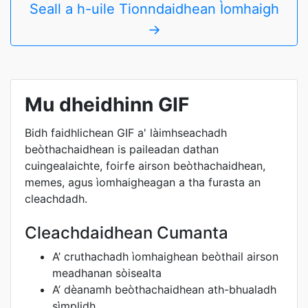
Seall a h-uile Tionndaidhean Ìomhaigh
→
Mu dheidhinn GIF
Bidh faidhlichean GIF a' làimhseachadh
beòthachaidhean is paileadan dathan
cuingealaichte, foirfe airson beòthachaidhean,
memes, agus ìomhaigheagan a tha furasta an
cleachdadh.
Cleachdaidhean Cumanta
A’ cruthachadh ìomhaighean beòthail airson
meadhanan sòisealta
A’ dèanamh beòthachaidhean ath-bhualadh
sìmplidh