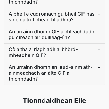
thionndadh?
A bheil e cudromach gu bheil GIF nas
+
sine na trì fichead bliadhna?
An urrainn dhomh GIF a chleachdadh
+
gu dìreach air duilleag-lìn?
Cò a tha a' riaghladh a' bhòrd-
+
mheadhain GIF?
An urrainn dhomh an leud-ainm ath-
+
ainmeachadh an àite GIF a
thionndadh?
Tionndaidhean Eile