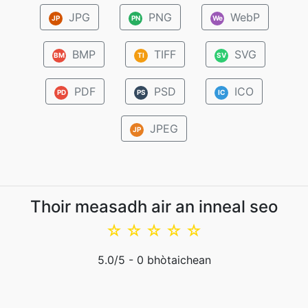
JPG
PNG
WebP
JP
PN
We
BMP
TIFF
SVG
BM
TI
SV
PDF
PSD
ICO
PD
PS
IC
JPEG
JP
Thoir measadh air an inneal seo
☆
☆
☆
☆
☆
5.0
/5 -
0
bhòtaichean