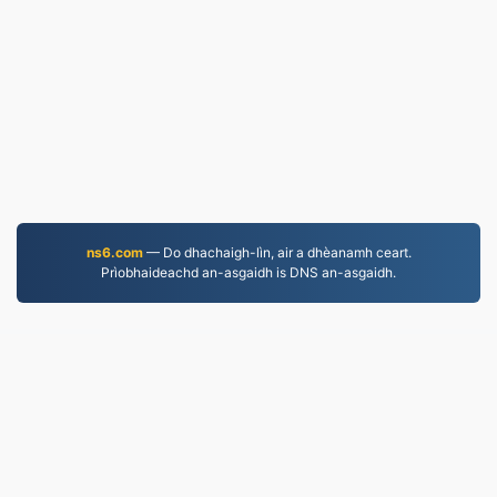
ns6.com
— Do dhachaigh-lìn, air a dhèanamh ceart.
Prìobhaideachd an-asgaidh is DNS an-asgaidh.
JPG.to
Faidhlichean air an tionndadh bho 2019
Poileasaidh Prìobhaideachd
|
Cumhachan Seirbheis
|
Mu ar deidhinn
|
Cuir fios thugainn
|
API
|