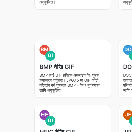
अनुकूलित।
अनुकू
BM
DO
GI
BMP देखि GIF
DOC
BMP लाई GIF छविहरू अनलाइन नि: शुल्क
DOC ल
रूपान्तरण गर्नुहोस्। JPG.to मा GIF फोटो
रूपान
परिवर्तन गर्न गुणस्तर BMP - वेब र मुद्रणका
परिवर्
लागि अनुकूलित।
लागि 
HE
JF
GI