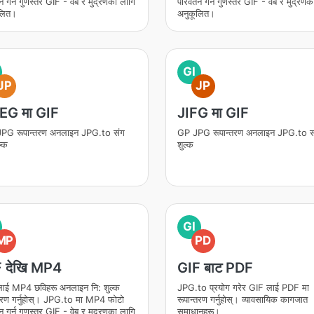
तन गर्न गुणस्तर GIF - वेब र मुद्रणका लागि
परिवर्तन गर्न गुणस्तर GIF - वेब र मुद्रणक
लित।
अनुकूलित।
GI
JP
JP
EG मा GIF
JIFG मा GIF
PG रूपान्तरण अनलाइन JPG.to संग
GP JPG रूपान्तरण अनलाइन JPG.to सं
ल्क
शुल्क
GI
MP
PD
 देखि MP4
GIF बाट PDF
ाई MP4 छविहरू अनलाइन नि: शुल्क
JPG.to प्रयोग गरेर GIF लाई PDF मा
्तरण गर्नुहोस्। JPG.to मा MP4 फोटो
रूपान्तरण गर्नुहोस्। व्यावसायिक कागजात
तन गर्न गुणस्तर GIF - वेब र मुद्रणका लागि
समाधानहरू।