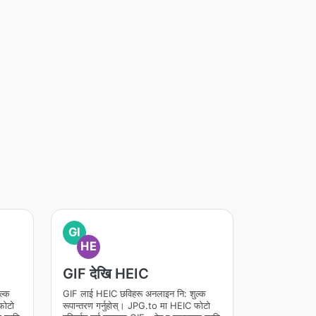
GI
HE
GIF देखि HEIC
ल्क
GIF लाई HEIC छविहरू अनलाइन नि: शुल्क
फोटो
रूपान्तरण गर्नुहोस्। JPG.to मा HEIC फोटो