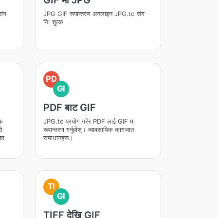
GIF मा JPG
संग
JPG GIF रूपान्तरण अनलाइन JPG.to संग
नि: शुल्क
PD
GI
PDF बाट GIF
्क
JPG.to प्रयोग गरेर PDF लाई GIF मा
ो
रूपान्तरण गर्नुहोस्। व्यावसायिक कागजात
का
समाधानहरू।
TI
GI
TIFF देखि GIF