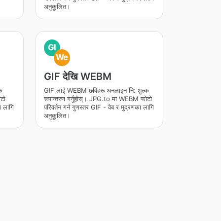
अनुकूलित।
GI
We
GIF देखि WEBM
क
GIF लाई WEBM छविहरू अनलाइन नि: शुल्क
ोटो
रूपान्तरण गर्नुहोस्। JPG.to मा WEBM फोटो
ा लागि
परिवर्तन गर्न गुणस्तर GIF - वेब र मुद्रणका लागि
अनुकूलित।