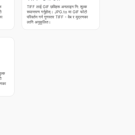
क
TIFF लाई GIF छविहरू अनलाइन नि: शुल्क
ो
रूपान्तरण गर्नुहोस्। JPG.to मा GIF फोटो
का
परिवर्तन गर्न गुणस्तर TIFF - वेब र मुद्रणका
लागि अनुकूलित।
ल्क
ो
रणका