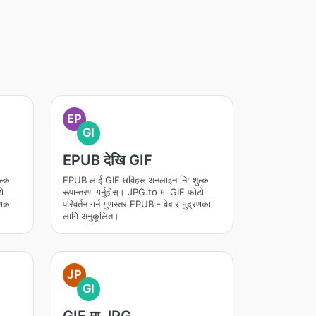
EP
GI
EPUB देखि GIF
ल्क
EPUB लाई GIF छविहरू अनलाइन नि: शुल्क
ो
रूपान्तरण गर्नुहोस्। JPG.to मा GIF फोटो
रणका
परिवर्तन गर्न गुणस्तर EPUB - वेब र मुद्रणका
लागि अनुकूलित।
JP
GI