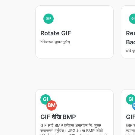
GIF
GI
Rotate GIF
Re
Ba
तस्बिरहरू घुमाउनुहोस्
छवि पृ
GI
GI
BM
GIF देखि BMP
GIF
GIF लाई BMP छविहरू अनलाइन नि: शुल्क
GIF ल
रूपान्तरण गर्नुहोस्। JPG.to मा BMP फोटो
रूपान