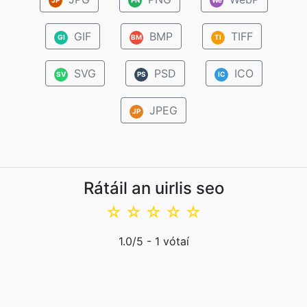
GIF
BMP
TIFF
GI
BM
TI
SVG
PSD
ICO
SV
PS
IC
JPEG
JP
Rátáil an uirlis seo
☆
☆
☆
☆
☆
1.0
/5 -
1
vótaí