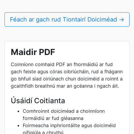
Féach ar gach rud Tiontairí Doiciméad →
Maidir PDF
Coinníonn comhaid PDF an fhormáidiú ar fud
gach feiste agus córas oibriúcháin, rud a fhágann
go bhfuil siad oiriúnach chun doiciméid a roinnt a
gcaithfidh breathnú mar an gcéanna i ngach áit.
Úsáidí Coitianta
Comhroinnt doiciméad a choinníonn
formáidiú ar fud gléasanna
Foirmeacha inphriontáilte agus doiciméid
oifigiúla a chruthú