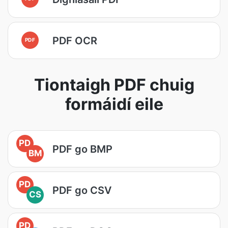
PDF OCR
PDF
Tiontaigh PDF chuig
formáidí eile
PD
PDF go BMP
BM
PD
PDF go CSV
CS
PD