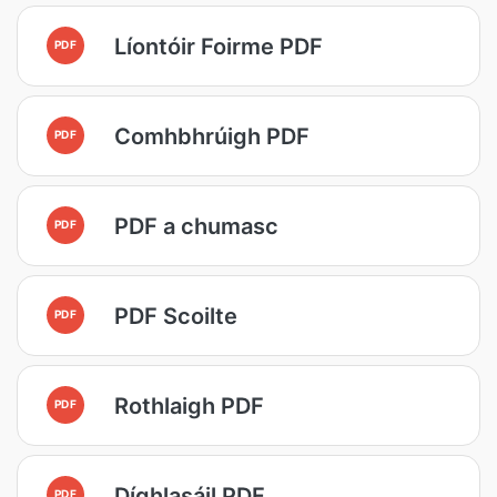
Líontóir Foirme PDF
PDF
Comhbhrúigh PDF
PDF
PDF a chumasc
PDF
PDF Scoilte
PDF
Rothlaigh PDF
PDF
Díghlasáil PDF
PDF