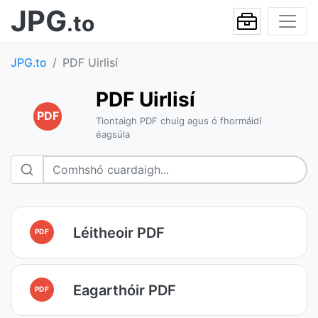
JPG
.to
JPG.to
PDF Uirlisí
PDF Uirlisí
PDF
Tiontaigh PDF chuig agus ó fhormáidí
éagsúla
Léitheoir PDF
PDF
Eagarthóir PDF
PDF