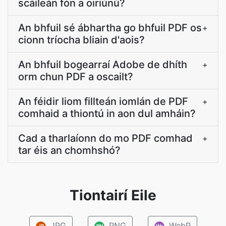
scáileán fón a oiriúnú?
An bhfuil sé ábhartha go bhfuil PDF os
+
cionn tríocha bliain d'aois?
An bhfuil bogearraí Adobe de dhíth
+
orm chun PDF a oscailt?
An féidir liom fillteán iomlán de PDF
+
comhaid a thiontú in aon dul amháin?
Cad a tharlaíonn do mo PDF comhad
+
tar éis an chomhshó?
Tiontairí Eile
JPG
PNG
WebP
JP
PN
We