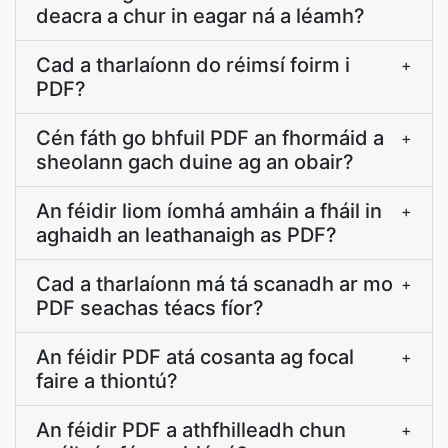
deacra a chur in eagar ná a léamh?
Cad a tharlaíonn do réimsí foirm i
+
PDF?
Cén fáth go bhfuil PDF an fhormáid a
+
sheolann gach duine ag an obair?
An féidir liom íomhá amháin a fháil in
+
aghaidh an leathanaigh as PDF?
Cad a tharlaíonn má tá scanadh ar mo
+
PDF seachas téacs fíor?
An féidir PDF atá cosanta ag focal
+
faire a thiontú?
An féidir PDF a athfhilleadh chun
+