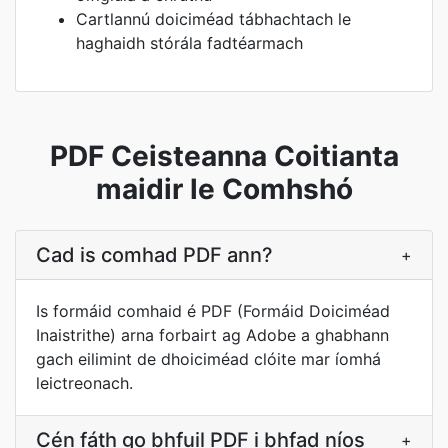
Cartlannú doiciméad tábhachtach le
haghaidh stórála fadtéarmach
PDF Ceisteanna Coitianta
maidir le Comhshó
Cad is comhad PDF ann?
+
Is formáid comhaid é PDF (Formáid Doiciméad
Inaistrithe) arna forbairt ag Adobe a ghabhann
gach eilimint de dhoiciméad clóite mar íomhá
leictreonach.
Cén fáth go bhfuil PDF i bhfad níos
+