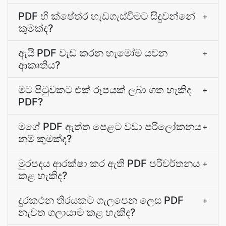
PDF හි ක්ෂේත්ර හැඩගැස්වීමට සිදුවන්නේ
+
කුමක්ද?
ඇයි PDF වැඩ කරන හැමෝම යවන
+
ආකෘතිය?
මට පිටුවකට එක් රූපයක් ලබා ගත හැකිද
+
PDF?
මගේ PDF ඇත්ත පෙළට වඩා පරිලෝකනය
+
නම් කුමක්ද?
මුරපදය ආරක්ෂා කර ඇති PDF පරිවර්තනය
+
කළ හැකිද?
දුරකථන තිරයකට ගැලපෙන ලෙස PDF
+
නැවත ගලායාම කළ හැකිද?