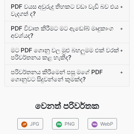
PDF වයස අවුරුදු තිහකට වඩා වැඩි බව එය
+
වැදගත් ද?
PDF විවෘත කිරීමට මට ඇඩෝබ් මෘදුකාංග
+
අවශ්යද?
මට PDF ගොනු වල මුළු බහලුමම එක් වරක්
+
පරිවර්තනය කළ හැකිද?
පරිවර්තනය කිරීමෙන් පසු මගේ PDF
+
ගොනුවට සිදුවන්නේ කුමක්ද?
වෙනත් පරිවර්තක
JPG
PNG
WebP
JP
PN
We