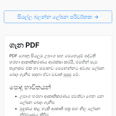
සියල්ල බලන්න ලේඛන පරිවර්තක →
ගැන PDF
PDF ගොනු සියලුම උපාංග සහ මෙහෙයුම් පද්ධති
හරහා ආකෘතිකරණය ආරක්ෂා කරයි, එමඟින් සෑම
තැනකම එක හා සමානව පෙනෙන්නට අවශ්‍ය ලේඛන
බෙදා ගැනීම සඳහා ඒවා වඩාත් සුදුසු වේ.
පොදු භාවිතයන්
උපාංග හරහා ආකෘතිකරණය පවත්වා ගෙන යන
ලේඛන බෙදා ගැනීම
මුද්‍රණය කළ හැකි ආකෘති පත්‍ර සහ නිල ලේඛන
නිර්මාණය කිරීම