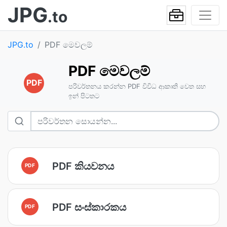
JPG
.to
JPG.to
PDF මෙවලම්
PDF මෙවලම්
PDF
පරිවර්තනය කරන්න PDF විවිධ ආකෘති වෙත සහ
ඉන් පිටතට
PDF කියවනය
PDF
PDF සංස්කාරකය
PDF