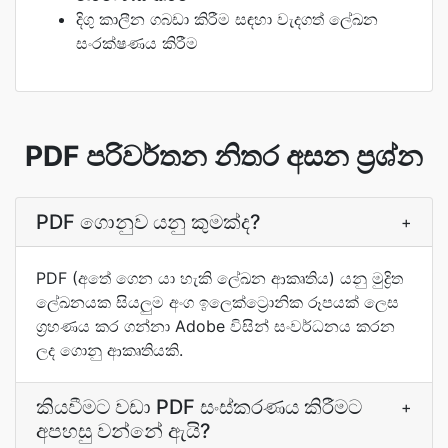
දිගු කාලීන ගබඩා කිරීම සඳහා වැදගත් ලේඛන
සංරක්ෂණය කිරීම
PDF පරිවර්තන නිතර අසන ප්‍රශ්න
PDF ගොනුව යනු කුමක්ද?
+
PDF (අතේ ගෙන යා හැකි ලේඛන ආකෘතිය) යනු මුද්‍රිත
ලේඛනයක සියලුම අංග ඉලෙක්ට්‍රොනික රූපයක් ලෙස
ග්‍රහණය කර ගන්නා Adobe විසින් සංවර්ධනය කරන
ලද ගොනු ආකෘතියකි.
කියවීමට වඩා PDF සංස්කරණය කිරීමට
+
අපහසු වන්නේ ඇයි?