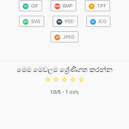
GIF
BMP
TIFF
GI
BM
TI
SVG
PSD
ICO
SV
PS
IC
JPEG
JP
මෙම මෙවලම ශ්‍රේණිගත කරන්න
☆
☆
☆
☆
☆
1.0
/5 -
1
ඡන්ද