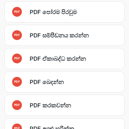
PDF පෝරම පිරවුම
PDF
PDF සම්පීඩනය කරන්න
PDF
PDF ඒකාබද්ධ කරන්න
PDF
PDF බෙදන්න
PDF
PDF කරකවන්න
PDF
PDF අගුළු හරින්න
PDF