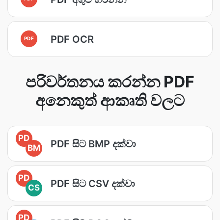
PDF OCR
PDF
පරිවර්තනය කරන්න PDF
අනෙකුත් ආකෘති වලට
PD
PDF සිට BMP දක්වා
BM
PD
PDF සිට CSV දක්වා
CS
PD