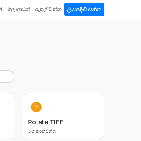
I
මිල ගණන්
ඇතුල් වන්න
ලියාපදිංචි වන්න
TIF
Rotate TIFF
රූප කරකවන්න