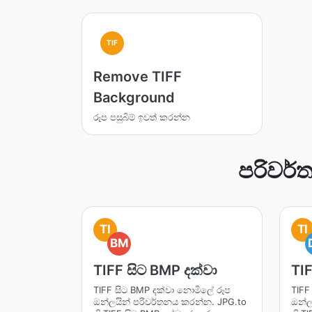
TIF
Remove TIFF
Background
රූප පසුබිම් ඉවත් කරන්න
පරිවර්
TI
TI
BM
TIFF සිට BMP දක්වා
TIF
TIFF සිට BMP දක්වා නොමිලේ රූප
TIFF
ඔන්ලයින් පරිවර්තනය කරන්න. JPG.to
ඔන්ල