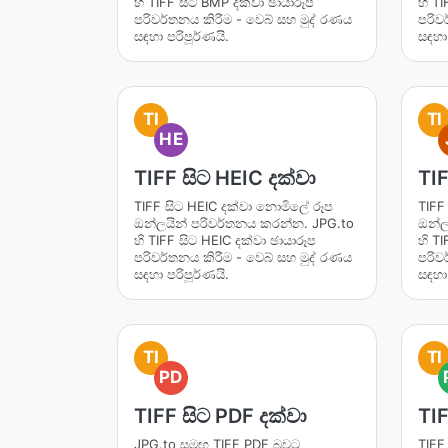
හි TIFF සිට BMP දක්වා ඡායාරූප
හි T
පරිවර්තනය කිරීම - වෙබ් සහ මුද් රණය
පරිව
සඳහා පරිපූර්ණයි.
සඳහා 
TI
TI
HE
TIFF සිට HEIC දක්වා
TIF
TIFF සිට HEIC දක්වා නොමිලේ රූප
TIFF
ඔන්ලයින් පරිවර්තනය කරන්න. JPG.to
ඔන්ල
හි TIFF සිට HEIC දක්වා ඡායාරූප
හි TI
පරිවර්තනය කිරීම - වෙබ් සහ මුද් රණය
පරිව
සඳහා පරිපූර්ණයි.
සඳහා 
TI
TI
PD
TIFF සිට PDF දක්වා
TIF
JPG.to සමඟ TIFF PDF බවට
TIFF