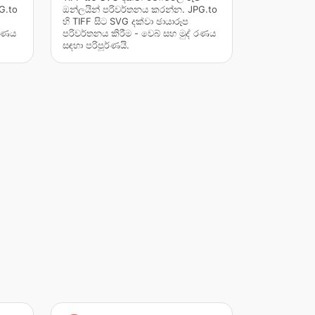
G.to
ඔන්ලයින් පරිවර්තනය කරන්න. JPG.to
හි TIFF සිට SVG දක්වා ඡායාරූප
 රණය
පරිවර්තනය කිරීම - වෙබ් සහ මුද් රණය
සඳහා පරිපූර්ණයි.