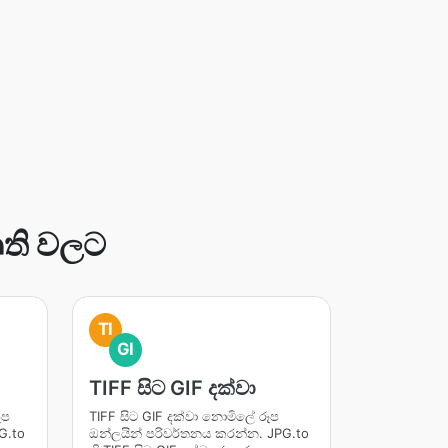
ෘති වලට
TI
GI
TIFF සිට GIF දක්වා
ූප
TIFF සිට GIF දක්වා නොමිලේ රූප
G.to
ඔන්ලයින් පරිවර්තනය කරන්න. JPG.to