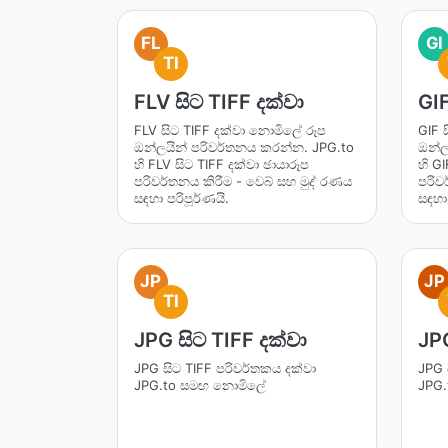
FL
GI
TI
FLV සිට TIFF දක්වා
GIF
FLV සිට TIFF දක්වා නොමිලේ රූප
GIF 
ඔන්ලයින් පරිවර්තනය කරන්න. JPG.to
ඔන්ල
හි FLV සිට TIFF දක්වා ඡායාරූප
හි GI
පරිවර්තනය කිරීම - වෙබ් සහ මුද් රණය
පරිව
සඳහා පරිපූර්ණයි.
සඳහා 
JP
JP
TI
JPG සිට TIFF දක්වා
JPG
JPG සිට TIFF පරිවර්තකය දක්වා
JPG 
JPG.to සමඟ නොමිලේ
JPG