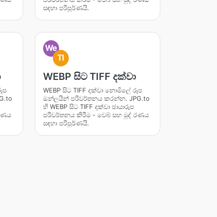
සඳහා පරිපූර්ණයි.
We
TI
ා
WEBP සිට TIFF දක්වා
රූප
WEBP සිට TIFF දක්වා නොමිලේ රූප
G.to
ඔන්ලයින් පරිවර්තනය කරන්න. JPG.to
හි WEBP සිට TIFF දක්වා ඡායාරූප
 රණය
පරිවර්තනය කිරීම - වෙබ් සහ මුද් රණය
සඳහා පරිපූර්ණයි.