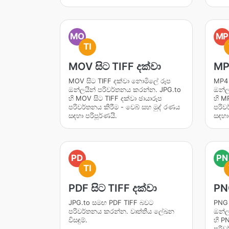
MO
MP
TI
MOV සිට TIFF දක්වා
MP4
MOV සිට TIFF දක්වා නොමිලේ රූප
MP4 
ඔන්ලයින් පරිවර්තනය කරන්න. JPG.to
ඔන්ල
හි MOV සිට TIFF දක්වා ඡායාරූප
හි M
පරිවර්තනය කිරීම - වෙබ් සහ මුද් රණය
පරිව
සඳහා පරිපූර්ණයි.
සඳහා 
PD
PN
TI
PDF සිට TIFF දක්වා
PNG
JPG.to සමඟ PDF TIFF බවට
PNG 
පරිවර්තනය කරන්න. වෘත්තීය ලේඛන
ඔන්ල
විසඳුම්.
හි P
පරිව