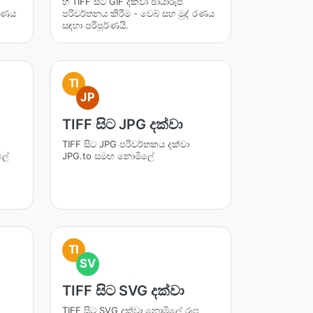
හි TIFF සිට GIF දක්වා ඡායාරූප
 රණය
පරිවර්තනය කිරීම - වෙබ් සහ මුද් රණය
සඳහා පරිපූර්ණයි.
TI
JP
TIFF සිට JPG දක්වා
TIFF සිට JPG පරිවර්තකය දක්වා
ලේ
JPG.to සමඟ නොමිලේ
TI
SV
TIFF සිට SVG දක්වා
TIFF සිට SVG දක්වා නොමිලේ රූප