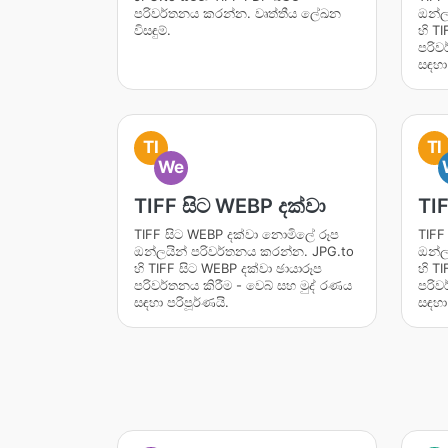
පරිවර්තනය කරන්න. වෘත්තීය ලේඛන
ඔන්ල
විසඳුම්.
හි T
පරිව
සඳහා 
TI
TI
We
TIFF සිට WEBP දක්වා
TI
TIFF සිට WEBP දක්වා නොමිලේ රූප
TIFF
ඔන්ලයින් පරිවර්තනය කරන්න. JPG.to
ඔන්ල
හි TIFF සිට WEBP දක්වා ඡායාරූප
හි T
පරිවර්තනය කිරීම - වෙබ් සහ මුද් රණය
පරිව
සඳහා පරිපූර්ණයි.
සඳහා 