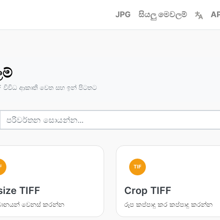
JPG
සියලු මෙවලම්
AP
ම්
 විවිධ ආකෘති වෙත සහ ඉන් පිටතට
F
TIF
size TIFF
Crop TIFF
මානයන් වෙනස් කරන්න
රූප කප්පාදු කර කප්පාදු කරන්න