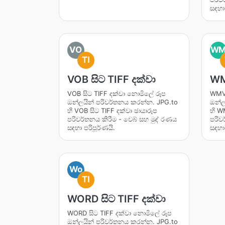
සඳහා 
VO
W
TI
VOB සිට TIFF දක්වා
WM
VOB සිට TIFF දක්වා නොමිලේ රූප
WMV 
ඔන්ලයින් පරිවර්තනය කරන්න. JPG.to
ඔන්ල
හි VOB සිට TIFF දක්වා ඡායාරූප
හි W
පරිවර්තනය කිරීම - වෙබ් සහ මුද් රණය
පරිව
සඳහා පරිපූර්ණයි.
සඳහා 
Wo
TI
WORD සිට TIFF දක්වා
WORD සිට TIFF දක්වා නොමිලේ රූප
ඔන්ලයින් පරිවර්තනය කරන්න. JPG.to