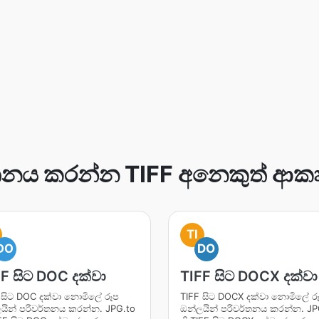
තනය කරන්න TIFF අනෙකුත් ආක
TI
DO
DO
F සිට DOC දක්වා
TIFF සිට DOCX දක්වා
 සිට DOC දක්වා නොමිලේ රූප
TIFF සිට DOCX දක්වා නොමිලේ ර
යින් පරිවර්තනය කරන්න. JPG.to
ඔන්ලයින් පරිවර්තනය කරන්න. JP