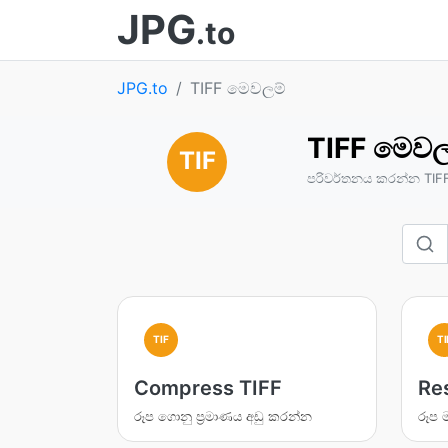
JPG
.to
JPG.to
TIFF මෙවලම්
TIFF මෙවල
TIF
පරිවර්තනය කරන්න TIFF
TIF
TI
Compress TIFF
Re
රූප ගොනු ප්‍රමාණය අඩු කරන්න
රූප 