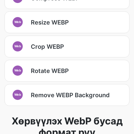
Resize WEBP
Web
Crop WEBP
Web
Rotate WEBP
Web
Remove WEBP Background
Web
Хөрвүүлэх WebP бусад
формат руу