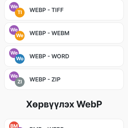
We
WEBP - TIFF
TI
We
WEBP - WEBM
We
We
WEBP - WORD
Wo
We
WEBP - ZIP
ZI
Хөрвүүлэх WebP
BM