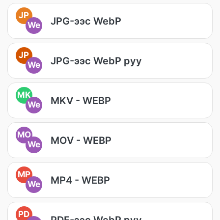
JP
JPG-ээс WebP
We
JP
JPG-ээс WebP руу
We
MK
MKV - WEBP
We
MO
MOV - WEBP
We
MP
MP4 - WEBP
We
PD
PDF-ээс WebP руу