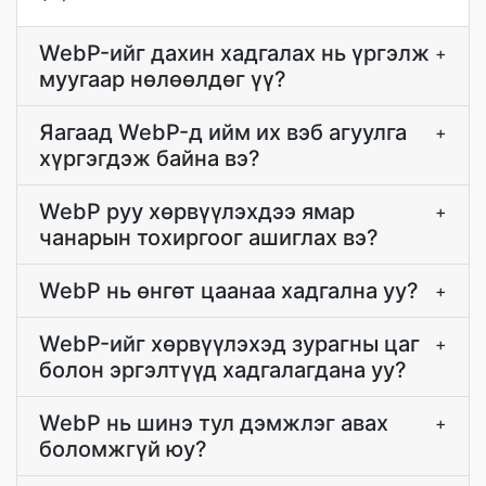
WebP-ийг дахин хадгалах нь үргэлж
+
муугаар нөлөөлдөг үү?
Яагаад WebP-д ийм их вэб агуулга
+
хүргэгдэж байна вэ?
WebP руу хөрвүүлэхдээ ямар
+
чанарын тохиргоог ашиглах вэ?
WebP нь өнгөт цаанаа хадгална уу?
+
WebP-ийг хөрвүүлэхэд зурагны цаг
+
болон эргэлтүүд хадгалагдана уу?
WebP нь шинэ тул дэмжлэг авах
+
боломжгүй юу?