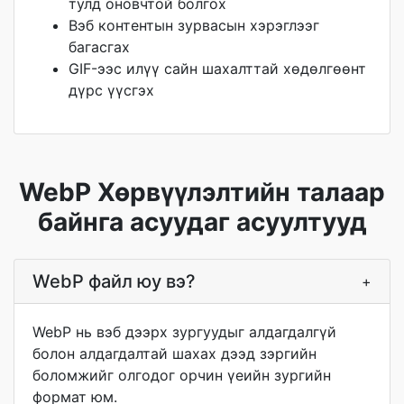
тулд оновчтой болгох
Вэб контентын зурвасын хэрэглээг
багасгах
GIF-ээс илүү сайн шахалттай хөдөлгөөнт
дүрс үүсгэх
WebP Хөрвүүлэлтийн талаар
байнга асуудаг асуултууд
WebP файл юу вэ?
+
WebP нь вэб дээрх зургуудыг алдагдалгүй
болон алдагдалтай шахах дээд зэргийн
боломжийг олгодог орчин үеийн зургийн
формат юм.