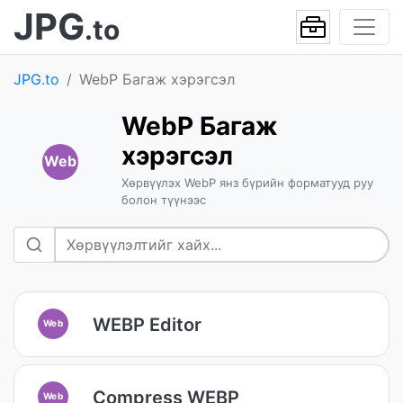
JPG
.to
JPG.to
WebP Багаж хэрэгсэл
WebP Багаж
хэрэгсэл
Web
Хөрвүүлэх WebP янз бүрийн форматууд руу
болон түүнээс
WEBP Editor
Web
Compress WEBP
Web