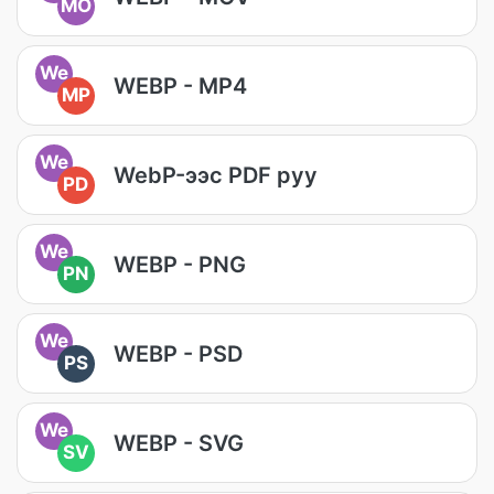
MO
We
WEBP - MP4
MP
We
WebP-ээс PDF руу
PD
We
WEBP - PNG
PN
We
WEBP - PSD
PS
We
WEBP - SVG
SV