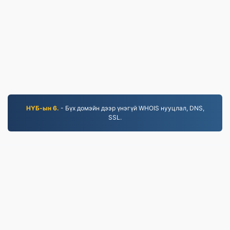
НҮБ-ын 6.
- Бүх домэйн дээр үнэгүй WHOIS нууцлал, DNS,
SSL.
JPG.to
2019 оноос хойш хөрвүүлсэн файлууд
Нууцлалын бодлого
|
Үйлчилгээний нөхцөл
|
Бидний тухай
|
Холбоо барих
|
API
|
Жишээ
|
Програмыг суулгах