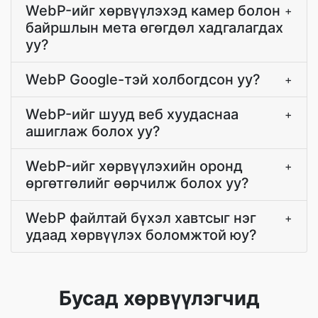
WebP-ийг хөрвүүлэхэд камер болон
+
байршлын мета өгөгдөл хадгалагдах
уу?
WebP Google-тэй холбогдсон уу?
+
WebP-ийг шууд веб хуудаснаа
+
ашиглаж болох уу?
WebP-ийг хөрвүүлэхийн оронд
+
өргөтгөлийг өөрчилж болох уу?
WebP файлтай бүхэл хавтсыг нэг
+
удаад хөрвүүлэх боломжтой юу?
Бусад хөрвүүлэгчид