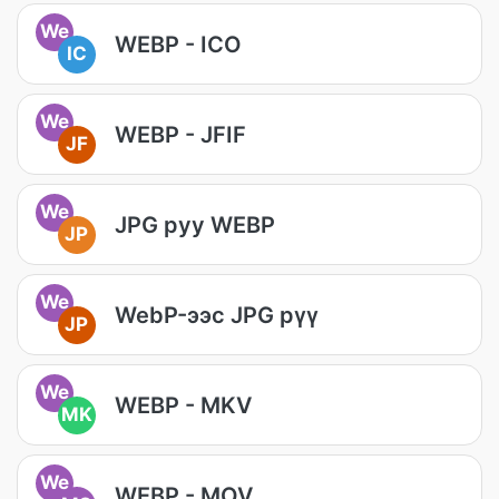
We
WEBP - ICO
IC
We
WEBP - JFIF
JF
We
JPG руу WEBP
JP
We
WebP-ээс JPG рүү
JP
We
WEBP - MKV
MK
We
WEBP - MOV