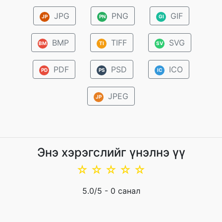
JPG
PNG
GIF
JP
PN
GI
BMP
TIFF
SVG
BM
TI
SV
PDF
PSD
ICO
PD
PS
IC
JPEG
JP
Энэ хэрэгслийг үнэлнэ үү
☆
☆
☆
☆
☆
5.0
/5 -
0
санал