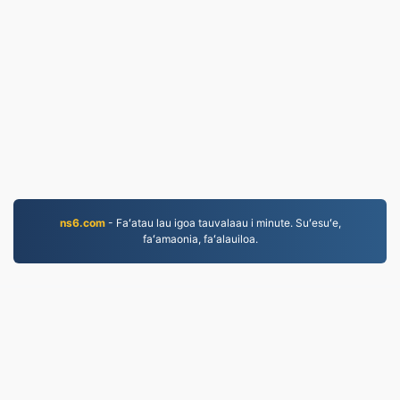
ns6.com
- Faʻatau lau igoa tauvalaau i minute. Suʻesuʻe,
faʻamaonia, faʻalauiloa.
JPG.to
Faila ua liua talu mai le 2019
Faiga Faavae mo le Tulaga Faalilolilo
|
Tuutuuga o
Auaunaga
|
Faatatau ia tatou
|
Faafesootai matou
|