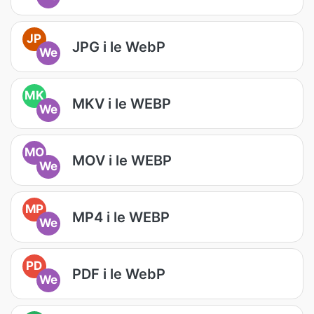
JP
JPG i le WebP
We
MK
MKV i le WEBP
We
MO
MOV i le WEBP
We
MP
MP4 i le WEBP
We
PD
PDF i le WebP
We