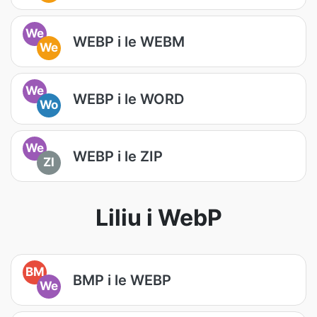
We
WEBP i le WEBM
We
We
WEBP i le WORD
Wo
We
WEBP i le ZIP
ZI
Liliu i WebP
BM
BMP i le WEBP
We