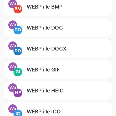
We
WEBP i le BMP
BM
We
WEBP i le DOC
DO
We
WEBP i le DOCX
DO
We
WEBP i le GIF
GI
We
WEBP i le HEIC
HE
We
WEBP i le ICO
IC