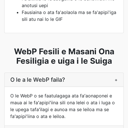
anotusi uepi
Fausiaina o ata fa'aolaola ma se fa'apipi'iga
sili atu nai lo le GIF
WebP Fesili e Masani Ona
Fesiligia e uiga i le Suiga
O le a le WebP faila?
+
O le WebP o se faatulagaga ata faʻaonaponei e
maua ai le faʻapipiʻiina sili ona lelei o ata i luga o
le upega tafaʻilagi e aunoa ma se leiloa ma se
faʻapipiʻiina o ata e leiloa.