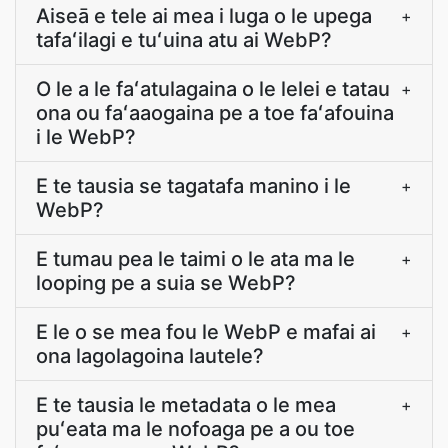
Aiseā e tele ai mea i luga o le upega
+
tafaʻilagi e tuʻuina atu ai WebP?
O le a le faʻatulagaina o le lelei e tatau
+
ona ou faʻaaogaina pe a toe faʻafouina
i le WebP?
E te tausia se tagatafa manino i le
+
WebP?
E tumau pea le taimi o le ata ma le
+
looping pe a suia se WebP?
E le o se mea fou le WebP e mafai ai
+
ona lagolagoina lautele?
E te tausia le metadata o le mea
+
puʻeata ma le nofoaga pe a ou toe