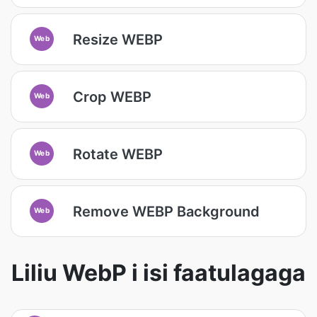
Resize WEBP
Web
Crop WEBP
Web
Rotate WEBP
Web
Remove WEBP Background
Web
Liliu WebP i isi faatulagaga