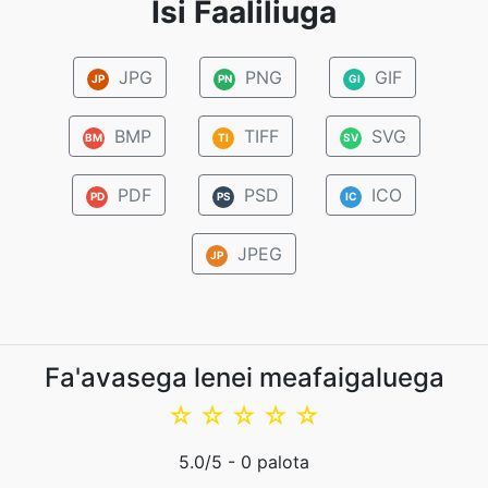
Isi Faaliliuga
JPG
PNG
GIF
JP
PN
GI
BMP
TIFF
SVG
BM
TI
SV
PDF
PSD
ICO
PD
PS
IC
JPEG
JP
Fa'avasega lenei meafaigaluega
☆
☆
☆
☆
☆
5.0
/5 -
0
palota