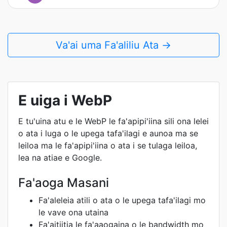
Va'ai uma Fa'aliliu Ata →
E uiga i WebP
E tu'uina atu e le WebP le fa'apipi'iina sili ona lelei
o ata i luga o le upega tafa'ilagi e aunoa ma se
leiloa ma le fa'apipi'iina o ata i se tulaga leiloa,
lea na atiae e Google.
Fa'aoga Masani
Fa'aleleia atili o ata o le upega tafa'ilagi mo
le vave ona utaina
Fa'aitiitia le fa'aaogaina o le bandwidth mo