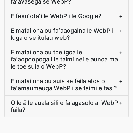
faʻavasega se WebP?
E fesoʻotaʻi le WebP i le Google?
+
E mafai ona ou faʻaaogaina le WebP i
+
luga o se itulau web?
E mafai ona ou toe igoa le
+
faʻaopoopoga i le taimi nei e aunoa ma
le toe suia o WebP?
E mafai ona ou suia se faila atoa o
+
faʻamaumauga WebP i se taimi e tasi?
O le ā le auala sili e fa'agasolo ai WebP
+
faila?