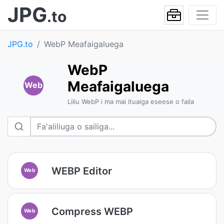
JPG
.to
JPG.to
WebP Meafaigaluega
WebP
Meafaigaluega
Web
Liliu WebP i ma mai ituaiga eseese o faila
WEBP Editor
Web
Compress WEBP
Web