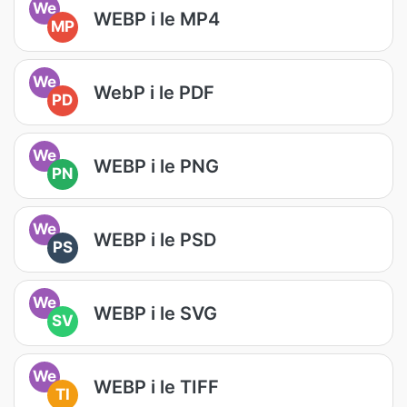
We
WEBP i le MP4
MP
We
WebP i le PDF
PD
We
WEBP i le PNG
PN
We
WEBP i le PSD
PS
We
WEBP i le SVG
SV
We
WEBP i le TIFF
TI