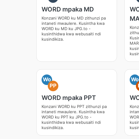
WORD mpaka MD
WO
M
Konzani WORD ku MD zithunzi pa
intaneti mwaulere. Kusintha kwa
Kon
WORD ku MD ku JPG.to -
zith
kusinthidwa kwa webusaiti ndi
Kusi
kusindikiza.
MAR
kusi
kusin
Wo
Wo
PP
WORD mpaka PPT
WO
Konzani WORD ku PPT zithunzi pa
Konz
intaneti mwaulere. Kusintha kwa
inta
WORD ku PPT ku JPG.to -
WORD
kusinthidwa kwa webusaiti ndi
kusi
kusindikiza.
kusin