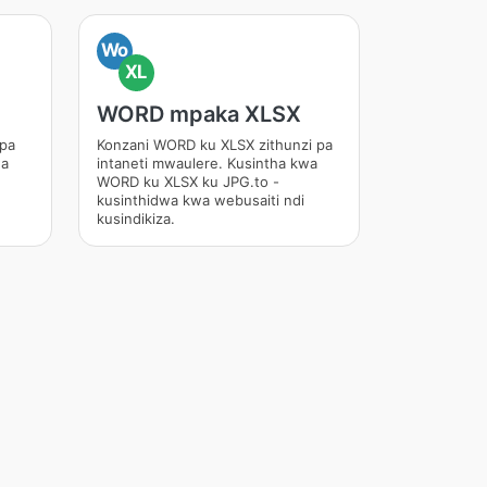
Wo
XL
WORD mpaka XLSX
 pa
Konzani WORD ku XLSX zithunzi pa
wa
intaneti mwaulere. Kusintha kwa
WORD ku XLSX ku JPG.to -
kusinthidwa kwa webusaiti ndi
kusindikiza.