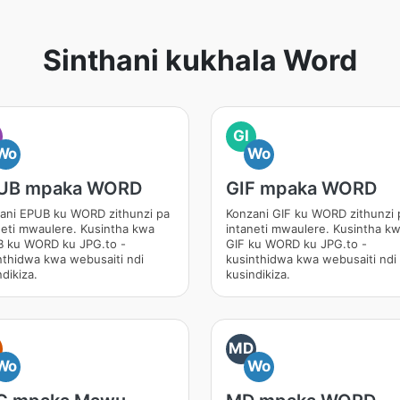
Sinthani kukhala Word
GI
Wo
Wo
UB mpaka WORD
GIF mpaka WORD
ani EPUB ku WORD zithunzi pa
Konzani GIF ku WORD zithunzi 
neti mwaulere. Kusintha kwa
intaneti mwaulere. Kusintha k
 ku WORD ku JPG.to -
GIF ku WORD ku JPG.to -
nthidwa kwa webusaiti ndi
kusinthidwa kwa webusaiti ndi
dikiza.
kusindikiza.
MD
Wo
Wo