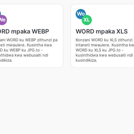
Wo
We
XL
RD mpaka WEBP
WORD mpaka XLS
ani WORD ku WEBP zithunzi pa
Konzani WORD ku XLS zithunzi
neti mwaulere. Kusintha kwa
intaneti mwaulere. Kusintha k
 ku WEBP ku JPG.to -
WORD ku XLS ku JPG.to -
nthidwa kwa webusaiti ndi
kusinthidwa kwa webusaiti ndi
dikiza.
kusindikiza.