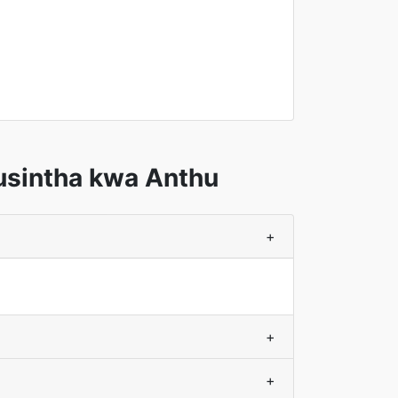
usintha kwa Anthu
+
+
+