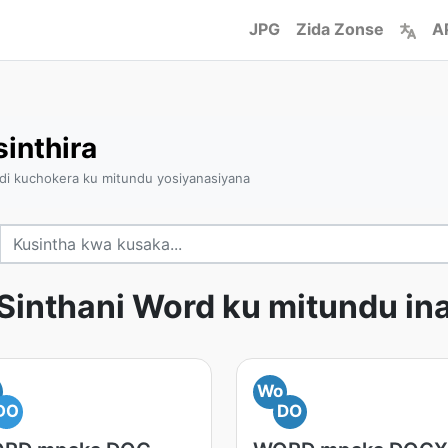
JPG
Zida Zonse
A
inthira
ndi kuchokera ku mitundu yosiyanasiyana
Sinthani Word ku mitundu in
Wo
DO
DO