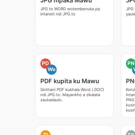
JPG mpaka Mawu
JP
JPG to WORD wotembenuka pa
JPG 
intaneti ndi JPG.to
yaul
PD
PN
Wo
PDF kupita ku Mawu
PN
Sinthani PDF kukhala Word (.DOC)
Konz
ndi JPG.to. Mayankho a zikalata
inta
zaukadaulo.
PNG 
kusi
kusin
TI
TX