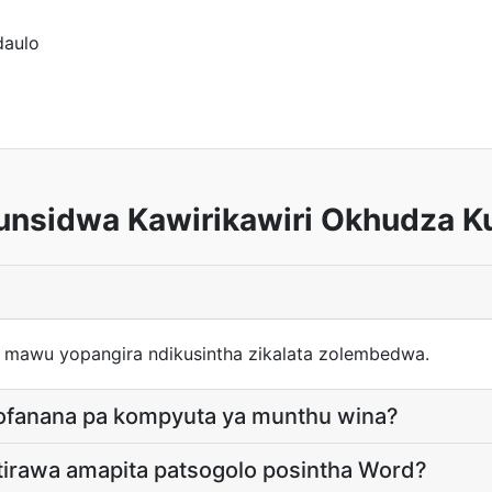
daulo
nsidwa Kawirikawiri Okhudza K
 mawu yopangira ndikusintha zikalata zolembedwa.
fanana pa kompyuta ya munthu wina?
tirawa amapita patsogolo posintha Word?