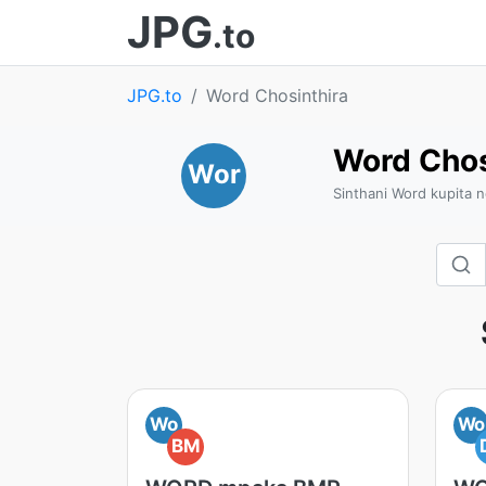
JPG
.to
JPG.to
Word Chosinthira
Word Chos
Wor
Sinthani Word kupita 
Wo
Wo
BM