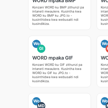
WORD mpaka BMP
WO
Konzani WORD ku BMP zithunzi pa
Konz
intaneti mwaulere. Kusintha kwa
inta
WORD ku BMP ku JPG.to -
WORD
kusinthidwa kwa webusaiti ndi
kusi
kusindikiza.
kusin
Wo
Wo
GI
WORD mpaka GIF
WO
Konzani WORD ku GIF zithunzi pa
Konz
intaneti mwaulere. Kusintha kwa
inta
WORD ku GIF ku JPG.to -
WORD
kusinthidwa kwa webusaiti ndi
kusi
kusindikiza.
kusin
Wo
Wo
MD