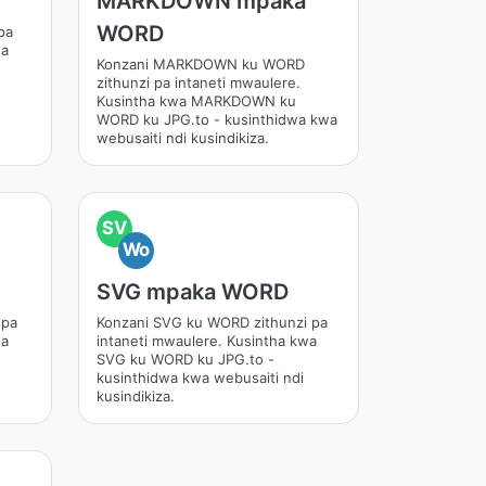
MARKDOWN mpaka
WORD
pa
wa
Konzani MARKDOWN ku WORD
zithunzi pa intaneti mwaulere.
Kusintha kwa MARKDOWN ku
WORD ku JPG.to - kusinthidwa kwa
webusaiti ndi kusindikiza.
SV
Wo
SVG mpaka WORD
 pa
Konzani SVG ku WORD zithunzi pa
wa
intaneti mwaulere. Kusintha kwa
SVG ku WORD ku JPG.to -
kusinthidwa kwa webusaiti ndi
kusindikiza.