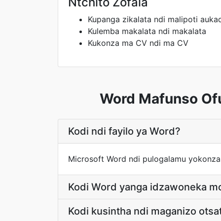
Ntchito Zofala
Kupanga zikalata ndi malipoti auka
Kulemba makalata ndi makalata
Kukonza ma CV ndi ma CV
Word Mafunso Ofu
Kodi ndi fayilo ya Word?
Microsoft Word ndi pulogalamu yokonza
Kodi Word yanga idzawoneka mo
Kodi kusintha ndi maganizo otsa