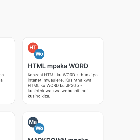
HT
Wo
HTML mpaka WORD
pa
Konzani HTML ku WORD zithunzi pa
wa
intaneti mwaulere. Kusintha kwa
HTML ku WORD ku JPG.to -
kusinthidwa kwa webusaiti ndi
kusindikiza.
Ma
Wo