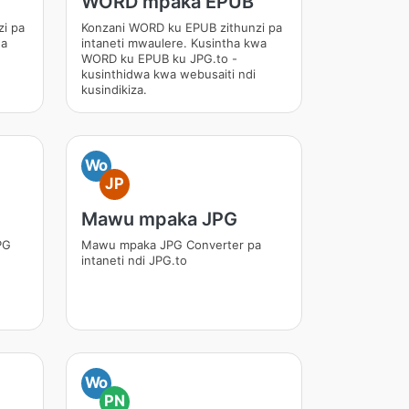
WORD mpaka EPUB
i pa
Konzani WORD ku EPUB zithunzi pa
wa
intaneti mwaulere. Kusintha kwa
WORD ku EPUB ku JPG.to -
kusinthidwa kwa webusaiti ndi
kusindikiza.
Wo
JP
Mawu mpaka JPG
PG
Mawu mpaka JPG Converter pa
intaneti ndi JPG.to
Wo
PN