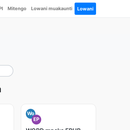
PI
Mitengo
Lowani muakaunti
Lowani
a
Wo
EP