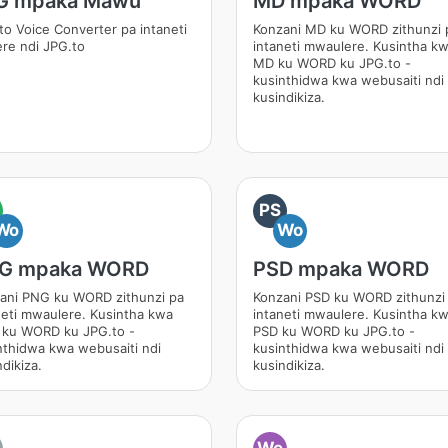
G mpaka Mawu
MD mpaka WORD
to Voice Converter pa intaneti
Konzani MD ku WORD zithunzi 
ere ndi JPG.to
intaneti mwaulere. Kusintha k
MD ku WORD ku JPG.to -
kusinthidwa kwa webusaiti ndi
kusindikiza.
PS
Wo
Wo
G mpaka WORD
PSD mpaka WORD
ani PNG ku WORD zithunzi pa
Konzani PSD ku WORD zithunzi
neti mwaulere. Kusintha kwa
intaneti mwaulere. Kusintha k
ku WORD ku JPG.to -
PSD ku WORD ku JPG.to -
nthidwa kwa webusaiti ndi
kusinthidwa kwa webusaiti ndi
dikiza.
kusindikiza.
We