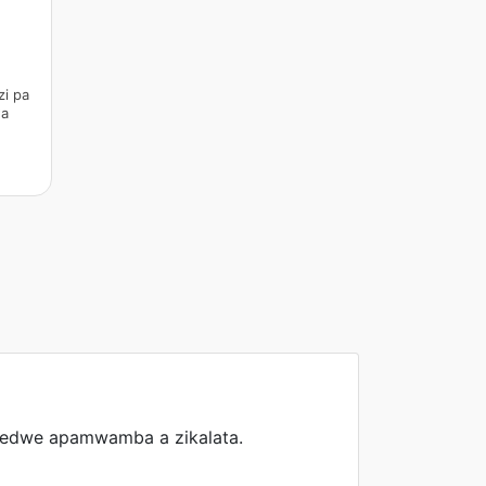
i pa
wa
kedwe apamwamba a zikalata.