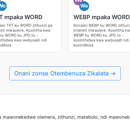
Wo
Wo
T mpaka WORD
WEBP mpaka WORD
ani TXT ku WORD zithunzi pa
Konzani WEBP ku WORD zithunz
neti mwaulere. Kusintha kwa
intaneti mwaulere. Kusintha k
ku WORD ku JPG.to -
WEBP ku WORD ku JPG.to -
nthidwa kwa webusaiti ndi
kusinthidwa kwa webusaiti ndi
dikiza.
kusindikiza.
Onani zonse Otembenuza Zikalata →
ra mawonekedwe olemera, zithunzi, matebulo, ndi mawone