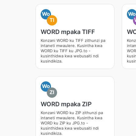
Wo
Wo
TI
WORD mpaka TIFF
WO
Konzani WORD ku TIFF zithunzi pa
Konz
intaneti mwaulere. Kusintha kwa
inta
WORD ku TIFF ku JPG.to -
WORD
kusinthidwa kwa webusaiti ndi
kusi
kusindikiza.
kusin
Wo
ZI
WORD mpaka ZIP
Konzani WORD ku ZIP zithunzi pa
intaneti mwaulere. Kusintha kwa
WORD ku ZIP ku JPG.to -
kusinthidwa kwa webusaiti ndi
kusindikiza.