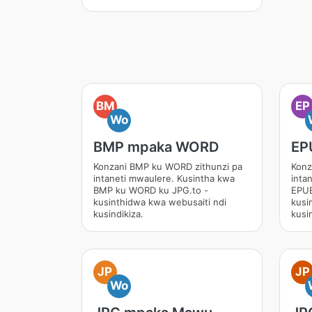
BM
EP
Wo
BMP mpaka WORD
EP
Konzani BMP ku WORD zithunzi pa
Konz
intaneti mwaulere. Kusintha kwa
inta
BMP ku WORD ku JPG.to -
EPUB
kusinthidwa kwa webusaiti ndi
kusi
kusindikiza.
kusin
JP
JP
Wo