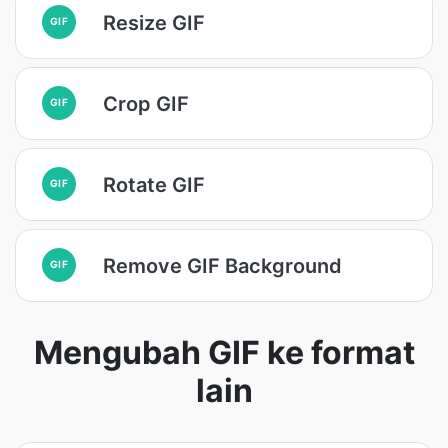
Resize GIF
GIF
Crop GIF
GIF
Rotate GIF
GIF
Remove GIF Background
GIF
Mengubah GIF ke format
lain