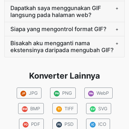
Dapatkah saya menggunakan GIF
+
langsung pada halaman web?
Siapa yang mengontrol format GIF?
+
Bisakah aku mengganti nama
+
ekstensinya daripada mengubah GIF?
Konverter Lainnya
JPG
PNG
WebP
JP
PN
We
BMP
TIFF
SVG
BM
TI
SV
PDF
PSD
ICO
PD
PS
IC