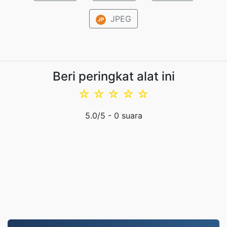
JPEG
JP
Beri peringkat alat ini
☆
☆
☆
☆
☆
5.0
/5 -
0
suara