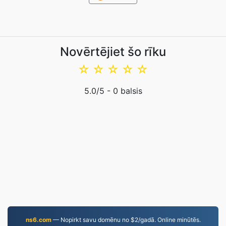
Novērtējiet šo rīku
☆
☆
☆
☆
☆
5.0
/5 -
0
balsis
ns6.com
— Nopirkt savu domēnu no $2/gadā. Online minūtēs.