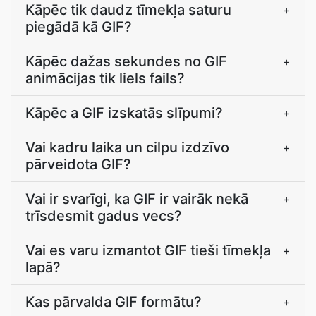
Kāpēc tik daudz tīmekļa saturu
+
piegādā kā GIF?
Kāpēc dažas sekundes no GIF
+
animācijas tik liels fails?
Kāpēc a GIF izskatās slīpumi?
+
Vai kadru laika un cilpu izdzīvo
+
pārveidota GIF?
Vai ir svarīgi, ka GIF ir vairāk nekā
+
trīsdesmit gadus vecs?
Vai es varu izmantot GIF tieši tīmekļa
+
lapā?
Kas pārvalda GIF formātu?
+