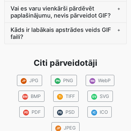
Vai es varu vienkārši pārdēvēt
+
paplašinājumu, nevis pārveidot GIF?
Kāds ir labākais apstrādes veids GIF
+
faili?
Citi pārveidotāji
JPG
PNG
WebP
JP
PN
We
BMP
TIFF
SVG
BM
TI
SV
PDF
PSD
ICO
PD
PS
IC
JPEG
JP