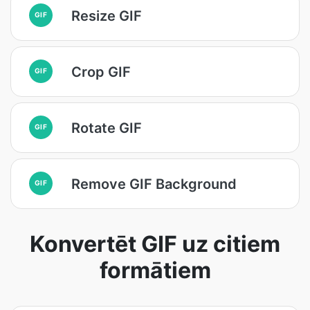
Resize GIF
GIF
Crop GIF
GIF
Rotate GIF
GIF
Remove GIF Background
GIF
Konvertēt GIF uz citiem
formātiem