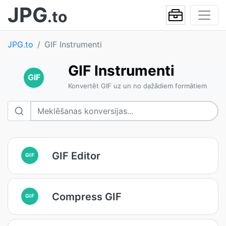
JPG
.to
JPG.to
GIF Instrumenti
GIF Instrumenti
GIF
Konvertēt GIF uz un no dažādiem formātiem
GIF Editor
GIF
Compress GIF
GIF