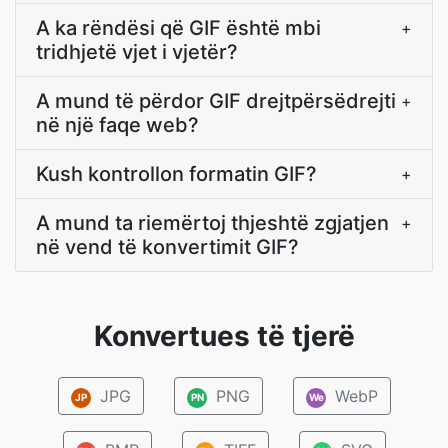
A ka rëndësi që GIF është mbi
+
tridhjetë vjet i vjetër?
A mund të përdor GIF drejtpërsëdrejti
+
në një faqe web?
Kush kontrollon formatin GIF?
+
A mund ta riemërtoj thjeshtë zgjatjen
+
në vend të konvertimit GIF?
Konvertues të tjerë
JPG
PNG
WebP
JP
PN
We