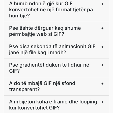
A humb ndonjë gjë kur GIF
+
konvertohet në një format tjetër pa
humbje?
Pse është dërguar kaq shumë
+
përmbajtje web si GIF?
Pse disa sekonda të animacionit GIF
+
janë një file kaq i madh?
Pse gradientët duken të lidhur në
+
GIF?
A do të mbajë GIF një sfond
+
transparent?
A mbijeton koha e frame dhe looping
+
kur konvertohet GIF?