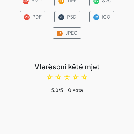
BMP
TIFF
SVG
BM
TI
SV
PDF
PSD
ICO
PD
PS
IC
JPEG
JP
Vlerësoni këtë mjet
☆
☆
☆
☆
☆
5.0
/5 -
0
vota