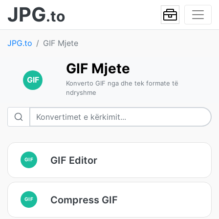
JPG
.to
JPG.to
GIF Mjete
GIF Mjete
GIF
Konverto GIF nga dhe tek formate të
ndryshme
GIF Editor
GIF
Compress GIF
GIF