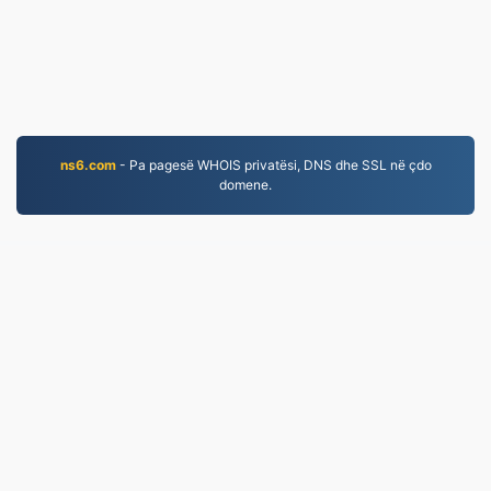
ns6.com
- Pa pagesë WHOIS privatësi, DNS dhe SSL në çdo
domene.
JPG.to
Skedarët e konvertuar që nga viti 2019
Politika e Privatësisë
|
Kushtet e Shërbimit
|
Rreth
nesh
|
Na Kontaktoni
|
API
|
Shembuj
|
Instalo
aplikimin
© 2026 JPG.to
|
VPS.org
LLC | Prodhuar nga
nadermx