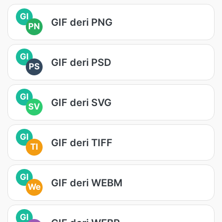
GI
GIF deri PNG
PN
GI
GIF deri PSD
PS
GI
GIF deri SVG
SV
GI
GIF deri TIFF
TI
GI
GIF deri WEBM
We
GI