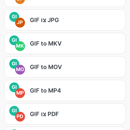
GI
GIF צו JPG
JP
GI
GIF to MKV
MK
GI
GIF to MOV
MO
GI
GIF to MP4
MP
GI
GIF צו PDF
PD