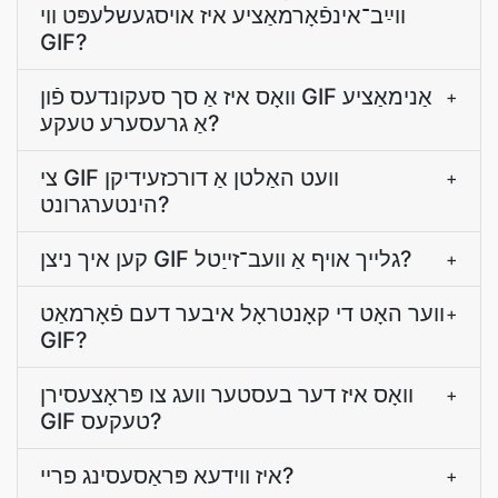
װײַב־אינפֿאָרמאַציע איז אױסגעשלעפּט װי
GIF?
װאָס איז אַ סך סעקונדעס פֿון GIF אַנימאַציע
+
אַ גרעסערע טעקע?
צי GIF װעט האַלטן אַ דורכזעידיקן
+
הינטערגרונט?
קען איך ניצן GIF גלייך אויף אַ וועב־זייַטל?
+
ווער האָט די קאָנטראָל איבער דעם פֿאָרמאַט
+
GIF?
וואָס איז דער בעסטער וועג צו פּראָצעסירן
+
GIF טעקעס?
איז ווידעא פּראַסעסינג פריי?
+