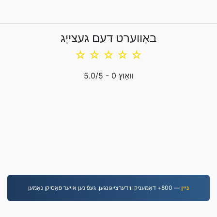
באַווערט דעם געצייַג
☆
☆
☆
☆
☆
וואָוץ
0
/5 -
5.0
נײן
— 800+ דאָמעניק װידערצײגונגען. געפֿינען אײַער פּאַסיקן נאָמען