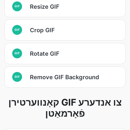
Resize GIF
GIF
Crop GIF
GIF
Rotate GIF
GIF
Remove GIF Background
GIF
קאָנווערטירן GIF צו אנדערע
פֿאָרמאַטן