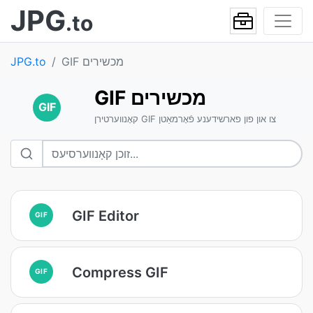
JPG
.to
GIF מכשירים
JPG.to
GIF מכשירים
GIF
קאָנווערטירן GIF צו און פון פארשידענע פֿאָרמאַטן
GIF Editor
GIF
Compress GIF
GIF