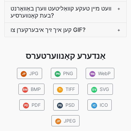
וועט מיין טעקע קוואַליטעט ווערן באַוואָרנט
+
בעת קאָנווערסיע?
קען איך זיך איבערקערן צו GIF?
+
אַנדערע קאָנווערטערס
JPG
PNG
WebP
JP
PN
We
BMP
TIFF
SVG
BM
TI
SV
PDF
PSD
ICO
PD
PS
IC
JPEG
JP