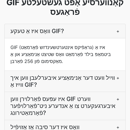
GIF קאָנווערסיע אָפֿט געשטעלטע
פֿראַגעס
וואָס איז אַ טעקע GIF?
+
GIF (גראַפֿיקס אינטערטשעינדזש פֿאָרמאַט) איז אַ
ביטמאַפּ בילד פֿאָרמאַט וואָס שטיצט אַנימאַציע און אַ
מאַקסימום פֿון 256 פֿאַרבן.
װײַל װעט דער אַנימאַציע איבערלעבן װען איך
+
װײַז אַ GIF?
איז עפּעס פֿאַרלוירן װען GIF ווערט
+
איבערגעקערט צו אַ אנדערע ניט־פֿאַרלױפֿער
פֿאָרמאַטירונג?
װאָס איז דער סיבה אַז אַזויפֿיל
+