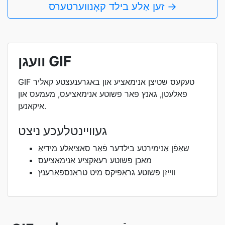
זען אַלע בילד קאָנווערטערס →
וועגן GIF
GIF טעקעס שטיצן אנימאציע און באגרענעצטע קאליר
פאלעטן, גאנץ פאר פשוטע אנימאציעס, מעמעס און
איקאנען.
געוויינטלעכע ניצט
שאַפֿן אַנימירטע בילדער פֿאַר סאציאלע מידיאַ
מאכן פּשוטע רעאַקציע אַנימאַציעס
ווײַזן פּשוטע גראַפיקס מיט טראַנספּאַרענץ