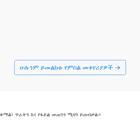
ሁሉንም ይመልከቱ የምስል መቀየሪያዎች →
ማል፣ ጥራትን እና የፋይል መጠንን ሚዛን ይጠብቃል።