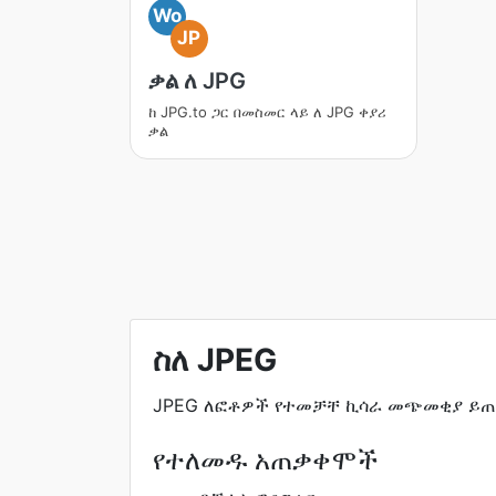
Wo
JP
ቃል ለ JPG
ከ JPG.to ጋር በመስመር ላይ ለ JPG ቀያሪ
ቃል
ስለ JPEG
JPEG ለፎቶዎች የተመቻቸ ኪሳራ መጭመቂያ ይጠቀ
የተለመዱ አጠቃቀሞች