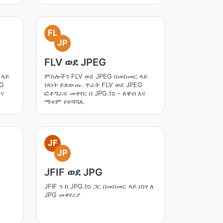
FL
JP
FLV ወደ JPEG
 ላይ
ምስሎችን FLV ወደ JPEG በመስመር ላይ
EG
ነጻነት ይለውጡ. ጥራት FLV ወደ JPEG
እና
ፎቶግራፍ መቀየር በ JPG.to - ለዌብ እና
ማተም የተሻሻለ.
JF
JP
JFIF ወደ JPG
JFIF ን ከ JPG.to ጋር በመስመር ላይ በነፃ ለ
JPG መቀየሪያ