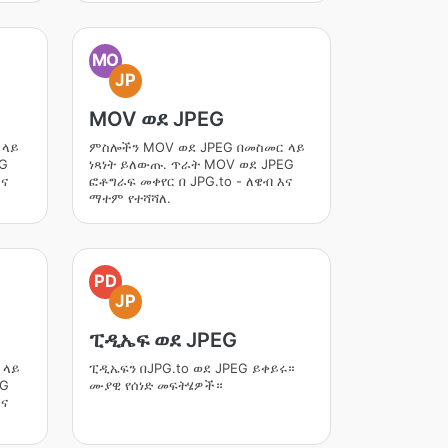
MO
JP
MOV ወደ JPEG
 ላይ
ምስሎችን MOV ወደ JPEG በመስመር ላይ
EG
ነጻነት ይለውጡ. ጥራት MOV ወደ JPEG
እና
ፎቶግራፍ መቀየር በ JPG.to - ለዌብ እና
ማተም የተሻሻለ.
PD
JP
ፒዲኤፍ ወደ JPEG
 ላይ
ፒዲኤፍን በJPG.to ወደ JPEG ይቀይሩ።
EG
ሙያዊ የሰነድ መፍትሄዎች።
እና