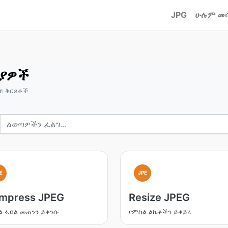
JPG
ሁሉም መ
ሪያዎች
ያዩ ቅርጸቶች
E
JPE
mpress JPEG
Resize JPEG
ል ፋይል መጠንን ይቀንሱ
የምስል ልኬቶችን ይቀይሩ