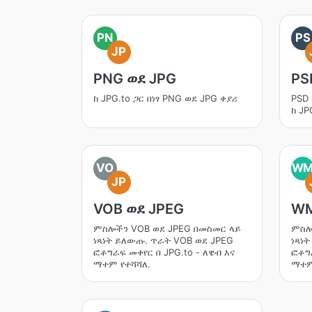
PN
PS
JP
PNG ወደ JPG
PS
ከ JPG.to ጋር በነፃ PNG ወደ JPG ቀያሪ
PSD
ከ JP
VO
W
JP
VOB ወደ JPEG
WM
ምስሎችን VOB ወደ JPEG በመስመር ላይ
ምስሎ
ነጻነት ይለውጡ. ጥራት VOB ወደ JPEG
ነጻነ
ፎቶግራፍ መቀየር በ JPG.to - ለዌብ እና
ፎቶግራ
ማተም የተሻሻለ.
ማተም