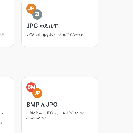
JP
ZI
JPG ወደ ዚፕ
ላይ
JPG ን በ ‹jpg.to› ወደ ዚፕ ይለውጡ
BM
JP
BMP ለ JPG
ላይ
ከ BMP ወደ JPG ቀያሪ ከ JPG.to ጋር
በመስመር ላይ
እና