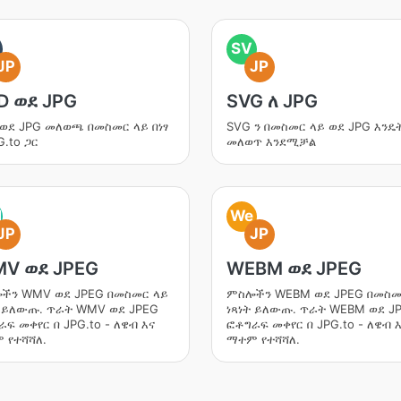
SV
JP
JP
D ወደ JPG
SVG ለ JPG
 ወደ JPG መለወጫ በመስመር ላይ በነፃ
SVG ን በመስመር ላይ ወደ JPG እንዴ
G.to ጋር
መለወጥ እንደሚቻል
M
We
JP
JP
V ወደ JPEG
WEBM ወደ JPEG
ችን WMV ወደ JPEG በመስመር ላይ
ምስሎችን WEBM ወደ JPEG በመስመ
ት ይለውጡ. ጥራት WMV ወደ JPEG
ነጻነት ይለውጡ. ጥራት WEBM ወደ J
ፍ መቀየር በ JPG.to - ለዌብ እና
ፎቶግራፍ መቀየር በ JPG.to - ለዌብ 
 የተሻሻለ.
ማተም የተሻሻለ.