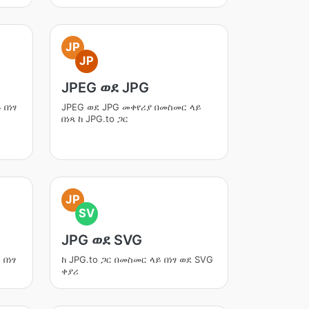
JP
JP
JPEG ወደ JPG
 በነፃ
JPEG ወደ JPG መቀየሪያ በመስመር ላይ
በነጻ ከ JPG.to ጋር
JP
SV
JPG ወደ SVG
በነፃ
ከ JPG.to ጋር በመስመር ላይ በነፃ ወደ SVG
ቀያሪ