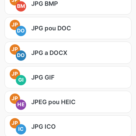
JPG BMP
BM
JP
JPG pou DOC
DO
JP
JPG a DOCX
DO
JP
JPG GIF
GI
JP
JPEG pou HEIC
HE
JP
JPG ICO
IC