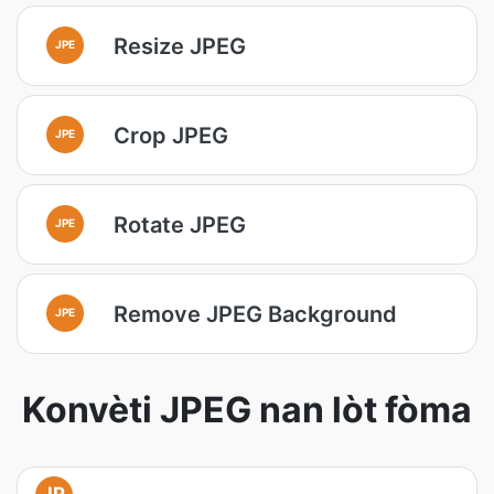
Resize JPEG
JPE
Crop JPEG
JPE
Rotate JPEG
JPE
Remove JPEG Background
JPE
Konvèti JPEG nan lòt fòma
JP