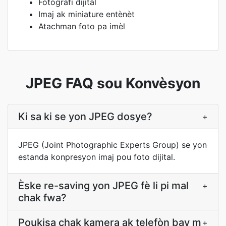
Fotografi dijital
Imaj ak miniature entènèt
Atachman foto pa imèl
JPEG FAQ sou Konvèsyon
Ki sa ki se yon JPEG dosye?
+
JPEG (Joint Photographic Experts Group) se yon
estanda konpresyon imaj pou foto dijital.
Èske re-saving yon JPEG fè li pi mal
+
chak fwa?
Poukisa chak kamera ak telefòn bay m
+