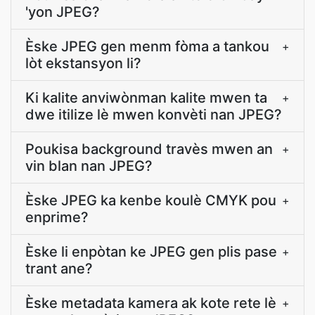
'yon JPEG?
Èske JPEG gen menm fòma a tankou
+
lòt ekstansyon li?
Ki kalite anviwònman kalite mwen ta
+
dwe itilize lè mwen konvèti nan JPEG?
Poukisa background travès mwen an
+
vin blan nan JPEG?
Èske JPEG ka kenbe koulè CMYK pou
+
enprime?
Èske li enpòtan ke JPEG gen plis pase
+
trant ane?
Èske metadata kamera ak kote rete lè
+