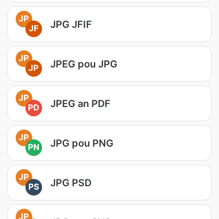
JP
JPG JFIF
JF
JP
JPEG pou JPG
JP
JP
JPEG an PDF
PD
JP
JPG pou PNG
PN
JP
JPG PSD
PS
JP