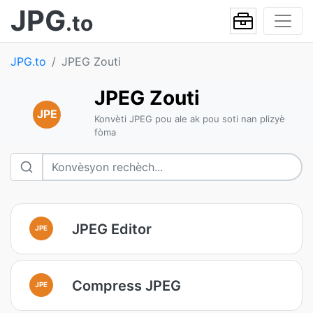
JPG
.to
JPG.to
JPEG Zouti
JPEG Zouti
JPE
Konvèti JPEG pou ale ak pou soti nan plizyè
fòma
JPEG Editor
JPE
Compress JPEG
JPE