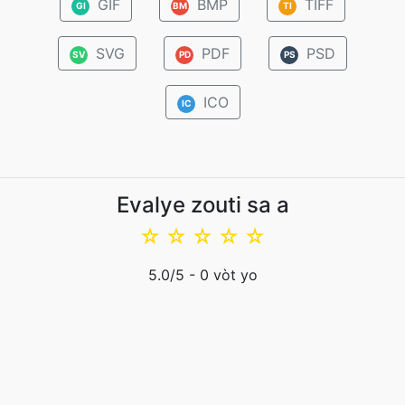
GIF
BMP
TIFF
GI
BM
TI
SVG
PDF
PSD
SV
PD
PS
ICO
IC
Evalye zouti sa a
☆
☆
☆
☆
☆
5.0
/5 -
0
vòt yo