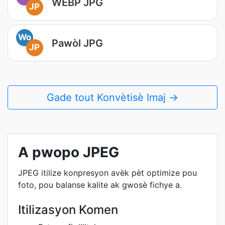
WEBP JPG
JP
Wo
Pawòl JPG
JP
Gade tout Konvètisè Imaj →
A pwopo JPEG
JPEG itilize konpresyon avèk pèt optimize pou
foto, pou balanse kalite ak gwosè fichye a.
Itilizasyon Komen