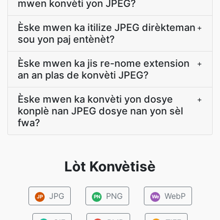
mwen konvèti yon JPEG?
Èske mwen ka itilize JPEG dirèkteman
+
sou yon paj entènèt?
Èske mwen ka jis re-nome extension
+
an an plas de konvèti JPEG?
Èske mwen ka konvèti yon dosye
+
konplè nan JPEG dosye nan yon sèl
fwa?
Lòt Konvètisè
JPG
PNG
WebP
JP
PN
We