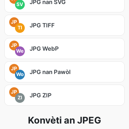
JPG nan SVG
SV
JP
JPG TIFF
TI
JP
JPG WebP
We
JP
JPG nan Pawòl
Wo
JP
JPG ZIP
ZI
Konvèti an JPEG