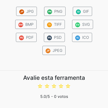
JPG
PNG
GIF
JP
PN
GI
BMP
TIFF
SVG
BM
TI
SV
PDF
PSD
ICO
PD
PS
IC
JPEG
JP
Avalie esta ferramenta
☆
☆
☆
☆
☆
5.0
/5 -
0
votos