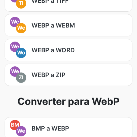
WEBP a TIFF
TI
We
WEBP a WEBM
We
We
WEBP a WORD
Wo
We
WEBP a ZIP
ZI
Converter para WebP
BM
BMP a WEBP
We