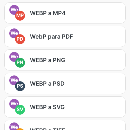
We
WEBP a MP4
MP
We
WebP para PDF
PD
We
WEBP a PNG
PN
We
WEBP a PSD
PS
We
WEBP a SVG
SV
We