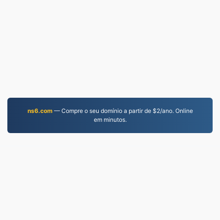
ns6.com
— Compre o seu domínio a partir de $2/ano. Online
em minutos.
JPG.to
Arquivos convertidos desde 2019
política de Privacidade
|
Termos de Serviço
|
Sobre
nós
|
Contate-nos
|
API
|
Amostras
|
Instalar a
Aplicação