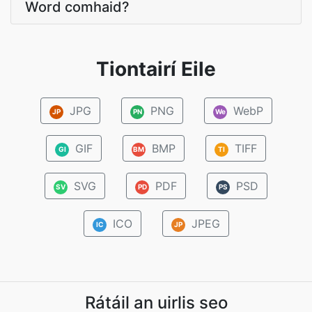
Word comhaid?
Tiontairí Eile
JPG
PNG
WebP
JP
PN
We
GIF
BMP
TIFF
GI
BM
TI
SVG
PDF
PSD
SV
PD
PS
ICO
JPEG
IC
JP
Rátáil an uirlis seo