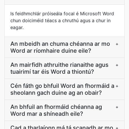
Is feidhmchlár próiseála focal é Microsoft Word
chun doiciméid téacs a chruthú agus a chur in
eagar.
An mbeidh an chuma chéanna ar mo
+
Word ar ríomhaire duine eile?
An mairfidh athruithe rianaithe agus
+
tuairimí tar éis Word a thiontú?
Cén fáth go bhfuil Word an fhormáid a
+
sheolann gach duine ag an obair?
An bhfuil an fhormáid chéanna ag
+
Word mar a shíneadh eile?
Cad a tharlaíonn má tá scanadh ar mo
+