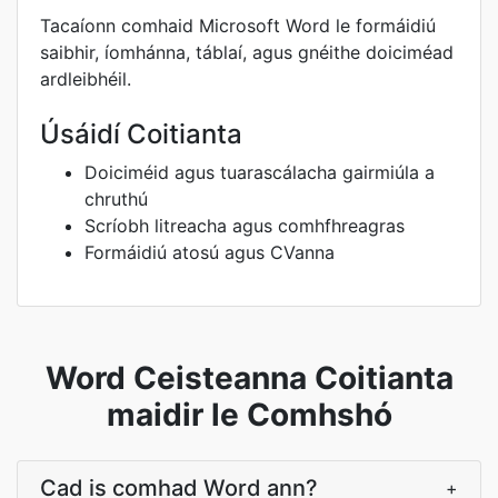
Tacaíonn comhaid Microsoft Word le formáidiú
saibhir, íomhánna, táblaí, agus gnéithe doiciméad
ardleibhéil.
Úsáidí Coitianta
Doiciméid agus tuarascálacha gairmiúla a
chruthú
Scríobh litreacha agus comhfhreagras
Formáidiú atosú agus CVanna
Word Ceisteanna Coitianta
maidir le Comhshó
Cad is comhad Word ann?
+