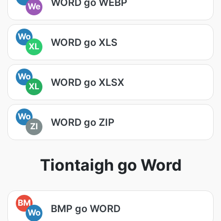
WORD go WEBP
We
Wo
WORD go XLS
XL
Wo
WORD go XLSX
XL
Wo
WORD go ZIP
ZI
Tiontaigh go Word
BM
BMP go WORD
Wo