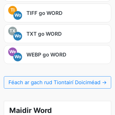
TI
TIFF go WORD
Wo
TX
TXT go WORD
Wo
We
WEBP go WORD
Wo
Féach ar gach rud Tiontairí Doiciméad →
Maidir Word