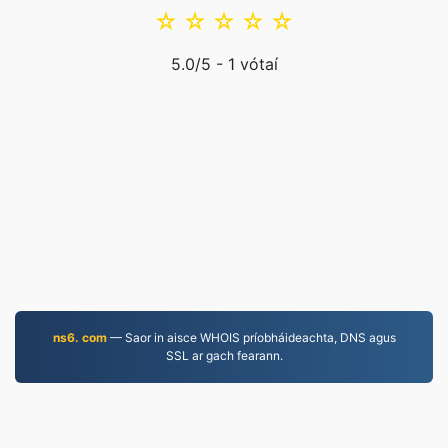
☆
☆
☆
☆
☆
5.0
/5 -
1
vótaí
ns6. com
— Saor in aisce WHOIS príobháideachta, DNS agus
SSL ar gach fearann.
JPG.to