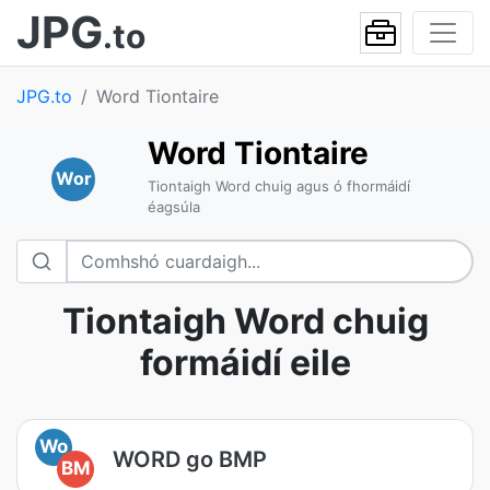
JPG
.to
JPG.to
Word Tiontaire
Word Tiontaire
Wor
Tiontaigh Word chuig agus ó fhormáidí
éagsúla
Tiontaigh Word chuig
formáidí eile
Wo
WORD go BMP
BM