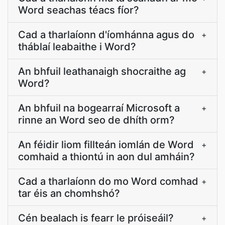
Word seachas téacs fíor?
Cad a tharlaíonn d'íomhánna agus do
+
tháblaí leabaithe i Word?
An bhfuil leathanaigh shocraithe ag
+
Word?
An bhfuil na bogearraí Microsoft a
+
rinne an Word seo de dhíth orm?
An féidir liom fillteán iomlán de Word
+
comhaid a thiontú in aon dul amháin?
Cad a tharlaíonn do mo Word comhad
+
tar éis an chomhshó?
Cén bealach is fearr le próiseáil?
+