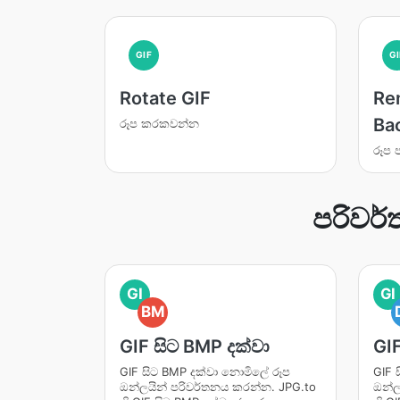
GIF
GI
Rotate GIF
Re
Ba
රූප කරකවන්න
රූප 
පරිවර
GI
GI
BM
GIF සිට BMP දක්වා
GIF
GIF සිට BMP දක්වා නොමිලේ රූප
GIF 
ඔන්ලයින් පරිවර්තනය කරන්න. JPG.to
ඔන්ල