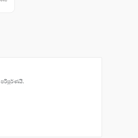
රිපූර්ණයි.