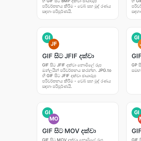
හි GIF සිට BMP දක්වා ඡායාරූප
හි G
පරිවර්තනය කිරීම - වෙබ් සහ මුද් රණය
පරිව
සඳහා පරිපූර්ණයි.
සඳහා 
GI
GI
JF
GIF සිට JFIF දක්වා
GIF
GIF සිට JFIF දක්වා නොමිලේ රූප
GP ස
ඔන්ලයින් පරිවර්තනය කරන්න. JPG.to
සමඟ
හි GIF සිට JFIF දක්වා ඡායාරූප
පරිවර්තනය කිරීම - වෙබ් සහ මුද් රණය
සඳහා පරිපූර්ණයි.
GI
GI
MO
GIF සිට MOV දක්වා
GIF
GIF සිට MOV දක්වා නොමිලේ රූප
GIF 