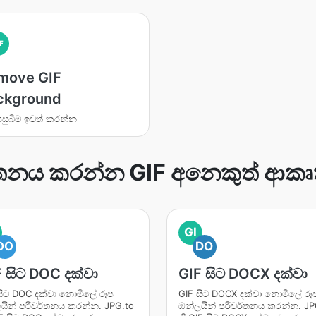
F
move GIF
ckground
පසුබිම් ඉවත් කරන්න
්තනය කරන්න GIF අනෙකුත් ආකෘ
GI
DO
DO
 සිට DOC දක්වා
GIF සිට DOCX දක්වා
සිට DOC දක්වා නොමිලේ රූප
GIF සිට DOCX දක්වා නොමිලේ රූ
යින් පරිවර්තනය කරන්න. JPG.to
ඔන්ලයින් පරිවර්තනය කරන්න. JP