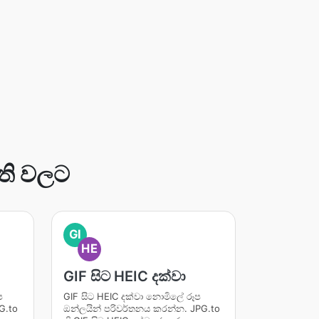
ති වලට
GI
HE
GIF සිට HEIC දක්වා
ප
GIF සිට HEIC දක්වා නොමිලේ රූප
G.to
ඔන්ලයින් පරිවර්තනය කරන්න. JPG.to