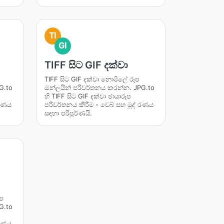
TI
GI
TIFF සිට GIF දක්වා
TIFF සිට GIF දක්වා නොමිලේ රූප
G.to
ඔන්ලයින් පරිවර්තනය කරන්න. JPG.to
හි TIFF සිට GIF දක්වා ඡායාරූප
 රණය
පරිවර්තනය කිරීම - වෙබ් සහ මුද් රණය
සඳහා පරිපූර්ණයි.
ූප
G.to
 රණය