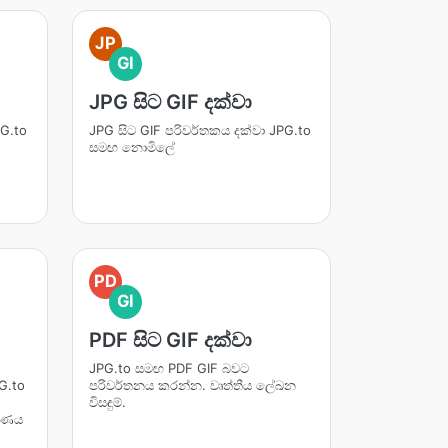
JP
GI
JPG සිට GIF දක්වා
PG.to
JPG සිට GIF පරිවර්තකය දක්වා JPG.to
සමඟ නොමිලේ
PD
GI
PDF සිට GIF දක්වා
JPG.to සමඟ PDF GIF බවට
G.to
පරිවර්තනය කරන්න. වෘත්තීය ලේඛන
විසඳුම්.
 රණය