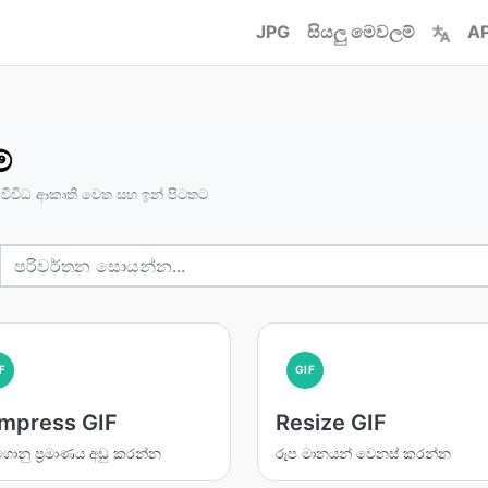
JPG
සියලු මෙවලම්
AP
්
විවිධ ආකෘති වෙත සහ ඉන් පිටතට
F
GIF
mpress GIF
Resize GIF
ගොනු ප්‍රමාණය අඩු කරන්න
රූප මානයන් වෙනස් කරන්න