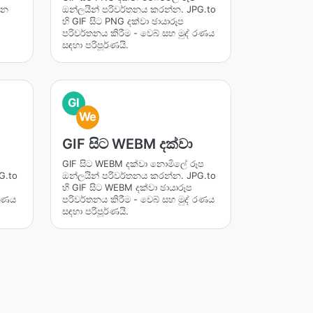
ඛන
ඔන්ලයින් පරිවර්තනය කරන්න. JPG.to
හි GIF සිට PNG දක්වා ඡායාරූප
පරිවර්තනය කිරීම - වෙබ් සහ මුද් රණය
සඳහා පරිපූර්ණයි.
GI
We
GIF සිට WEBM දක්වා
GIF සිට WEBM දක්වා නොමිලේ රූප
G.to
ඔන්ලයින් පරිවර්තනය කරන්න. JPG.to
හි GIF සිට WEBM දක්වා ඡායාරූප
 රණය
පරිවර්තනය කිරීම - වෙබ් සහ මුද් රණය
සඳහා පරිපූර්ණයි.