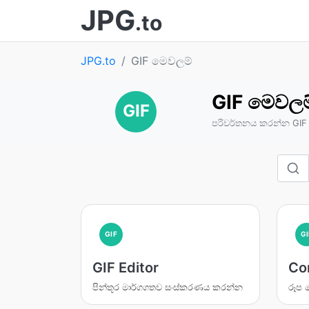
JPG
.to
JPG.to
GIF මෙවලම්
GIF මෙවලම
GIF
පරිවර්තනය කරන්න GIF 
GIF
GI
GIF Editor
Co
පින්තූර මාර්ගගතව සංස්කරණය කරන්න
රූප 