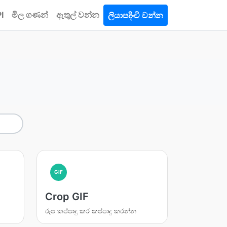
I
මිල ගණන්
ඇතුල් වන්න
ලියාපදිංචි වන්න
GIF
Crop GIF
රූප කප්පාදු කර කප්පාදු කරන්න