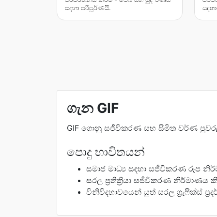
සඳහා පරිපූර්ණයි.
සඳහා 
ගැන GIF
GIF ගොනු සජීවිකරණ සහ සීමිත වර්ණ පුවරු
පොදු භාවිතයන්
සමාජ මාධ්‍ය සඳහා සජීවිකරණ රූප නිර
සරල ප්‍රතික්‍රියා සජීවිකරණ නිර්මාණය ක
විනිවිදභාවයෙන් යුත් සරල ග්‍රැෆික්ස් ප්‍