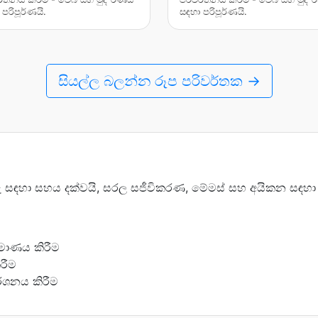
පරිපූර්ණයි.
සඳහා පරිපූර්ණයි.
සියල්ල බලන්න රූප පරිවර්තක →
 සඳහා සහය දක්වයි, සරල සජීවිකරණ, මේමස් සහ අයිකන සඳහා ප
්මාණය කිරීම
ිරීම
රදර්ශනය කිරීම