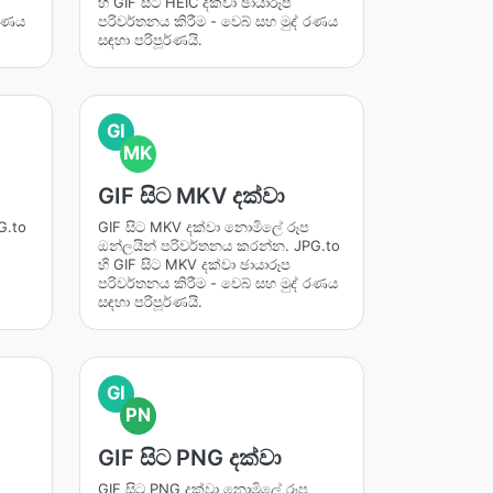
හි GIF සිට HEIC දක්වා ඡායාරූප
 රණය
පරිවර්තනය කිරීම - වෙබ් සහ මුද් රණය
සඳහා පරිපූර්ණයි.
GI
MK
GIF සිට MKV දක්වා
G.to
GIF සිට MKV දක්වා නොමිලේ රූප
ඔන්ලයින් පරිවර්තනය කරන්න. JPG.to
හි GIF සිට MKV දක්වා ඡායාරූප
පරිවර්තනය කිරීම - වෙබ් සහ මුද් රණය
සඳහා පරිපූර්ණයි.
GI
PN
GIF සිට PNG දක්වා
GIF සිට PNG දක්වා නොමිලේ රූප