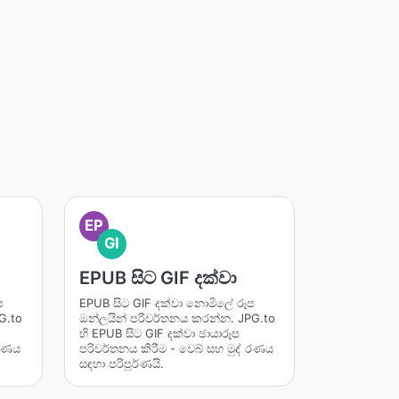
EP
GI
EPUB සිට GIF දක්වා
ප
EPUB සිට GIF දක්වා නොමිලේ රූප
G.to
ඔන්ලයින් පරිවර්තනය කරන්න. JPG.to
හි EPUB සිට GIF දක්වා ඡායාරූප
 රණය
පරිවර්තනය කිරීම - වෙබ් සහ මුද් රණය
සඳහා පරිපූර්ණයි.